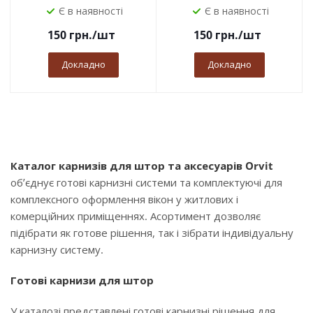
Є в наявності
Є в наявності
150
грн.
/шт
150
грн.
/шт
Докладно
Докладно
Каталог карнизів для штор та аксесуарів Orvit
об’єднує готові карнизні системи та комплектуючі для
комплексного оформлення вікон у житлових і
комерційних приміщеннях. Асортимент дозволяє
підібрати як готове рішення, так і зібрати індивідуальну
карнизну систему.
Готові карнизи для штор
У каталозі представлені готові карнизні рішення для