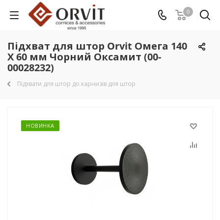
0
Підхват для штор Orvit Омега 140
Х 60 мм Чорний Оксамит (00-
00028232)
Підхвати для штор до карнизів для штор
НОВИНКА