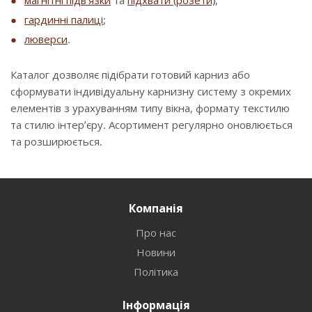
магнітні підв’язки
та
підхвати (розети)
;
гардинні палиці
;
люверси
.
Каталог дозволяє підібрати готовий карниз або
сформувати індивідуальну карнизну систему з окремих
елементів з урахуванням типу вікна, формату текстилю
та стилю інтер’єру. Асортимент регулярно оновлюється
та розширюється.
Компанія
Про нас
Новини
Політика
Інформація