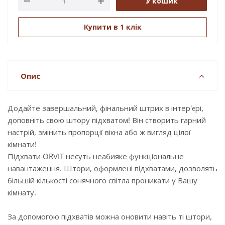
У кошик
Купити в 1 клік
Опис
Додайте завершальний, фінальний штрих в інтер'єрі,
доповніть свою штору підхватом! Він створить гарний
настрій, змінить пропорції вікна або ж вигляд цілої
кімнати!
Підхвати ORVIT несуть неабияке функціональне
навантаження. Штори, оформлені підхватами, дозволять
більшій кількості сонячного світла проникати у Вашу
кімнату.
За допомогою підхватів можна оновити навіть ті штори,