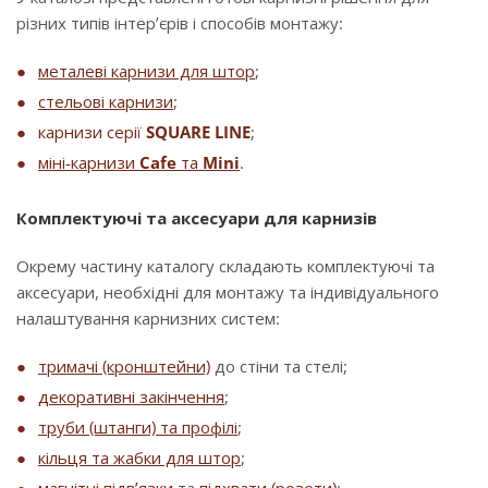
різних типів інтер’єрів і способів монтажу:
металеві карнизи для штор
;
стельові карнизи
;
карнизи серії
SQUARE LINE
;
міні-карнизи
Cafe
та
Mini
.
Комплектуючі та аксесуари для карнизів
Окрему частину каталогу складають комплектуючі та
аксесуари, необхідні для монтажу та індивідуального
налаштування карнизних систем:
тримачі (кронштейни)
до стіни та стелі;
декоративні закінчення
;
труби (штанги) та профілі
;
кільця та жабки для штор
;