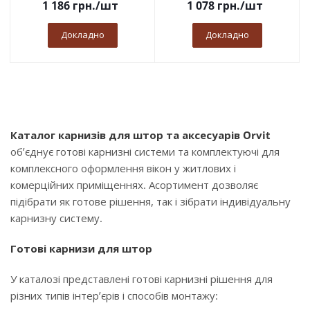
1 186
грн.
/шт
1 078
грн.
/шт
Докладно
Докладно
Каталог карнизів для штор та аксесуарів Orvit
об’єднує готові карнизні системи та комплектуючі для
комплексного оформлення вікон у житлових і
комерційних приміщеннях. Асортимент дозволяє
підібрати як готове рішення, так і зібрати індивідуальну
карнизну систему.
Готові карнизи для штор
У каталозі представлені готові карнизні рішення для
різних типів інтер’єрів і способів монтажу: