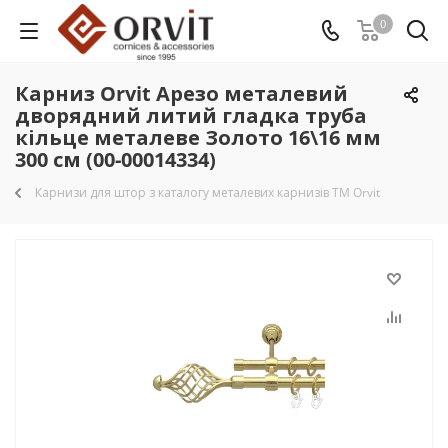
0
Карниз Orvit Арезо металевий
дворядний литий гладка труба
кільце металеве Золото 16\16 мм
300 см (00-00014334)
Карнизи для штор з каталогу металевих карнизів TM Orvit