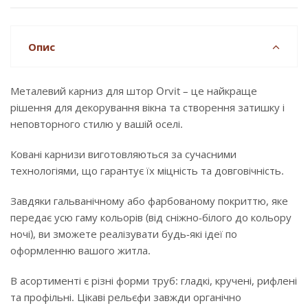
Опис
Металевий карниз для штор Orvit – це найкраще
рішення для декорування вікна та створення затишку і
неповторного стилю у вашій оселі.
Ковані карнизи виготовляються за сучасними
технологіями, що гарантує їх міцність та довговічність.
Завдяки гальванічному або фарбованому покриттю, яке
передає усю гаму кольорів (від сніжно-білого до кольору
ночі), ви зможете реалізувати будь-які ідеї по
оформленню вашого житла.
В асортименті є різні форми труб: гладкі, кручені, рифлені
та профільні. Цікаві рельєфи завжди органічно