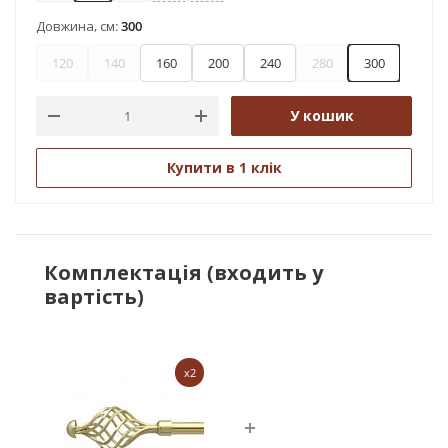
Довжина, см:
300
120
140
160
200
240
280
300
У кошик
Купити в 1 клік
Комплектація (входить у
вартість)
x2