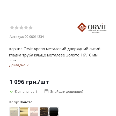
Артикул:
00-00014334
Карниз Orvit Арезо металевий дворядний литий
гладка труба кільце металеве Золото 16\16 мм
300...
Докладно
1 096
грн.
/шт
Є в наявності
Знайшли дешевше?
Колір:
Золото
Антик
Золото
Мідь
Чорне золото
Чорний оксамит