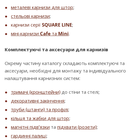
металеві карнизи для штор
;
стельові карнизи
;
карнизи серії
SQUARE LINE
;
міні-карнизи
Cafe
та
Mini
.
Комплектуючі та аксесуари для карнизів
Окрему частину каталогу складають комплектуючі та
аксесуари, необхідні для монтажу та індивідуального
налаштування карнизних систем:
тримачі (кронштейни)
до стіни та стелі;
декоративні закінчення
;
труби (штанги) та профілі
;
кільця та жабки для штор
;
магнітні підв’язки
та
підхвати (розети)
;
гардинні палиці
;