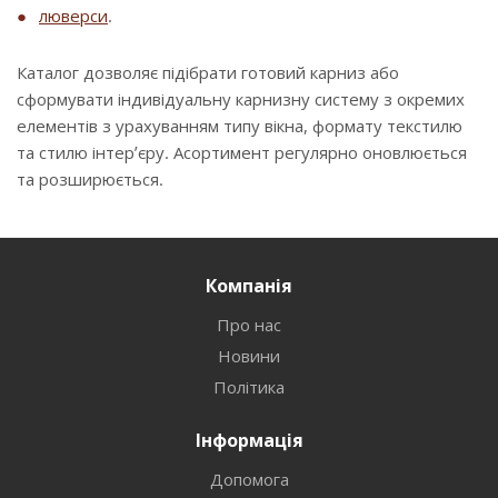
люверси
.
Каталог дозволяє підібрати готовий карниз або
сформувати індивідуальну карнизну систему з окремих
елементів з урахуванням типу вікна, формату текстилю
та стилю інтер’єру. Асортимент регулярно оновлюється
та розширюється.
Компанія
Про нас
Новини
Політика
Інформація
Допомога