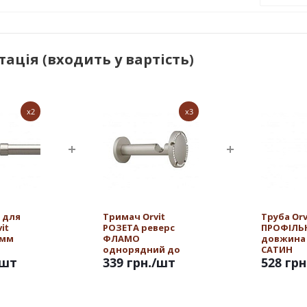
ація (входить у вартість)
x2
x3
 для
Тримач Orvit
Труба Orv
it
РОЗЕТА реверс
ПРОФІЛЬН
 мм
ФЛАМО
довжина 
однорядний до
САТИН
/шт
стіни 19 мм САТИН
339 грн.
/шт
528 грн