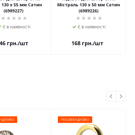
130 х 55 мм Сатин
Містраль 130 х 50 мм Сатин
ш
(6989227)
(6989226)
Є в наявності
Є в наявності
46
грн.
/шт
168
грн.
/шт
НДУЄМО
РЕКОМЕНДУЄМО