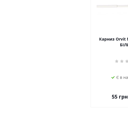
Карниз Orvit 
БІЛ
Є в н
55
грн