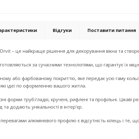
арактеристики
Відгуки
Поставити питання
Orvit – це найкраще рішення для декорування вікна та створе
готовляються за сучасними технологіями, що гарантує їх міцні
ному або фарбованому покриттю, яке передає усю гаму кольорі
-які ідеї по оформленню вашого житла.
ізні форми труб:гладкі, кручені, рифлені та профільні. Цікав
 та додають унікальності в інтер'єр.
еревагами алюмінієвого профілю є відсутність кілець і те, що