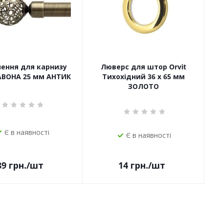
чення для карнизу
Люверс для штор Orvit
САВОНА 25 мм АНТИК
Тихохідний 36 х 65 мм
ЗОЛОТО
Є в наявності
Є в наявності
14
грн.
/шт
89
грн.
/шт