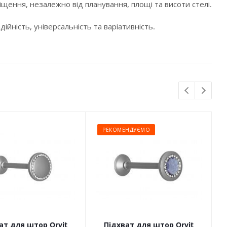
щення, незалежно від планування, площі та висоти стелі.
ійність, універсальність та варіативність.
РЕКОМЕНДУЄМО
ат для штор Orvit
Підхват для штор Orvit