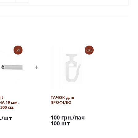
x1
x0.3
it
ГАЧОК для
А 19 мм,
ПРОФІЛЮ
300 см,
100 грн.
/пач
.
/шт
100 шт