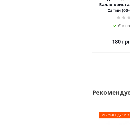
Балло-кристал
Сатин (00-
Є в н
180
грн
Рекоменду
РЕКОМЕНДУЄМО