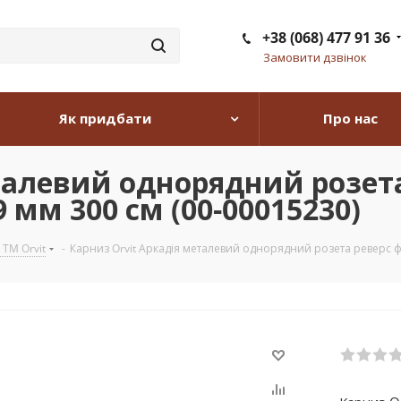
+38 (068) 477 91 36
Замовити дзвінок
Як придбати
Про нас
еталевий однорядний розет
 мм 300 см (00-00015230)
 TM Orvit
-
Карниз Orvit Аркадія металевий однорядний розета реверс ф