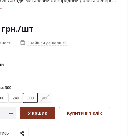
rvit Аркадія металевий однорядний розета реверс...
грн.
/шт
вності
Знайшли дешевше?
ин
см:
300
00
240
300
400
У кошик
Купити в 1 клік
тись