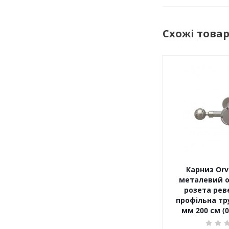
Схожі това
Карниз Orv
металевий 
розета рев
профільна труба Сат
мм 200 см (0