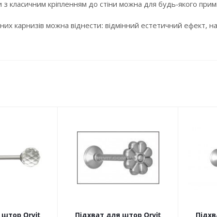
 з класичним кріпленням до стіни можна для будь-якого примі
них карнизів можна віднести: відмінний естетичний ефект, над
 штор Orvit
Підхват для штор Orvit
Підхв