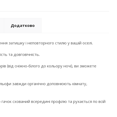
Додатково
ння затишку і неповторного стилю у вашій оселі.
сть та довговічність.
в (від сніжно-білого до кольору ночі), ви зможете
і рельєфи завжди органічно доповнюють кімнату,
 гачок схований всередині профілю та рухається по всій