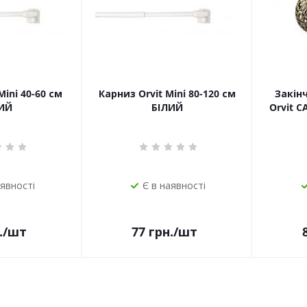
Mini 40-60 см
Карниз Orvit Mini 80-120 см
Закін
ИЙ
БІЛИЙ
Orvit 
аявності
Є в наявності
.
/шт
77
грн.
/шт