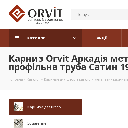
Каталог
Акції
Карниз Orvit Аркадія м
профільна труба Сатин 19
Головна
-
Каталог
-
Карнизи для штор з каталогу металевих карнизів
Карнизи для штор
Square line