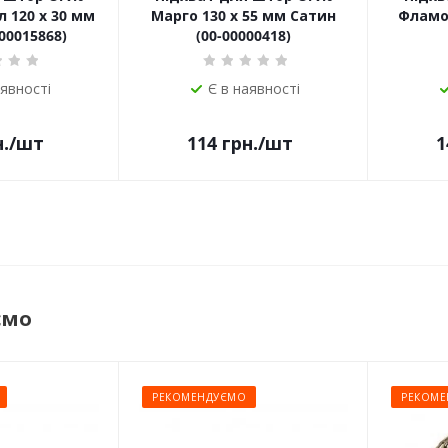
 120 х 30 мм
Марго 130 х 55 мм Сатин
Фламо 
00015868)
(00-00000418)
аявності
Є в наявності
.
/шт
114
грн.
/шт
1
ємо
РЕКОМЕНДУЄМО
РЕКОМЕ