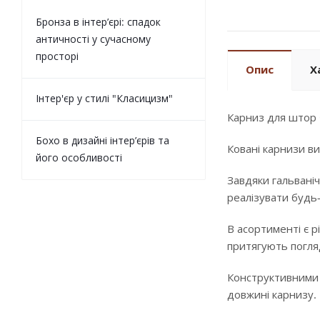
Бронза в інтер’єрі: спадок
античності у сучасному
просторі
Опис
Х
Інтер'єр у стилі "Класицизм"
Карниз для штор 
Бохо в дизайні інтер’єрів та
Ковані карнизи ви
його особливості
Завдяки гальваніч
реалізувати будь
В асортименті є р
притягують погляд
Конструктивними п
довжині карнизу.