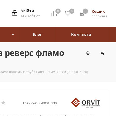
Увійти
Кошик
0
0
0
0
Мій кабінет
порожній
Блог
Контакти
а реверс фламо
ламо профільна труба Сатин 19 мм 300 см (00-00015230)
Артикул:
00-00015230