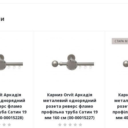
ри
СТАРА 
it Аркадія
Карниз Orvit Аркадія
Карн
однорядний
металевий однорядний
метал
ерс фламо
розета реверс фламо
розе
ин 19
профільна труба Сатин 19
профільна
0-00015228)
мм 160 см (00-00015227)
мм 40