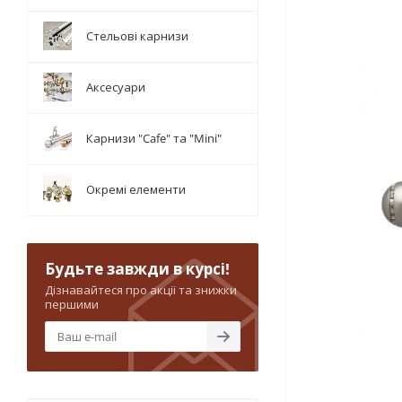
Стельові карнизи
Аксесуари
Карнизи "Cafe" та "Mini"
Окремі елементи
Будьте завжди в курсі!
Дізнавайтеся про акції та знижки
першими