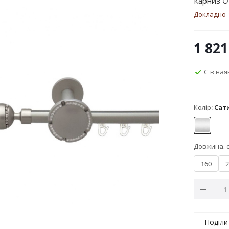
Карниз O
Докладно
1 821
Є в ная
Колір:
Сат
Сатин
Довжина, 
160
2
Поділи