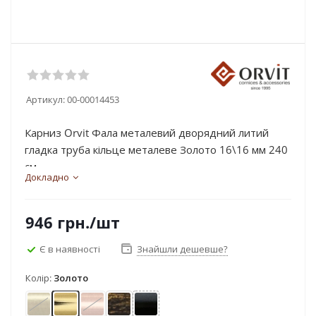
Артикул:
00-00014453
Карниз Orvit Фала металевий дворядний литий
гладка труба кільце металеве Золото 16\16 мм 240
см...
Докладно
946
грн.
/шт
Є в наявності
Знайшли дешевше?
Колір:
Золото
Антик
Золото
Мідь
Чорне золото
Чорний оксамит