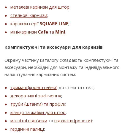
металеві карнизи для штор
;
стельові карнизи
;
карнизи серії
SQUARE LINE
;
міні-карнизи
Cafe
та
Mini
.
Комплектуючі та аксесуари для карнизів
Окрему частину каталогу складають комплектуючі та
аксесуари, необхідні для монтажу та індивідуального
налаштування карнизних систем:
тримачі (кронштейни)
до стіни та стелі;
декоративні закінчення
;
труби (штанги) та профілі
;
кільця та жабки для штор
;
магнітні підв’язки
та
підхвати (розети)
;
гардинні палиці
;