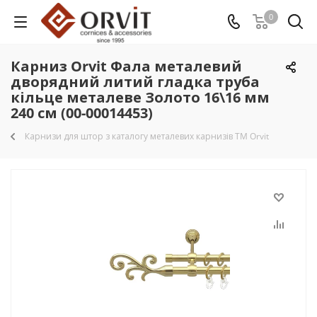
0
Карниз Orvit Фала металевий
дворядний литий гладка труба
кільце металеве Золото 16\16 мм
240 см (00-00014453)
Карнизи для штор з каталогу металевих карнизів TM Orvit