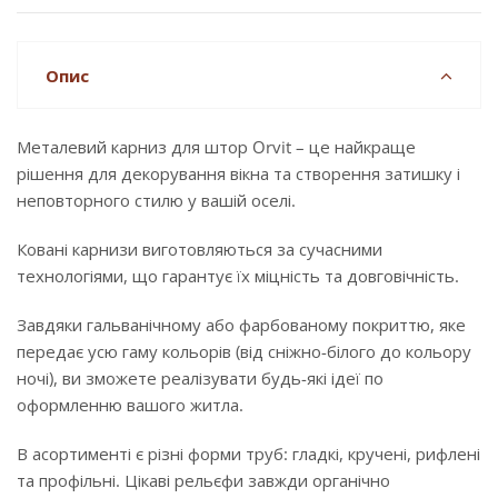
Опис
Металевий карниз для штор Orvit – це найкраще
рішення для декорування вікна та створення затишку і
неповторного стилю у вашій оселі.
Ковані карнизи виготовляються за сучасними
технологіями, що гарантує їх міцність та довговічність.
Завдяки гальванічному або фарбованому покриттю, яке
передає усю гаму кольорів (від сніжно-білого до кольору
ночі), ви зможете реалізувати будь-які ідеї по
оформленню вашого житла.
В асортименті є різні форми труб: гладкі, кручені, рифлені
та профільні. Цікаві рельєфи завжди органічно