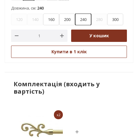
Довжина, см:
240
120
140
160
200
240
280
300
У кошик
Купити в 1 клік
Комплектація (входить у
вартість)
x2