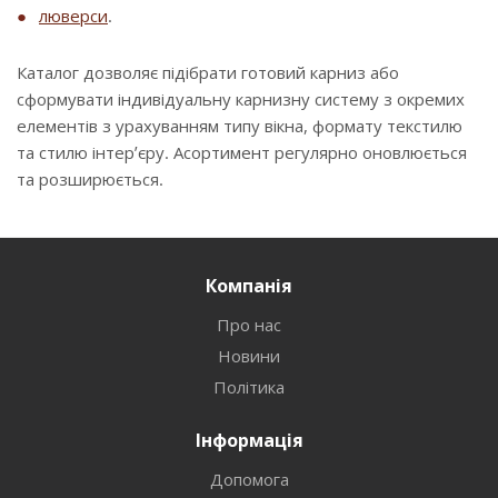
люверси
.
Каталог дозволяє підібрати готовий карниз або
сформувати індивідуальну карнизну систему з окремих
елементів з урахуванням типу вікна, формату текстилю
та стилю інтер’єру. Асортимент регулярно оновлюється
та розширюється.
Компанія
Про нас
Новини
Політика
Інформація
Допомога