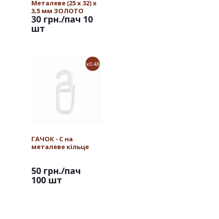
Металеве (25 х 32) х
3,5 мм ЗОЛОТО
30 грн.
/пач 10
шт
x0.48
ГАЧОК - С на
металеве кільце
50 грн.
/пач
100 шт