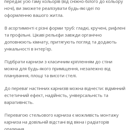
передає усю гаму кольорів (від сніжно-білого до кольору
ночі), ви зможете реалізувати будь-які ідеї по
оформленню вашого житла.
В асортименті є різні форми труб: гладкі, кручені, рифлені
та профільні. Цікаві рельєфи завжди органічно
доповнюють кімнату, притягують погляд та додають
унікальності в інтер'єр.
Підібрати карнизи з класичним кріпленням до стіни
можна для будь-якого приміщення, незалежно від
планування, площі та висоти стелі.
До переваг настінних карнизів можна віднести: відмінний
естетичний ефект, надійність, універсальність та
варіативність.
Перевагою стельового карниза є можливість монтажу
карниза на довільній відстані від вікна і радіаторів
опалення.