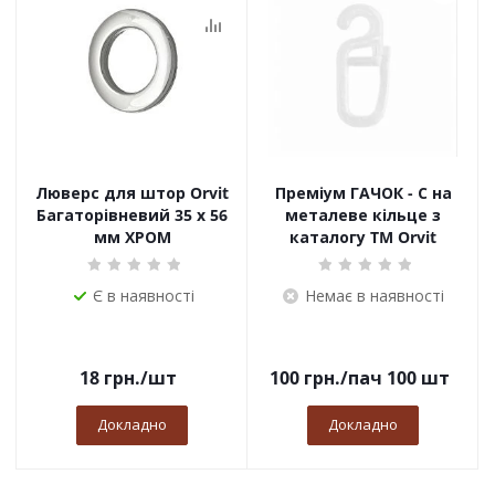
Люверс для штор Orvit
Преміум ГАЧОК - С на
Багаторівневий 35 х 56
металеве кільце з
мм ХРОМ
каталогу TM Orvit
Є в наявності
Немає в наявності
18
грн.
/шт
100
грн.
/пач 100 шт
Докладно
Докладно