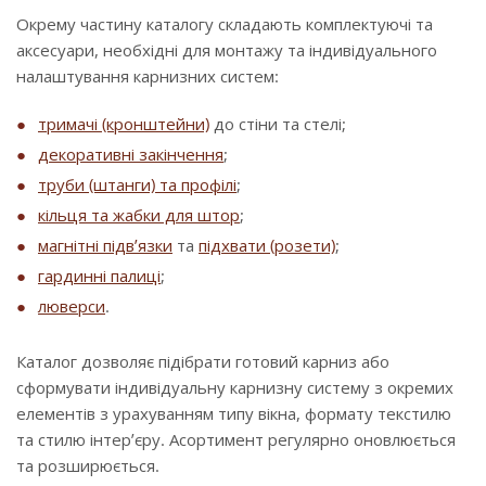
Окрему частину каталогу складають комплектуючі та
аксесуари, необхідні для монтажу та індивідуального
налаштування карнизних систем:
тримачі (кронштейни)
до стіни та стелі;
декоративні закінчення
;
труби (штанги) та профілі
;
кільця та жабки для штор
;
магнітні підв’язки
та
підхвати (розети)
;
гардинні палиці
;
люверси
.
Каталог дозволяє підібрати готовий карниз або
сформувати індивідуальну карнизну систему з окремих
елементів з урахуванням типу вікна, формату текстилю
та стилю інтер’єру. Асортимент регулярно оновлюється
та розширюється.