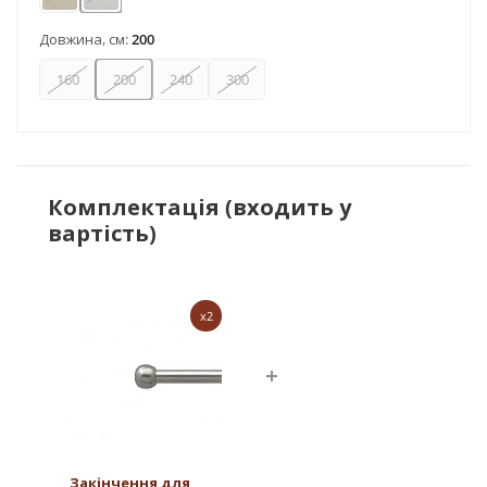
Антик
Нержавіюча сталь
Довжина, см:
200
160
200
240
300
Комплектація (входить у
вартість)
x2
Закінчення для