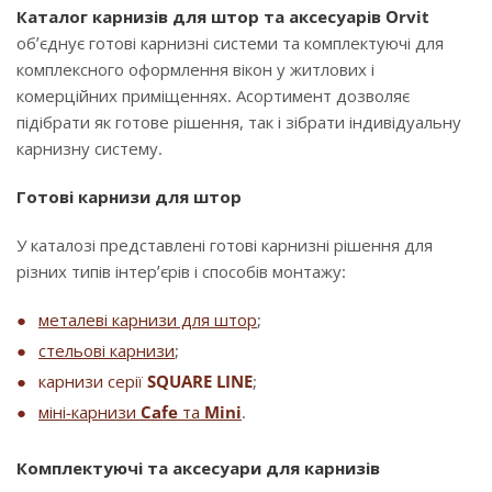
Каталог карнизів для штор та аксесуарів Orvit
об’єднує готові карнизні системи та комплектуючі для
комплексного оформлення вікон у житлових і
комерційних приміщеннях. Асортимент дозволяє
підібрати як готове рішення, так і зібрати індивідуальну
карнизну систему.
Готові карнизи для штор
У каталозі представлені готові карнизні рішення для
різних типів інтер’єрів і способів монтажу:
металеві карнизи для штор
;
стельові карнизи
;
карнизи серії
SQUARE LINE
;
міні-карнизи
Cafe
та
Mini
.
Комплектуючі та аксесуари для карнизів