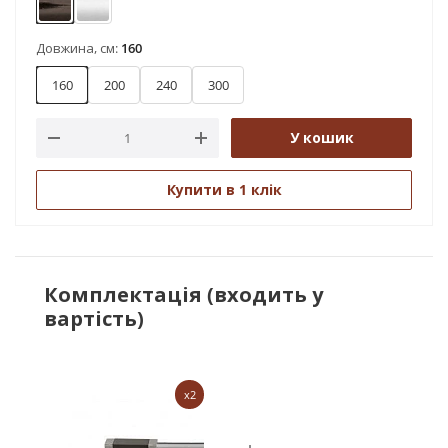
Онікс
Сатин
Довжина, см:
160
160
200
240
300
У кошик
Купити в 1 клік
Комплектація (входить у
вартість)
x2