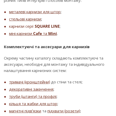
різних типів інтер’єрів і способів монтажу:
металеві карнизи для штор
;
стельові карнизи
;
карнизи серії
SQUARE LINE
;
міні-карнизи
Cafe
та
Mini
.
Комплектуючі та аксесуари для карнизів
Окрему частину каталогу складають комплектуючі та
аксесуари, необхідні для монтажу та індивідуального
налаштування карнизних систем:
тримачі (кронштейни)
до стіни та стелі;
декоративні закінчення
;
труби (штанги) та профілі
;
кільця та жабки для штор
;
магнітні підв’язки
та
підхвати (розети)
;