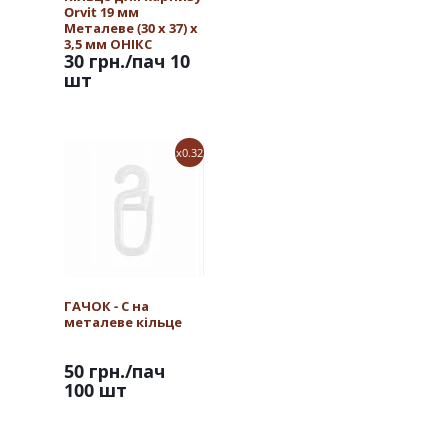
Orvit 19 мм
Металеве (30 х 37) х
3,5 мм ОНІКС
30 грн.
/пач 10
шт
x0.32
ГАЧОК - С на
металеве кільце
50 грн.
/пач
100 шт