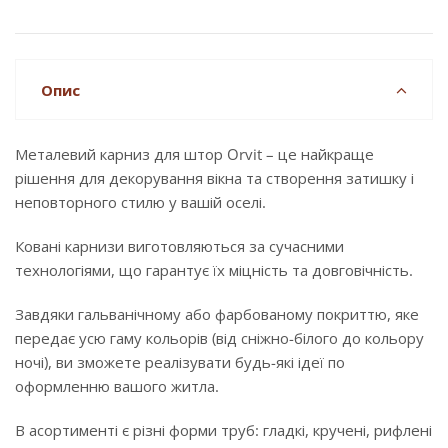
Опис
Металевий карниз для штор Orvit – це найкраще
рішення для декорування вікна та створення затишку і
неповторного стилю у вашій оселі.
Ковані карнизи виготовляються за сучасними
технологіями, що гарантує їх міцність та довговічність.
Завдяки гальванічному або фарбованому покриттю, яке
передає усю гаму кольорів (від сніжно-білого до кольору
ночі), ви зможете реалізувати будь-які ідеї по
оформленню вашого житла.
В асортименті є різні форми труб: гладкі, кручені, рифлені