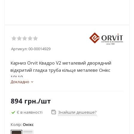
Артикул:
00-00014929
Карниз Orvit Квадро V2 металевий дворядний
відкритий гладка труба кільце металеве Онікс
19\19...
Докладно
894
грн.
/шт
Є в наявності
Знайшли дешевше?
Колір:
Онікс