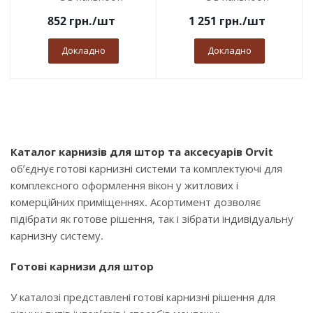
852
грн.
/шт
1 251
грн.
/шт
Докладно
Докладно
Каталог карнизів для штор та аксесуарів Orvit
об’єднує готові карнизні системи та комплектуючі для
комплексного оформлення вікон у житлових і
комерційних приміщеннях. Асортимент дозволяє
підібрати як готове рішення, так і зібрати індивідуальну
карнизну систему.
Готові карнизи для штор
У каталозі представлені готові карнизні рішення для