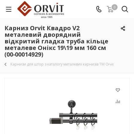
0
Карниз Orvit Квадро V2
металевий дворядний
відкритий гладка труба кільце
металеве Онікс 19\19 мм 160 см
(00-00014929)
Карнизи для штор з каталогу металевих карнизів TM Orvit