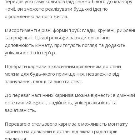
передає усю гаму кольорів (від сніжно-білого до кольору
ночі), ви зможете реалізувати будь-які ідеї по
оформленню вашого житла.
В асортименті є різні форми труб: гладкі, кручені, рифлені
та профільні. Цікаві рельєфи завжди органічно
доповнюють кімнату, притягують погляд та додають
унікальності в інтер'єр.
Підібрати карнизи з класичним кріпленням до стіни
можна для будь-якого приміщення, незалежно від
планування, площі та висоти стелі.
До переваг настінних карнизів можна віднести: відмінний
естетичний ефект, надійність, універсальність та
варіативність.
Перевагою стельового карниза є можливість монтажу
карниза на довільній відстані від вікна і радіаторів
опалення.