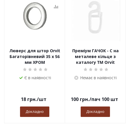
Люверс для штор Orvit
Преміум ГАЧОК - С на
Багаторівневий 35 х 56
металеве кільце з
мм ХРОМ
каталогу TM Orvit
Є в наявності
Немає в наявності
18
грн.
/шт
100
грн.
/пач 100 шт
Докладно
Докладно