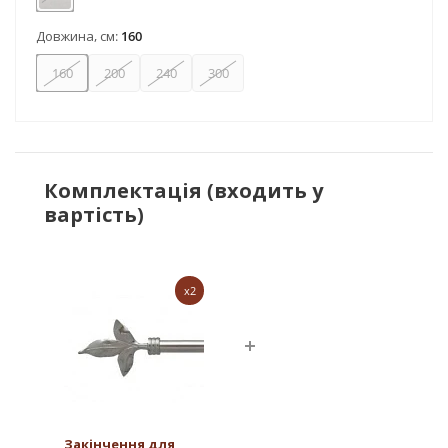
Нержавіюча сталь
Довжина, см:
160
160
200
240
300
Комплектація (входить у
вартість)
x2
Закінчення для