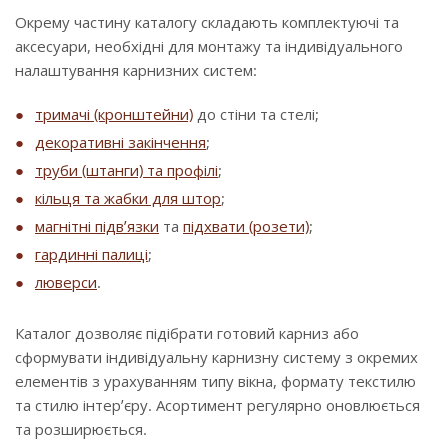
Окрему частину каталогу складають комплектуючі та
аксесуари, необхідні для монтажу та індивідуального
налаштування карнизних систем:
тримачі (кронштейни)
до стіни та стелі;
декоративні закінчення
;
труби (штанги) та профілі
;
кільця та жабки для штор
;
магнітні підв’язки
та
підхвати (розети)
;
гардинні палиці
;
люверси
.
Каталог дозволяє підібрати готовий карниз або
сформувати індивідуальну карнизну систему з окремих
елементів з урахуванням типу вікна, формату текстилю
та стилю інтер’єру. Асортимент регулярно оновлюється
та розширюється.