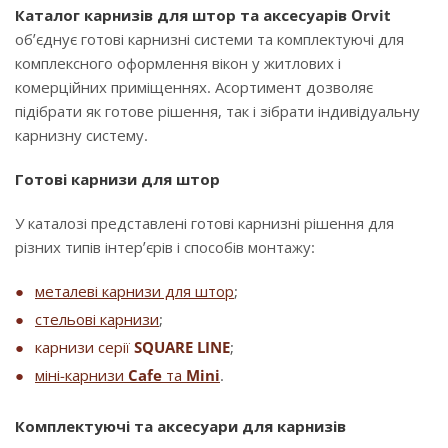
Каталог карнизів для штор та аксесуарів Orvit
об’єднує готові карнизні системи та комплектуючі для
комплексного оформлення вікон у житлових і
комерційних приміщеннях. Асортимент дозволяє
підібрати як готове рішення, так і зібрати індивідуальну
карнизну систему.
Готові карнизи для штор
У каталозі представлені готові карнизні рішення для
різних типів інтер’єрів і способів монтажу:
металеві карнизи для штор
;
стельові карнизи
;
карнизи серії
SQUARE LINE
;
міні-карнизи
Cafe
та
Mini
.
Комплектуючі та аксесуари для карнизів