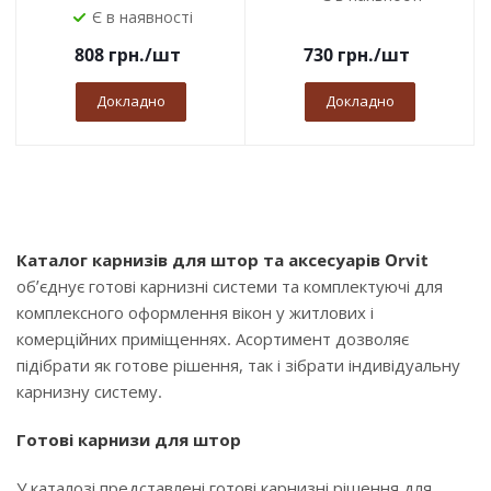
Є в наявності
808
грн.
/шт
730
грн.
/шт
Докладно
Докладно
Каталог карнизів для штор та аксесуарів Orvit
об’єднує готові карнизні системи та комплектуючі для
комплексного оформлення вікон у житлових і
комерційних приміщеннях. Асортимент дозволяє
підібрати як готове рішення, так і зібрати індивідуальну
карнизну систему.
Готові карнизи для штор
У каталозі представлені готові карнизні рішення для