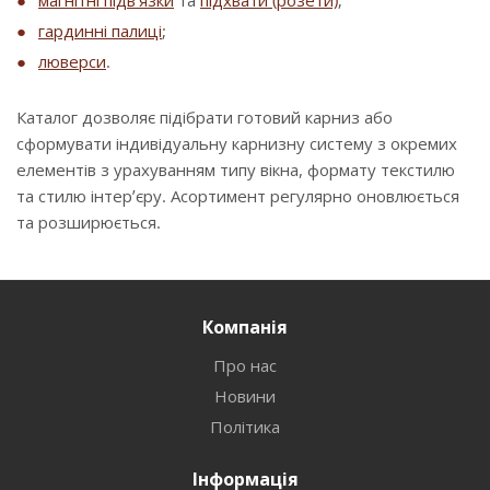
магнітні підв’язки
та
підхвати (розети)
;
гардинні палиці
;
люверси
.
Каталог дозволяє підібрати готовий карниз або
сформувати індивідуальну карнизну систему з окремих
елементів з урахуванням типу вікна, формату текстилю
та стилю інтер’єру. Асортимент регулярно оновлюється
та розширюється.
Компанія
Про нас
Новини
Політика
Інформація