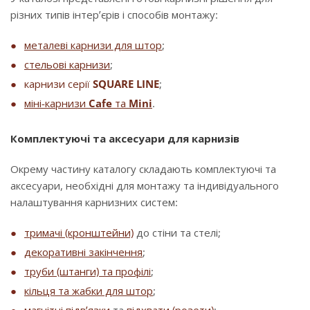
різних типів інтер’єрів і способів монтажу:
металеві карнизи для штор
;
стельові карнизи
;
карнизи серії
SQUARE LINE
;
міні-карнизи
Cafe
та
Mini
.
Комплектуючі та аксесуари для карнизів
Окрему частину каталогу складають комплектуючі та
аксесуари, необхідні для монтажу та індивідуального
налаштування карнизних систем:
тримачі (кронштейни)
до стіни та стелі;
декоративні закінчення
;
труби (штанги) та профілі
;
кільця та жабки для штор
;