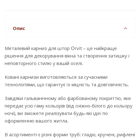
Опис
Металевий карниз для штор Orvit – це найкраще
рішення для декорування вікна та створення затишку і
неповторного стилю у вашій оселі.
Ковані карнизи виготовляються за сучасними
технологіями, що гарантує їх міцність та довговічність.
Завдяки гальванічному або фарбованому покриттю, яке
передає усю гаму кольорів (від сніжно-білого до кольору
ночі), ви зможете реалізувати будь-які ідеї по
оформленню вашого житла.
В асортименті є різні форми труб: гладкі, кручені, рифлені