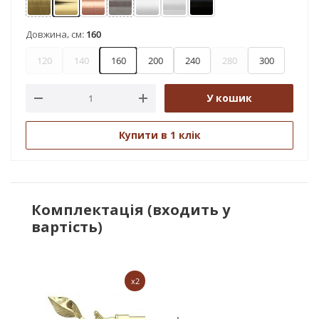
Антик
Золото
Мідь
Нержавіюча сталь
Сатин
Хром
Чорний оксамит
Довжина, см:
160
120
140
160
200
240
280
300
У кошик
Купити в 1 клік
Комплектація (входить у
вартість)
x2