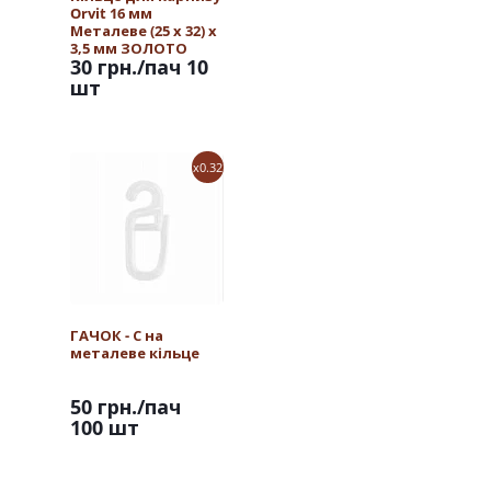
Orvit 16 мм
Металеве (25 х 32) х
3,5 мм ЗОЛОТО
30 грн.
/пач 10
шт
x0.32
ГАЧОК - С на
металеве кільце
50 грн.
/пач
100 шт