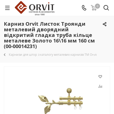
0
Карниз Orvit Листок Троянди
металевий дворядний
відкритий гладка труба кільце
металеве Золото 16\16 мм 160 см
(00-00014231)
Карнизи для штор з каталогу металевих карнизів TM Orvit