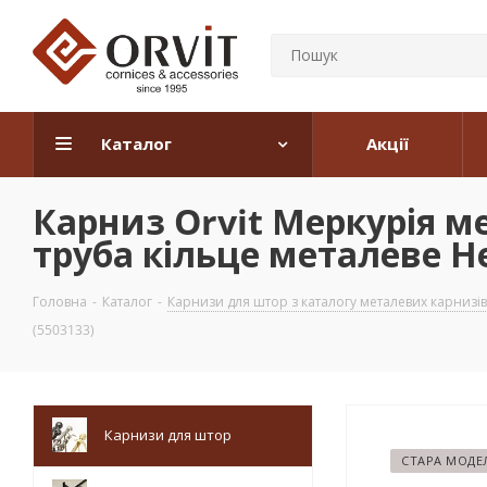
Каталог
Акції
Карниз Orvit Меркурія м
труба кільце металеве Н
Головна
-
Каталог
-
Карнизи для штор з каталогу металевих карнизів
(5503133)
Карнизи для штор
СТАРА МОДЕ