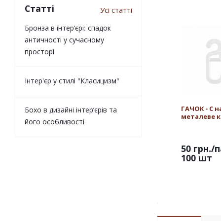
Статті
Усі статті
Бронза в інтер’єрі: спадок
античності у сучасному
просторі
Інтер'єр у стилі "Класицизм"
ГАЧОК - С н
Бохо в дизайні інтер’єрів та
металеве к
його особливості
50 грн.
/п
100 шт