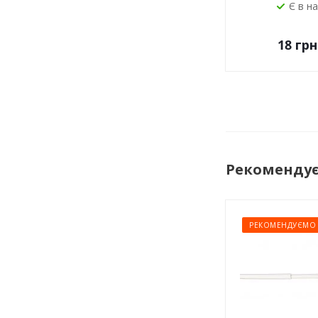
Є в н
18
грн
Рекоменду
РЕКОМЕНДУЄМО