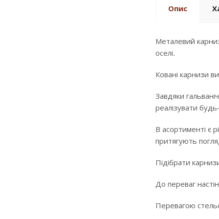
Опис
Х
Металевий карниз
оселі.
Ковані карнизи ви
Завдяки гальваніч
реалізувати будь
В асортименті є р
притягують погляд
Підібрати карнизи
До переваг настін
Перевагою стельов