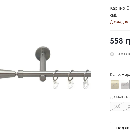
Карниз O
см)...
Докладно
558
г
Немає в
Колір:
Нер
Антик
Не
Довжина, 
160
2
Поділи