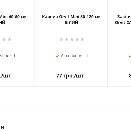
Mini 40-60 см
Карниз Orvit Mini 80-120 см
Закін
ИЙ
БІЛИЙ
Orvit 
аявності
Є в наявності
.
/шт
77
грн.
/шт
ри