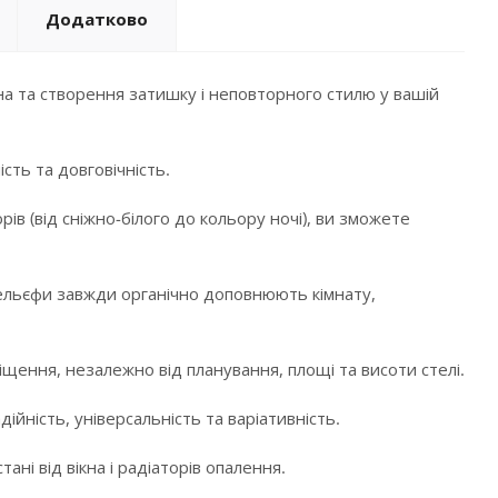
Додатково
а та створення затишку і неповторного стилю у вашій
сть та довговічність.
в (від сніжно-білого до кольору ночі), ви зможете
і рельєфи завжди органічно доповнюють кімнату,
щення, незалежно від планування, площі та висоти стелі.
ійність, універсальність та варіативність.
ні від вікна і радіаторів опалення.