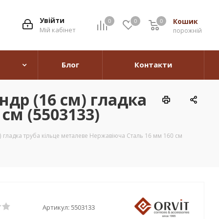
Увійти
Кошик
0
0
0
0
Мій кабінет
порожній
Блог
Контакти
др (16 см) гладка
см (5503133)
 гладка труба кільце металеве Нержавіюча Сталь 16 мм 160 см
Артикул:
5503133