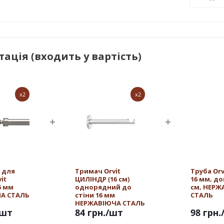
ація (входить у вартість)
x2
x2
 для
Тримач Orvit
Труба Or
it
ЦИЛІНДР (16 см)
16 мм, д
6 мм
однорядний до
см, НЕРЖ
А СТАЛЬ
стіни 16 мм
СТАЛЬ
НЕРЖАВІЮЧА СТАЛЬ
/шт
84 грн.
/шт
98 грн.