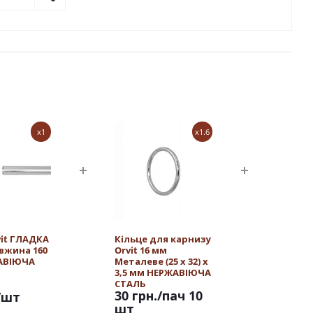
x1
x1.6
vit ГЛАДКА
Кільце для карнизу
овжина 160
Orvit 16 мм
АВІЮЧА
Металеве (25 х 32) х
3,5 мм НЕРЖАВІЮЧА
СТАЛЬ
30 грн.
/пач 10
/шт
шт