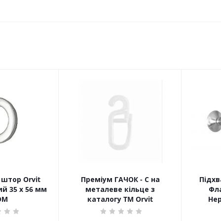
штор Orvit
Преміум ГАЧОК - С на
Підхв
й 35 х 56 мм
металеве кільце з
Фла
ОМ
каталогу TM Orvit
Не