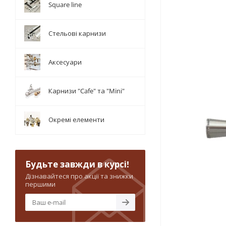
Square line
Стельові карнизи
Аксесуари
Карнизи "Cafe" та "Mini"
Окремі елементи
Будьте завжди в курсі!
Дізнавайтеся про акції та знижки
першими