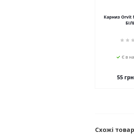
Карниз Orvit 
БІЛ
Є в н
55
грн
Схожі това