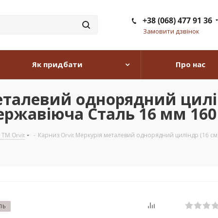
+38 (068) 477 91 36
Замовити дзвінок
Як придбати
Про нас
еталевий однорядний цилін
ержавіюча Сталь 16 мм 160 
 TM Orvit
-
Карниз Orvit Меркурія металевий однорядний циліндр (16 см)
ЛЬ