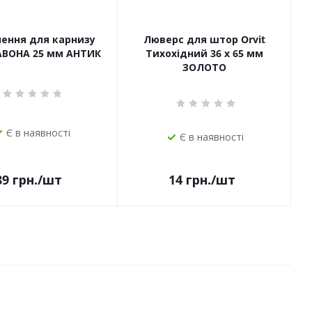
чення для карнизу
Люверс для штор Orvit
САВОНА 25 мм АНТИК
Тихохідний 36 х 65 мм
ЗОЛОТО
Є в наявності
Є в наявності
14
грн.
/шт
89
грн.
/шт