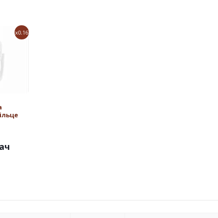
x0.16
а
ільце
ач