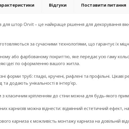
арактеристики
Відгуки
Поставити питання
 для штор Orvit – це найкраще рішення для декорування вікн
готовляються за сучасними технологіями, що гарантує їх міцні
ному або фарбованому покриттю, яке передає усю гаму кольорі
-які ідеї по оформленню вашого житла.
ізні форми труб: гладкі, кручені, рифлені та профільні. Цікав
 та додають унікальності в інтер'єр.
 з класичним кріпленням до стіни можна для будь-якого примі
них карнизів можна віднести: відмінний естетичний ефект, над
ого карниза є можливість монтажу карниза на довільній відста