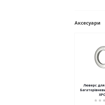
Аксесуари
Люверс для 
Багаторівневи
ХР