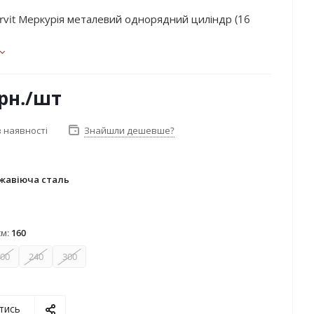
rvit Меркурія металевий однорядний циліндр (16
рн.
/шт
 наявності
Знайшли дешевше?
жавіюча сталь
ржавіюча сталь
см:
160
00
240
300
тись