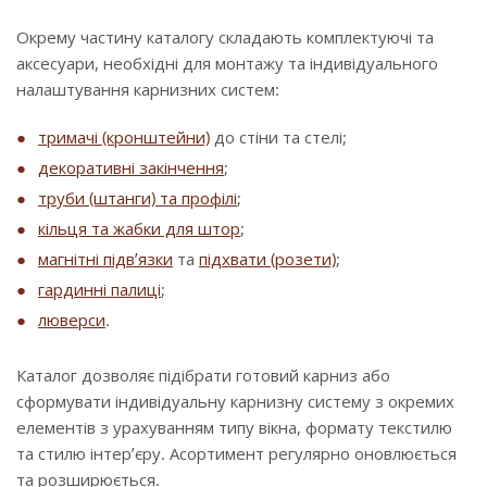
Окрему частину каталогу складають комплектуючі та
аксесуари, необхідні для монтажу та індивідуального
налаштування карнизних систем:
тримачі (кронштейни)
до стіни та стелі;
декоративні закінчення
;
труби (штанги) та профілі
;
кільця та жабки для штор
;
магнітні підв’язки
та
підхвати (розети)
;
гардинні палиці
;
люверси
.
Каталог дозволяє підібрати готовий карниз або
сформувати індивідуальну карнизну систему з окремих
елементів з урахуванням типу вікна, формату текстилю
та стилю інтер’єру. Асортимент регулярно оновлюється
та розширюється.