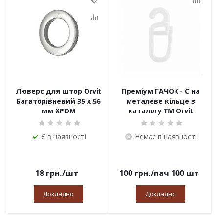
Люверс для штор Orvit
Преміум ГАЧОК - С на
Багаторівневий 35 х 56
металеве кільце з
мм ХРОМ
каталогу TM Orvit
Є в наявності
Немає в наявності
18
грн.
/шт
100
грн.
/пач 100 шт
Докладно
Докладно