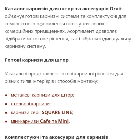
Каталог карнизів для штор та аксесуарів Orvit
об’єднує готові карнизні системи та комплектуючі для
комплексного оформлення вікон у житлових і
комерційних приміщеннях. Асортимент дозволяє
підібрати як готове рішення, так і зібрати індивідуальну
карнизну систему.
Готові карнизи для штор
У каталозі представлені готові карнизні рішення для
різних типів інтер’єрів і способів монтажу:
металеві карнизи для штор
;
стельові карнизи
;
карнизи серії
SQUARE LINE
;
міні-карнизи
Cafe
та
Mini
.
Комплектуючі та аксесуари для карнизів