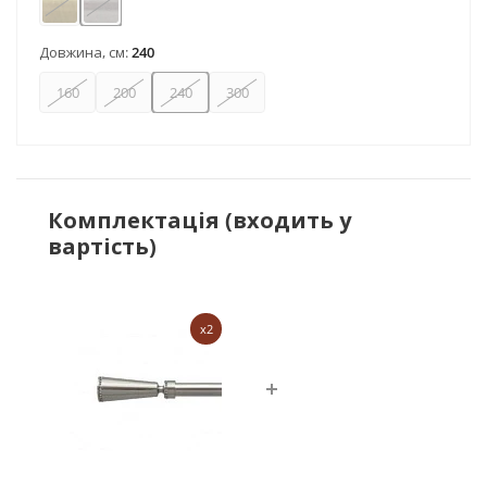
Антик
Нержавіюча сталь
Довжина, см:
240
160
200
240
300
Комплектація (входить у
вартість)
x2