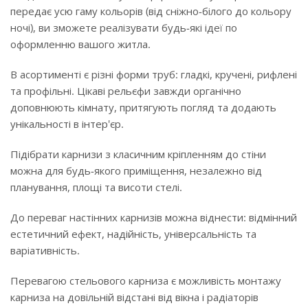
передає усю гаму кольорів (від сніжно-білого до кольору
ночі), ви зможете реалізувати будь-які ідеї по
оформленню вашого житла.
В асортименті є різні форми труб: гладкі, кручені, рифлені
та профільні. Цікаві рельєфи завжди органічно
доповнюють кімнату, притягують погляд та додають
унікальності в інтер'єр.
Підібрати карнизи з класичним кріпленням до стіни
можна для будь-якого приміщення, незалежно від
планування, площі та висоти стелі.
До переваг настінних карнизів можна віднести: відмінний
естетичний ефект, надійність, універсальність та
варіативність.
Перевагою стельового карниза є можливість монтажу
карниза на довільній відстані від вікна і радіаторів