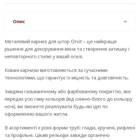
Опис
Металевий карниз для штор Orvit – це найкраще
рішення для декорування вікна та створення затишку і
неповторного стилю у вашій оселі.
Ковані карнизи виготовляються за сучасними
технологіями, що гарантує їх міцність та довговічність.
Завдяки гальванічному або фарбованому покриттю, яке
передає усю гаму кольорів (від сніжно-білого до кольору
ночі), ви зможете реалізувати будь-які ідеї по
оформленню вашого житла.
В асортименті є різні форми труб: гладкі, кручені, рифлені
та профільні. Цікаві рельєфи завжди органічно