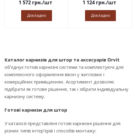
1 572
грн.
/шт
1 124
грн.
/шт
Докладно
Докладно
Каталог карнизів для штор та аксесуарів Orvit
об’єднує готові карнизні системи та комплектуючі для
комплексного оформлення вікон у житлових і
комерційних приміщеннях. Асортимент дозволяє
підібрати як готове рішення, так і зібрати індивідуальну
карнизну систему.
Готові карнизи для штор
У каталозі представлені готові карнизні рішення для
різних типів інтер’єрів і способів монтажу: