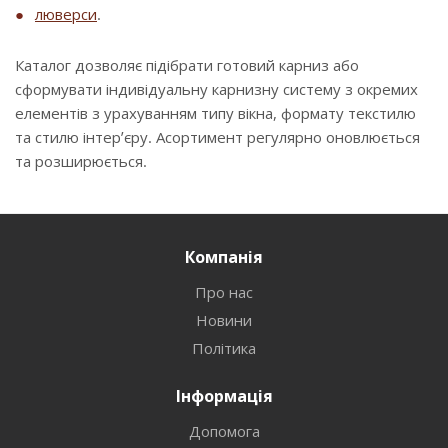
люверси
.
Каталог дозволяє підібрати готовий карниз або
сформувати індивідуальну карнизну систему з окремих
елементів з урахуванням типу вікна, формату текстилю
та стилю інтер’єру. Асортимент регулярно оновлюється
та розширюється.
Компанія
Про нас
Новини
Політика
Інформація
Допомога