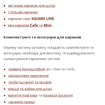
металеві карнизи для штор
;
стельові карнизи
;
карнизи серії
SQUARE LINE
;
міні-карнизи
Cafe
та
Mini
.
Комплектуючі та аксесуари для карнизів
Окрему частину каталогу складають комплектуючі та
аксесуари, необхідні для монтажу та індивідуального
налаштування карнизних систем:
тримачі (кронштейни)
до стіни та стелі;
декоративні закінчення
;
труби (штанги) та профілі
;
кільця та жабки для штор
;
магнітні підв’язки
та
підхвати (розети)
;
гардинні палиці
;