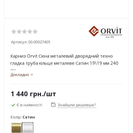
Артикул:
00-00027405
Карниз Orvit Сієна металевий дворядний техно
гладка труба кільце металеве Сатин 19\19 мм 240
см...
Докладно
1 440
грн.
/шт
Є в наявності
Знайшли дешевше?
Колір:
Сатин
Антик
Сатин