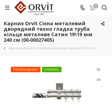
0
Карниз Orvit Сієна металевий
дворядний техно гладка труба
кільце металеве Сатин 19\19 мм
240 см (00-00027405)
Карнизи для штор з каталогу металевих карнизів TM Orvit
РЕКОМЕНДУЄМО
НОВИНКА