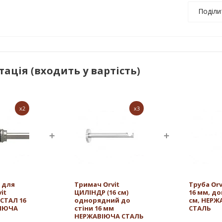
Поділи
ація (входить у вартість)
x2
x3
 для
Тримач Orvit
Труба Or
it
ЦИЛІНДР (16 см)
16 мм, д
СТАЛ 16
однорядний до
см, НЕРЖ
ІЮЧА
стіни 16 мм
СТАЛЬ
НЕРЖАВІЮЧА СТАЛЬ