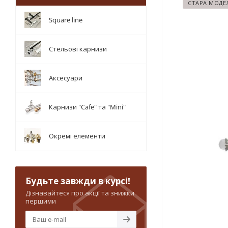
СТАРА МОДЕ
Square line
Стельові карнизи
Аксесуари
Карнизи "Cafe" та "Mini"
Окремі елементи
Будьте завжди в курсі!
Дізнавайтеся про акції та знижки
першими