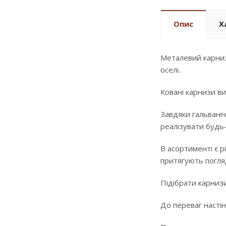
Опис
Х
Металевий карниз
оселі.
Ковані карнизи ви
Завдяки гальваніч
реалізувати будь
В асортименті є р
притягують погляд
Підібрати карнизи
До переваг настін