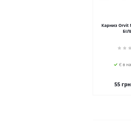
Карниз Orvit 
БІЛ
Є в н
55
грн