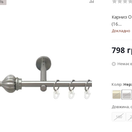
ЛЬ
Карниз O
(16...
Докладно
798
г
Немає в
Колір:
Нер
Антик
Не
Довжина, 
160
2