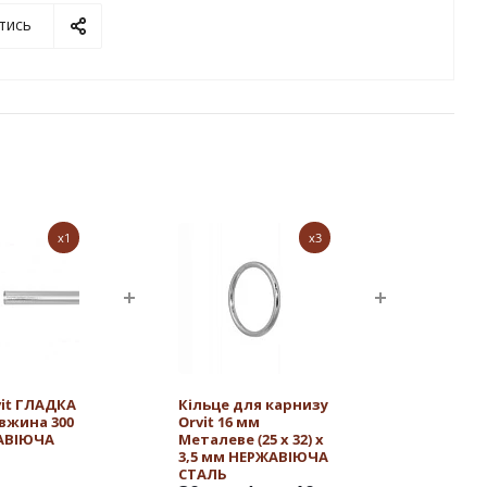
тись
x1
x3
vit ГЛАДКА
Кільце для карнизу
овжина 300
Orvit 16 мм
АВІЮЧА
Металеве (25 х 32) х
3,5 мм НЕРЖАВІЮЧА
СТАЛЬ