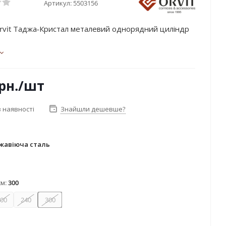
Артикул:
5503156
rvit Таджа-Кристал металевий однорядний циліндр
рн.
/шт
 наявності
Знайшли дешевше?
жавіюча сталь
ржавіюча сталь
см:
300
00
240
300