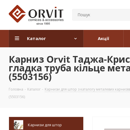
Каталог
Акції
Карниз Orvit Таджа-Кри
гладка труба кільце мет
(5503156)
Головна
-
Каталог
-
Карнизи для штор з каталогу металевих карнизів
(5503156)
Карнизи для штор