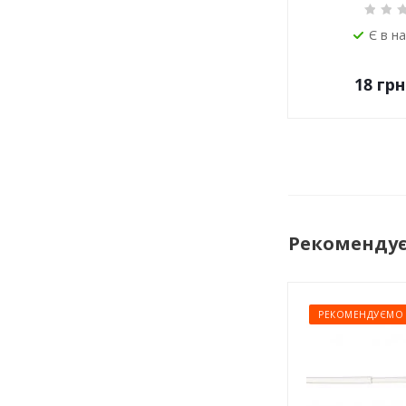
Є в н
18
грн
Рекоменду
РЕКОМЕНДУЄМО