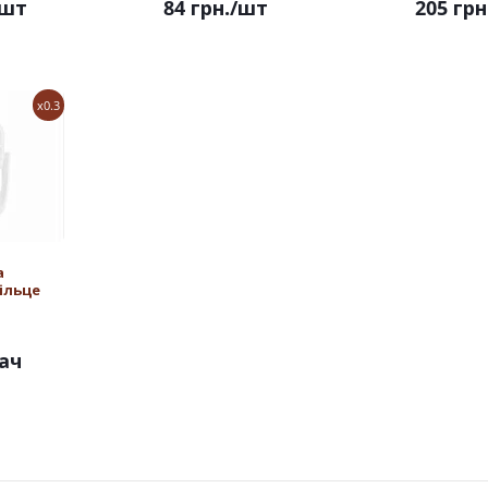
/шт
84 грн.
/шт
205 грн
x0.3
а
ільце
ач