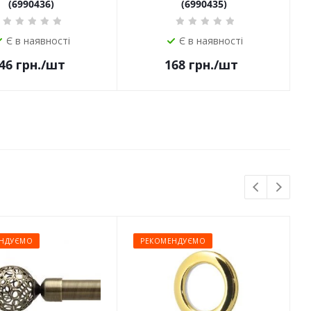
(6990436)
(6990435)
Є в наявності
Є в наявності
46
грн.
/шт
168
грн.
/шт
НДУЄМО
РЕКОМЕНДУЄМО