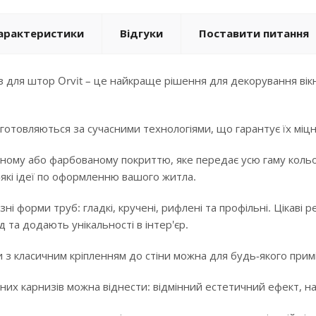
арактеристики
Відгуки
Поставити питання
 для штор Orvit – це найкраще рішення для декорування вікн
готовляються за сучасними технологіями, що гарантує їх міцні
ному або фарбованому покриттю, яке передає усю гаму кольорі
-які ідеї по оформленню вашого житла.
ізні форми труб: гладкі, кручені, рифлені та профільні. Цікав
 та додають унікальності в інтер'єр.
 з класичним кріпленням до стіни можна для будь-якого примі
них карнизів можна віднести: відмінний естетичний ефект, над