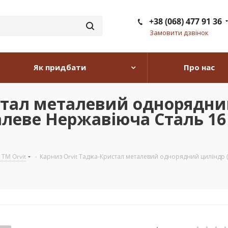
+38 (068) 477 91 36
Замовити дзвінок
Як придбати
Про нас
стал металевий однорядний
алеве Нержавіюча Сталь 16
 TM Orvit
-
Карниз Orvit Таджа-Кристал металевий однорядний циліндр (1