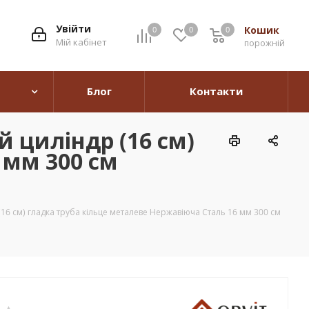
Увійти
Кошик
0
0
0
0
Мій кабінет
порожній
Блог
Контакти
 циліндр (16 см)
 мм 300 см
6 см) гладка труба кільце металеве Нержавіюча Сталь 16 мм 300 см