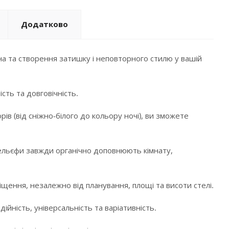
Додатково
а та створення затишку і неповторного стилю у вашій
сть та довговічність.
в (від сніжно-білого до кольору ночі), ви зможете
і рельєфи завжди органічно доповнюють кімнату,
щення, незалежно від планування, площі та висоти стелі.
ійність, універсальність та варіативність.