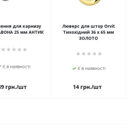
чення для карнизу
Люверс для штор Orvit
САВОНА 25 мм АНТИК
Тихохідний 36 х 65 мм
ЗОЛОТО
Є в наявності
Є в наявності
14
грн.
/шт
89
грн.
/шт