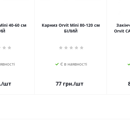
Mini 40-60 см
Карниз Orvit Mini 80-120 см
Закін
ИЙ
БІЛИЙ
Orvit 
аявності
Є в наявності
.
/шт
77
грн.
/шт