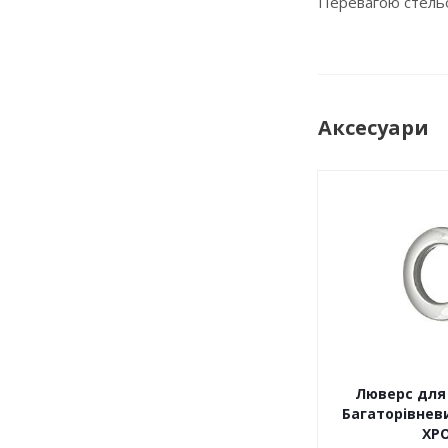
Перевагою стельов
Аксесуари
Люверс для 
Багаторівневи
ХР