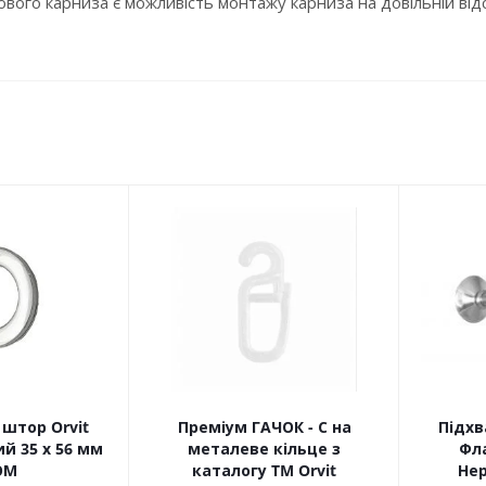
ого карниза є можливість монтажу карниза на довільній відста
штор Orvit
Преміум ГАЧОК - С на
Підхв
й 35 х 56 мм
металеве кільце з
Фла
ОМ
каталогу TM Orvit
Не