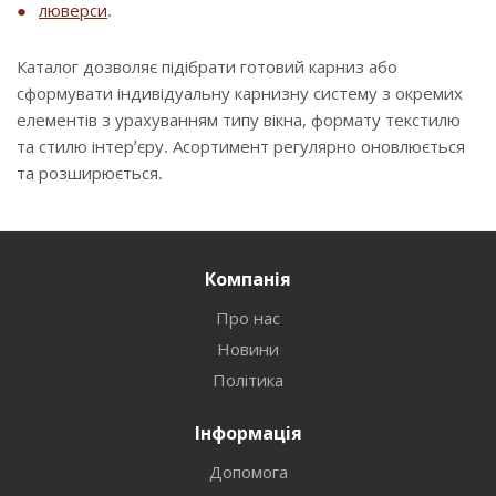
люверси
.
Каталог дозволяє підібрати готовий карниз або
сформувати індивідуальну карнизну систему з окремих
елементів з урахуванням типу вікна, формату текстилю
та стилю інтер’єру. Асортимент регулярно оновлюється
та розширюється.
Компанія
Про нас
Новини
Політика
Інформація
Допомога