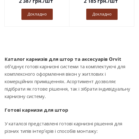
2 387
грн.
/шт
2 185
грн.
/шт
Докладно
Докладно
Каталог карнизів для штор та аксесуарів Orvit
об’єднує готові карнизні системи та комплектуючі для
комплексного оформлення вікон у житлових і
комерційних приміщеннях. Асортимент дозволяє
підібрати як готове рішення, так і зібрати індивідуальну
карнизну систему.
Готові карнизи для штор
У каталозі представлені готові карнизні рішення для
різних типів інтер’єрів і способів монтажу: