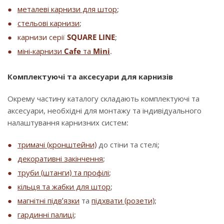
металеві карнизи для штор
;
стельові карнизи
;
карнизи серії
SQUARE LINE
;
міні-карнизи
Cafe
та
Mini
.
Комплектуючі та аксесуари для карнизів
Окрему частину каталогу складають комплектуючі та
аксесуари, необхідні для монтажу та індивідуального
налаштування карнизних систем:
тримачі (кронштейни)
до стіни та стелі;
декоративні закінчення
;
труби (штанги) та профілі
;
кільця та жабки для штор
;
магнітні підв’язки
та
підхвати (розети)
;
гардинні палиці
;