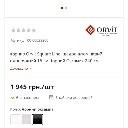
Артикул:
00-00028360
Карниз Orvit Square Line Квадро алюмінієвий
однорядний 15 см Чорний Оксамит 240 см...
Докладно
1 945
грн.
/шт
Є в наявності
Знайшли дешевше?
Колір:
Чорний оксамит
Арктіс
Сталь
Чорний оксамит