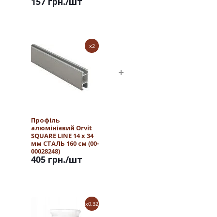
157 грн.
/шт
x2
Профіль
алюмінієвий Orvit
SQUARE LINE 14 х 34
мм СТАЛЬ 160 см (00-
00028248)
405 грн.
/шт
x0.32