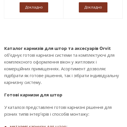
Докладно
Докладно
Каталог карнизів для штор та аксесуарів Orvit
об’єднує готові карнизні системи та комплектуючі для
комплексного оформлення вікон у житлових і
комерційних приміщеннях. Асортимент дозволяє
підібрати як готове рішення, так і зібрати індивідуальну
карнизну систему.
Готові карнизи для штор
У каталозі представлені готові карнизні рішення для
різних типів інтер’єрів і способів монтажу:
металеві карнизи для штор
;