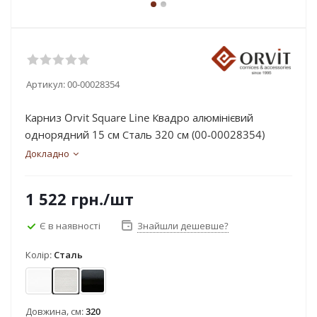
Артикул:
00-00028354
Карниз Orvit Square Line Квадро алюмінієвий
однорядний 15 см Сталь 320 см (00-00028354)
Докладно
1 522
грн.
/шт
Є в наявності
Знайшли дешевше?
Колір:
Сталь
Арктіс
Сталь
Чорний оксамит
Довжина, см:
320