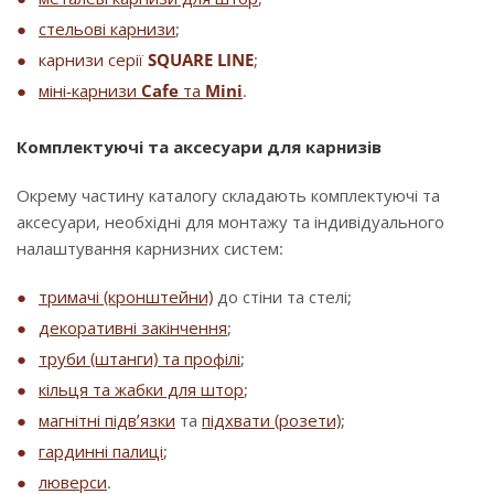
стельові карнизи
;
карнизи серії
SQUARE LINE
;
міні-карнизи
Cafe
та
Mini
.
Комплектуючі та аксесуари для карнизів
Окрему частину каталогу складають комплектуючі та
аксесуари, необхідні для монтажу та індивідуального
налаштування карнизних систем:
тримачі (кронштейни)
до стіни та стелі;
декоративні закінчення
;
труби (штанги) та профілі
;
кільця та жабки для штор
;
магнітні підв’язки
та
підхвати (розети)
;
гардинні палиці
;
люверси
.