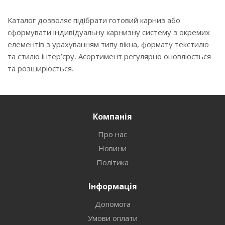
Каталог дозволяє підібрати готовий карниз або
сформувати індивідуальну карнизну систему з окремих
елементів з урахуванням типу вікна, формату текстилю
та стилю інтер’єру. Асортимент регулярно оновлюється
та розширюється.
Компанія
Про нас
Новини
Політика
Інформація
Допомога
Умови оплати