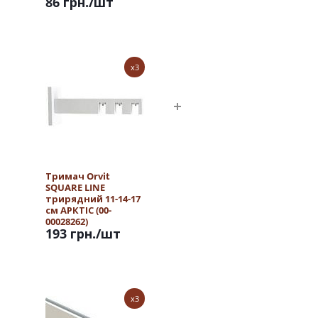
86 грн.
/шт
x3
Тримач Orvit
SQUARE LINE
трирядний 11-14-17
см АРКТІС (00-
00028262)
193 грн.
/шт
x3