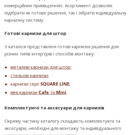
комерційних приміщеннях. Асортимент дозволяє
підібрати як готове рішення, так і зібрати індивідуальну
карнизну систему.
Готові карнизи для штор
У каталозі представлені готові карнизні рішення для
різних типів інтер’єрів і способів монтажу:
металеві карнизи для штор
;
стельові карнизи
;
карнизи серії
SQUARE LINE
;
міні-карнизи
Cafe
та
Mini
.
Комплектуючі та аксесуари для карнизів
Окрему частину каталогу складають комплектуючі та
аксесуари, необхідні для монтажу та індивідуального