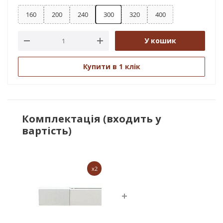
160
200
240
300
320
400
У кошик
Купити в 1 клік
Комплектація (входить у
вартість)
x2