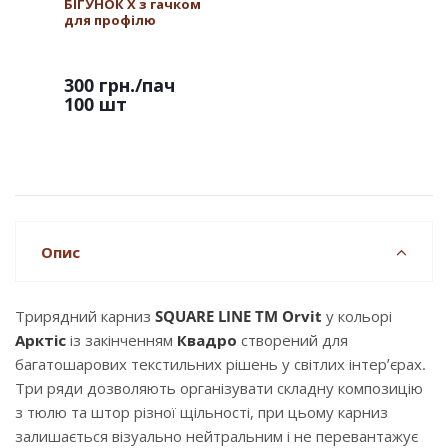
БІГУНОК Х з гачком
для профілю
300 грн.
/пач
100 шт
Опис
Трирядний карниз
SQUARE LINE TM Orvit
у кольорі
Арктіс
із закінченням
Квадро
створений для
багатошарових текстильних рішень у світлих інтер’єрах.
Три ряди дозволяють організувати складну композицію
з тюлю та штор різної щільності, при цьому карниз
залишається візуально нейтральним і не перевантажує