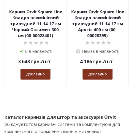
Карниз Orvit Square Line
Карниз Orvit Square Line
Квадро алюмінієвий
Квадро алюмінієвий
трирядний 11-14-17 см
трирядний 11-14-17 см
Чорний Оксамит 300
Арктіс 400 см (00-
см (00-00028401)
00028395)
Є в наявності
Немає в наявності
3 648
грн.
/шт
4 186
грн.
/шт
Докладно
Докладно
Каталог карнизів для штор та аксесуарів Orvit
об’єднує готові карнизні системи та комплектуючі для
комплексного оформлення вікон у житлових і