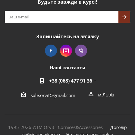
Будьте завжди в курсі!
Залишайтесь на зв'язку
Наші контакти
+38 (068) 477 91 36
м.Львів
sale.orvit@gmail.com
1995-2026 ©TM Orvit . Cornices&Accessories
Договір
публічної оферти
Налаштування cookie