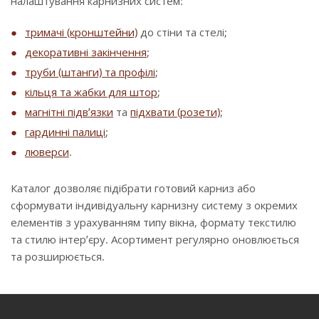
налаштування карнизних систем:
тримачі (кронштейни)
до стіни та стелі;
декоративні закінчення
;
труби (штанги) та профілі
;
кільця та жабки для штор
;
магнітні підв’язки
та
підхвати (розети)
;
гардинні палиці
;
люверси
.
Каталог дозволяє підібрати готовий карниз або
сформувати індивідуальну карнизну систему з окремих
елементів з урахуванням типу вікна, формату текстилю
та стилю інтер’єру. Асортимент регулярно оновлюється
та розширюється.