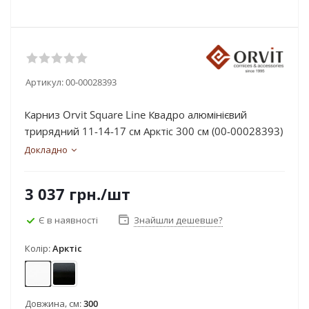
Артикул:
00-00028393
Карниз Orvit Square Line Квадро алюмінієвий
трирядний 11-14-17 см Арктіс 300 см (00-00028393)
Докладно
3 037
грн.
/шт
Є в наявності
Знайшли дешевше?
Колір:
Арктіс
Арктіс
Чорний оксамит
Довжина, см:
300