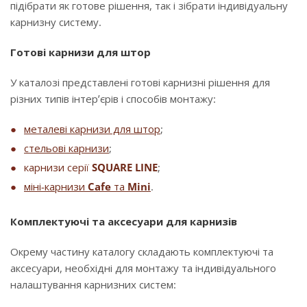
підібрати як готове рішення, так і зібрати індивідуальну
карнизну систему.
Готові карнизи для штор
У каталозі представлені готові карнизні рішення для
різних типів інтер’єрів і способів монтажу:
металеві карнизи для штор
;
стельові карнизи
;
карнизи серії
SQUARE LINE
;
міні-карнизи
Cafe
та
Mini
.
Комплектуючі та аксесуари для карнизів
Окрему частину каталогу складають комплектуючі та
аксесуари, необхідні для монтажу та індивідуального
налаштування карнизних систем: