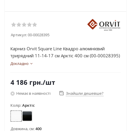
Артикул:
00-00028395
Карниз Orvit Square Line Квадро алюмінієвий
трирядний 11-14-17 см Арктіс 400 см (00-00028395)
Докладно
4 186
грн.
/шт
Немає в наявності
Знайшли дешевше?
Колір:
Арктіс
Арктіс
Чорний оксамит
Довжина, см:
400