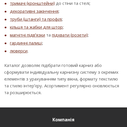
тримачі (кронштейни)
до стіни та стелі;
декоративні закінчення
;
труби (штанги) та профілі
;
кільця та жабки для штор
;
магнітні підв’язки
та
підхвати (розети)
;
гардинні палиці
;
люверси
.
Каталог дозволяє підібрати готовий карниз або
сформувати індивідуальну карнизну систему з окремих
елементів з урахуванням типу вікна, формату текстилю
та стилю інтер’єру. Асортимент регулярно оновлюється
та розширюється.
Компанія