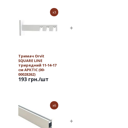
x3
Тримач Orvit
SQUARE LINE
трирядний 11-14-17
см АРКТІС (00-
00028262)
193 грн.
/шт
x6