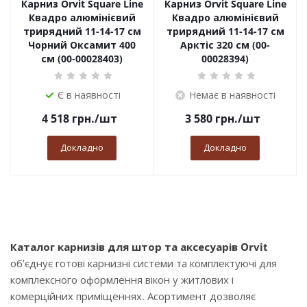
Карниз Orvit Square Line
Карниз Orvit Square Line
Квадро алюмінієвий
Квадро алюмінієвий
трирядний 11-14-17 см
трирядний 11-14-17 см
Чорний Оксамит 400
Арктіс 320 см (00-
см (00-00028403)
00028394)
Є в наявності
Немає в наявності
4 518
грн.
/шт
3 580
грн.
/шт
Докладно
Докладно
Каталог карнизів для штор та аксесуарів Orvit
об’єднує готові карнизні системи та комплектуючі для
комплексного оформлення вікон у житлових і
комерційних приміщеннях. Асортимент дозволяє