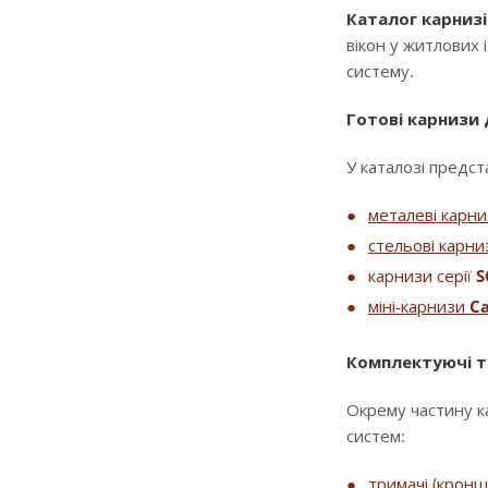
Каталог карнизі
вікон у житлових 
систему.
Готові карнизи
У каталозі предста
металеві карн
стельові карни
карнизи серії
S
міні-карнизи
Ca
Комплектуючі т
Окрему частину к
систем:
тримачі (крон