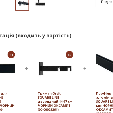
Поділи
ація (входить у вартість)
x4
x2
 для
Тримач Orvit
Профіль
it
SQUARE LINE
алюмінієв
E
дворядний 14-17 см
SQUARE LI
 ЧОРНИЙ
ЧОРНИЙ ОКСАМИТ
мм ЧОРН
0-
(00-00028261)
ОКСАМИТ 2