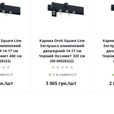
 Square Line
Карниз Orvit Square Line
Карниз
люмінієвий
Заглушка алюмінієвий
Загл
 14-17 см
дворядний 14-17 см
дво
мит 400 см
Чорний Оксамит 320 см
Чорни
28323)
(00-00028322)
аявності
Є в наявності
н.
/шт
3 065
грн.
/шт
2 