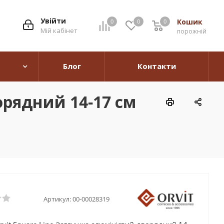
Увійти
Кошик
0
0
0
0
Мій кабінет
порожній
Блог
Контакти
орядний 14-17 см
Артикул:
00-00028319