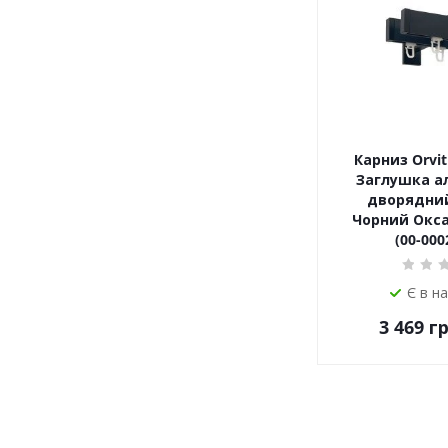
Карниз Orvit
Заглушка а
дворядний
Чорний Окса
(00-000
Є в н
3 469
гр