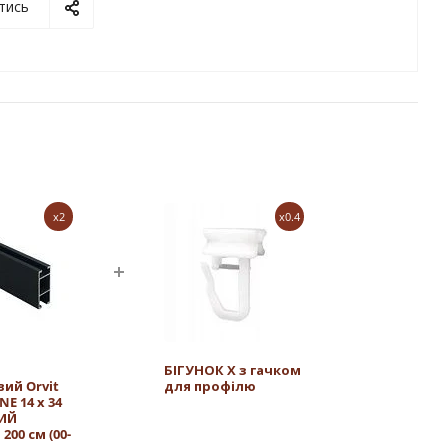
тись
x2
x0.4
БІГУНОК Х з гачком
ий Orvit
для профілю
NE 14 х 34
ИЙ
00 см (00-