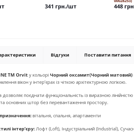
00028253)
шт
341 грн.
/шт
448 грн
арактеристики
Відгуки
Поставити питання
INE TM Orvit
у кольорі
Чорний оксамит(Чорний матовий)
лення вікон у інтер’єрах із чіткою архітектурною логікою.
 дозволяє поєднати функціональність із виразною лінійніст
та основних штор без перевантаження простору.
призначення:
вітальня, спальня, апартаменти
тилі інтер’єру:
Лофт (Loft), Індустріальний (Industrial), Суча