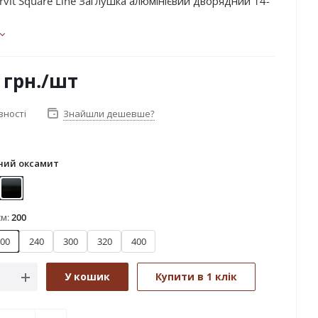
vit Square Line Заглушка алюмінієвий дворядний 14-
грн.
/шт
вності
Знайшли дешевше?
ний оксамит
аль
Чорний оксамит
см:
200
00
240
300
320
400
У кошик
Купити в 1 клік