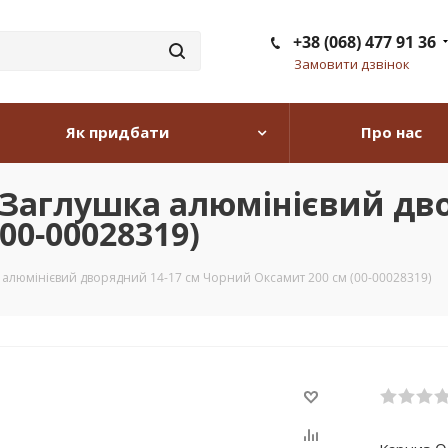
+38 (068) 477 91 36
Замовити дзвінок
Як придбати
Про нас
e Заглушка алюмінієвий дв
00-00028319)
а алюмінієвий дворядний 14-17 см Чорний Оксамит 200 см (00-00028319)