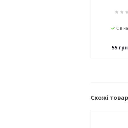
Є в н
55
грн
Схожі това