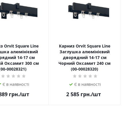
 Orvit Square Line
Карниз Orvit Square Line
ушка алюмінієвий
Заглушка алюмінієвий
рядний 14-17 см
дворядний 14-17 см
й Оксамит 300 см
Чорний Оксамит 240 см
(00-00028321)
(00-00028320)
Є в наявності
Є в наявності
889
грн.
/шт
2 585
грн.
/шт