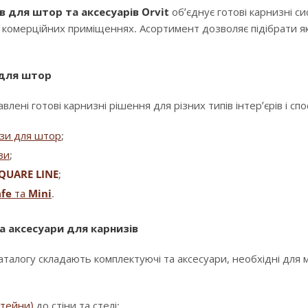
в для штор та аксесуарів Orvit
об’єднує готові карнизні с
і комерційних приміщеннях. Асортимент дозволяє підібрати як
 для штор
влені готові карнизні рішення для різних типів інтер’єрів і сп
изи для штор
;
зи
;
QUARE LINE
;
fe
та
Mini
.
а аксесуари для карнизів
аталогу складають комплектуючі та аксесуари, необхідні для
штейни)
до стіни та стелі;