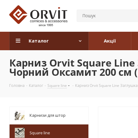
Каталог
Акції
Карниз Orvit Square Lin
Чорний Оксамит 200 см (
Головна
-
Каталог
-
Square line
-
Карниз Orvit Square Line Заглушк
Карнизи для штор
Square line