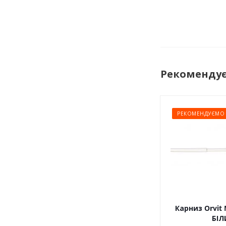
Рекоменду
РЕКОМЕНДУЄМО
Карниз Orvit 
БІЛ