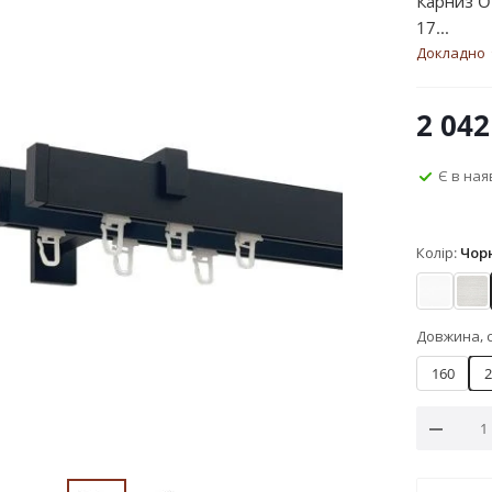
Карниз Or
17...
Докладно
2 042
Є в ная
Колір:
Чор
Арктіс
Ст
Довжина, 
160
2