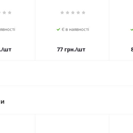
аявності
Є в наявності
.
/шт
77
грн.
/шт
ри