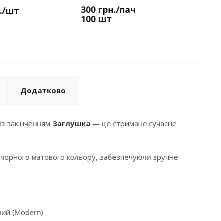
300 грн.
/пач
.
/шт
100 шт
Додатково
із закінченням
Заглушка
— це стримане сучасне
ю чорного матового кольору, забезпечуючи зручне
сний (Modern)