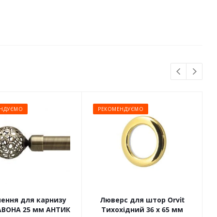
НДУЄМО
РЕКОМЕНДУЄМО
чення для карнизу
Люверс для штор Orvit
САВОНА 25 мм АНТИК
Тихохідний 36 х 65 мм