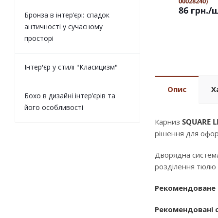
00028240)
86 грн.
/
Бронза в інтер’єрі: спадок
античності у сучасному
просторі
Інтер'єр у стилі "Класицизм"
Опис
Х
Бохо в дизайні інтер’єрів та
його особливості
Карниз
SQUARE L
рішення для оформ
Дворядна система
розділення тюлю 
Рекомендоване 
Рекомендовані с