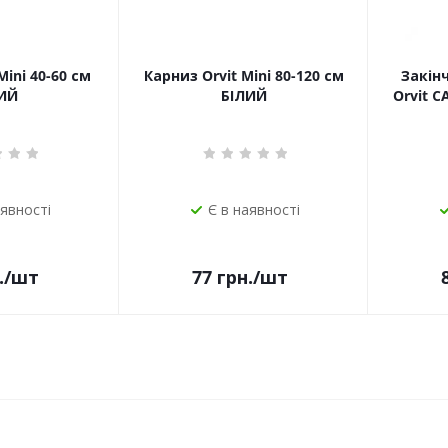
Mini 40-60 см
Карниз Orvit Mini 80-120 см
Закін
ИЙ
БІЛИЙ
Orvit 
аявності
Є в наявності
.
/шт
77
грн.
/шт