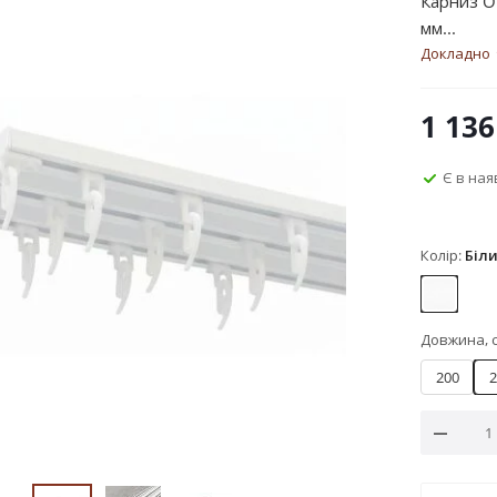
Карниз O
мм...
Докладно
1 136
Є в ная
Колір:
Біл
Білий
Довжина, 
200
2