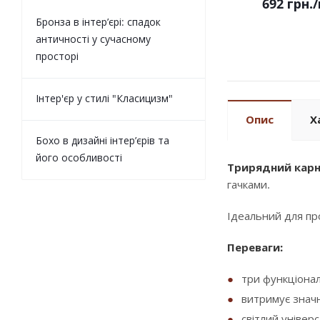
692 грн.
Бронза в інтер’єрі: спадок
античності у сучасному
просторі
Інтер'єр у стилі "Класицизм"
Опис
Х
Бохо в дизайні інтер’єрів та
його особливості
Трирядний карн
гачками.
Ідеальний для пр
Переваги:
три функціона
витримує значн
світлий універ