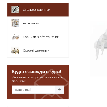
Стельові карнизи
Аксесуари
Карнизи "Cafe" та "Mini"
Окремі елементи
Будьте завжди в курсі!
Дізнавайтеся про акції та знижки
першими