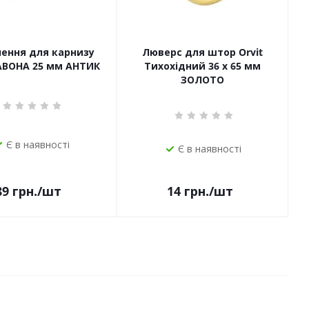
чення для карнизу
Люверс для штор Orvit
САВОНА 25 мм АНТИК
Тихохідний 36 х 65 мм
ЗОЛОТО
Є в наявності
Є в наявності
14
грн.
/шт
89
грн.
/шт