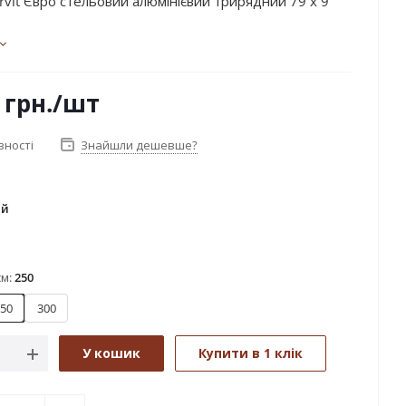
rvit Євро стельовий алюмінієвий трирядний 79 х 9
грн.
/шт
вності
Знайшли дешевше?
ий
см:
250
50
300
У кошик
Купити в 1 клік