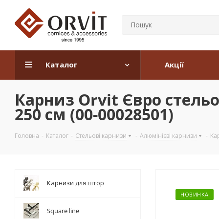
Каталог
Акції
Карниз Orvit Євро стель
250 см (00-00028501)
Головна
-
Каталог
-
Стельові карнизи
-
Алюмінієві карнизи
-
Ка
Карнизи для штор
НОВИНКА
Square line