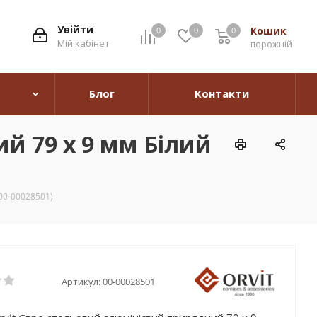
Увійти
Кошик
0
0
0
0
Мій кабінет
порожній
Блог
Контакти
й 79 х 9 мм Білий
00-00028501)
Артикул:
00-00028501