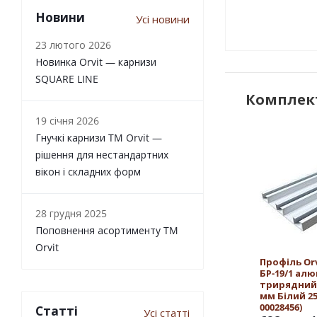
Новини
Усі новини
23 лютого 2026
Новинка Orvit — карнизи
SQUARE LINE
Комплект
19 січня 2026
Гнучкі карнизи TM Orvit —
рішення для нестандартних
вікон і складних форм
28 грудня 2025
Поповнення асортименту TM
Orvit
Профіль Orv
БР-19/1 ал
трирядний 
мм Білий 250
00028456)
Статті
Усі статті