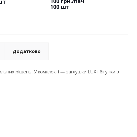
100 грн.
/пач
шт
100 шт
Додатково
ьних рішень. У комплекті — заглушки LUX і бігунки з