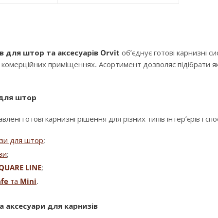
в для штор та аксесуарів Orvit
об’єднує готові карнизні с
і комерційних приміщеннях. Асортимент дозволяє підібрати як
 для штор
влені готові карнизні рішення для різних типів інтер’єрів і сп
изи для штор
;
зи
;
QUARE LINE
;
fe
та
Mini
.
а аксесуари для карнизів