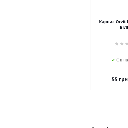
Карниз Orvit 
БІЛ
Є в н
55
грн