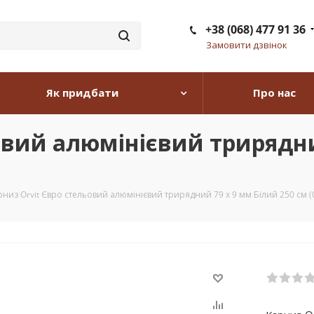
+38 (068) 477 91 36
Замовити дзвінок
Як придбати
Про нас
овий алюмінієвий трирядни
рниз Orvit Євро стельовий алюмінієвий трирядний 79 х 9 мм Білий 250 см (