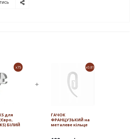
тись
x75
x0.81
КS для
ГАЧОК
(Євро,
ФРАНЦУЗЬКИЙ на
КS) БІЛИЙ
металеве кільце