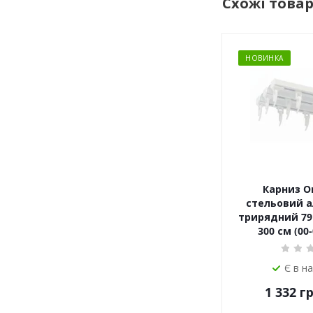
Схожі това
НОВИНКА
Карниз Or
стельовий а
трирядний 79 
300 см (00
Є в н
1 332
гр