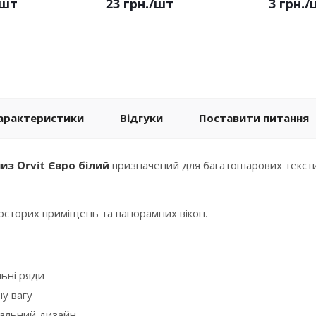
/шт
23 грн.
/шт
3 грн.
/
арактеристики
Відгуки
Поставити питання
из Orvit Євро білий
призначений для багатошарових текстил
осторих приміщень та панорамних вікон.
льні ряди
у вагу
сальний дизайн