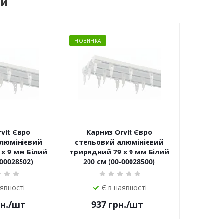
ри
НОВИНКА
vit Євро
Карниз Orvit Євро
люмінієвий
стельовий алюмінієвий
х 9 мм Білий
трирядний 79 х 9 мм Білий
-00028502)
200 см (00-00028500)
аявності
Є в наявності
н.
/шт
937
грн.
/шт