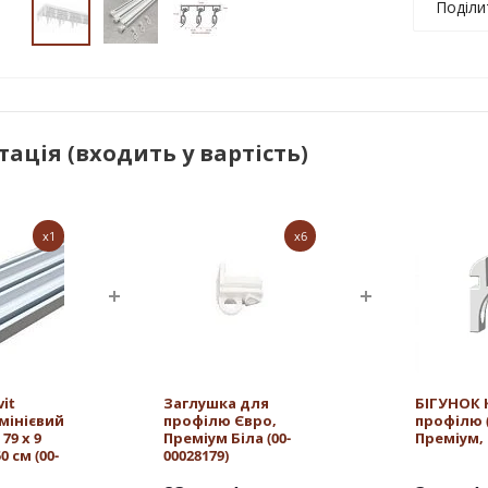
Поділи
ація (входить у вартість)
x1
x6
it
Заглушка для
БІГУНОК 
юмінієвий
профілю Євро,
профілю 
79 х 9
Преміум Біла (00-
Преміум, 
 см (00-
00028179)