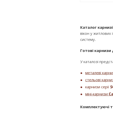
Каталог карнизі
вікон у житлових 
систему.
Готові карнизи
У каталозі предста
металеві карн
стельові карни
карнизи серії
S
міні-карнизи
Ca
Комплектуючі т