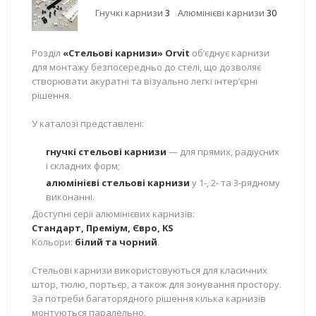
Гнучкі карнизи
3
Алюмінієві карнизи
30
Розділ
«Стельові карнизи» Orvit
об’єднує карнизи
для монтажу безпосередньо до стелі, що дозволяє
створювати акуратні та візуально легкі інтер’єрні
рішення.
У каталозі представлені:
гнучкі стельові карнизи
— для прямих, радіусних
і складних форм;
алюмінієві стельові карнизи
у 1-, 2- та 3-рядному
виконанні.
Доступні серії алюмінієвих карнизів:
Стандарт, Преміум, Євро, KS
Кольори:
білий та чорний
.
Стельові карнизи використовуються для класичних
штор, тюлю, портьєр, а також для зонування простору.
За потреби багаторядного рішення кілька карнизів
монтуються паралельно.