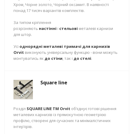
Хром, Чорне золото, Чорний оксамит. В наявності
понад 17 тисяч варіантів комплектів.
За типом кріплення
розрізняють
настінні
і
стельові
металеві карнизи
для штор.
Усі
однорядні металеві тримачі для карнизів
Orvit
виконують універсальну функцію - вони можуть
монтуватись як
до стіни
, так і
до стелі
.
Square line
Розділ
SQUARE LINE TM Orvit
об’єднує готові рішення
металевих карнизів із прямокутною геометрією
профілю, створені для сучасних та мінімалістичних
інтер’єрів.