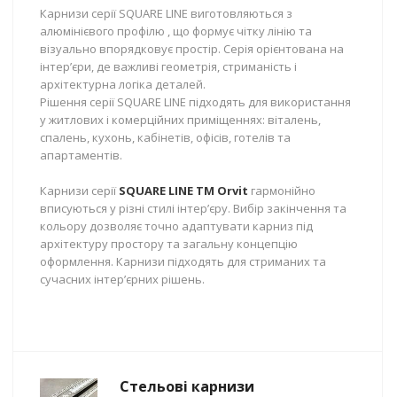
Карнизи серії SQUARE LINE виготовляються з
алюмінієвого профілю , що формує чітку лінію та
візуально впорядковує простір. Серія орієнтована на
інтер’єри, де важливі геометрія, стриманість і
архітектурна логіка деталей.
Рішення серії SQUARE LINE підходять для використання
у житлових і комерційних приміщеннях: віталень,
спалень, кухонь, кабінетів, офісів, готелів та
апартаментів.
Карнизи серії
SQUARE LINE TM Orvit
гармонійно
вписуються у різні стилі інтер’єру. Вибір закінчення та
кольору дозволяє точно адаптувати карниз під
архітектуру простору та загальну концепцію
оформлення. Карнизи підходять для стриманих та
сучасних інтер’єрних рішень.
Стельові карнизи