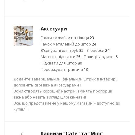
Аксесуари
Гачки та жабки на кільця
23
Гачок металевий до штор
24
З'єднувачі для труб
35
Люверси
24
Магнітні підв'язки
25
Палиці гардинні
6
Підхвати для штор
80
Подовжувач тримача
13
Додайте завершальний, фінальний штрих в інтер'єрі,
доповніть свої вікна аксесуарами !
Вони створять хороший настрій, змінять пропорції
вікна або навіть вигляд цілої кімнати!
Все, що представлене у нашому магазині - доступно до
купівлі.
Карнизи "Cafe" та "Mini"