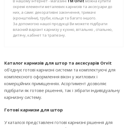
В нашому інтернет - магазині
TM Orvit
можна купити
окремі елементи металевих карнизів та аксесуари до
них, а саме: декоративні закінчення, тримачі
(кронштейни), труби, кільця та багато іншого.
За допомогою нашої продукції Ви можете підібрати
власний варіант карнизу у кухню, вітальню , спальню,
дитячу, кабінет та трапезну.
Каталог карнизів для штор та аксесуарів Orvit
об’єднує готові карнизні системи та комплектуючі для
комплексного оформлення вікон у житлових і
комерційних приміщеннях. Асортимент дозволяє
підібрати як готове рішення, так і зібрати індивідуальну
карнизну систему.
Готові карнизи для штор
У каталозі представлені готові карнизні рішення для