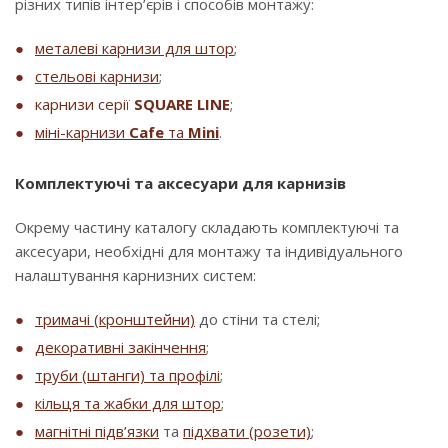
різних типів інтер’єрів і способів монтажу:
металеві карнизи для штор
;
стельові карнизи
;
карнизи серії
SQUARE LINE
;
міні-карнизи
Cafe
та
Mini
.
Комплектуючі та аксесуари для карнизів
Окрему частину каталогу складають комплектуючі та
аксесуари, необхідні для монтажу та індивідуального
налаштування карнизних систем:
тримачі (кронштейни)
до стіни та стелі;
декоративні закінчення
;
труби (штанги) та профілі
;
кільця та жабки для штор
;
магнітні підв’язки
та
підхвати (розети)
;