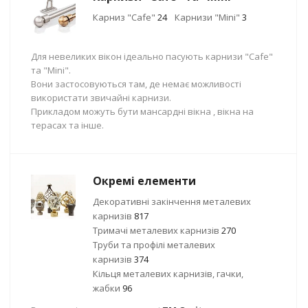
Карниз "Cafe"
24
Карнизи "Mini"
3
Для невеликих вікон ідеально пасують карнизи "Cafe"
та "Mini".
Вони застосовуються там, де немає можливості
використати звичайні карнизи.
Прикладом можуть бути мансардні вікна , вікна на
терасах та інше.
Окремі елементи
Декоративні закінчення металевих
карнизів
817
Тримачі металевих карнизів
270
Труби та профілі металевих
карнизів
374
Кільця металевих карнизів, гачки,
жабки
96