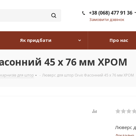
+38 (068) 477 91 36
Замовити дзвінок
Як придбати
Про нас
Фасонний 45 х 76 мм ХРОМ
карнизів для штор
-
Люверс для штор Orvit Фасонний 45 х 76 мм ХРОМ
Люверс д
Докладно