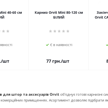
Mini 40-60 см
Карниз Orvit Mini 80-120 см
Закін
ИЙ
БІЛИЙ
Orvit 
аявності
Є в наявності
.
/шт
77
грн.
/шт
в для штор та аксесуарів Orvit
об’єднує готові карнизні с
і комерційних приміщеннях. Асортимент дозволяє підібрати як