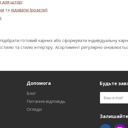
и для штор
;
зки
та
підхвати (розети)
;
і
;
 підібрати готовий карниз або сформувати індивідуальну кар
екстилю та стилю інтер’єру. Асортимент регулярно оновлюєть
Допомога
Будьте завж
Блог
Питання-відповідь
Огляди
Залишайтес