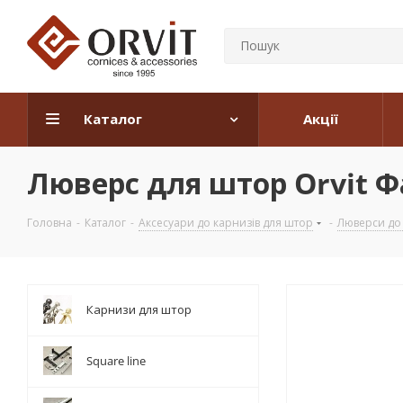
Каталог
Акції
Люверс для штор Orvit 
Головна
-
Каталог
-
Аксесуари до карнизів для штор
-
Люверси до 
Карнизи для штор
Square line