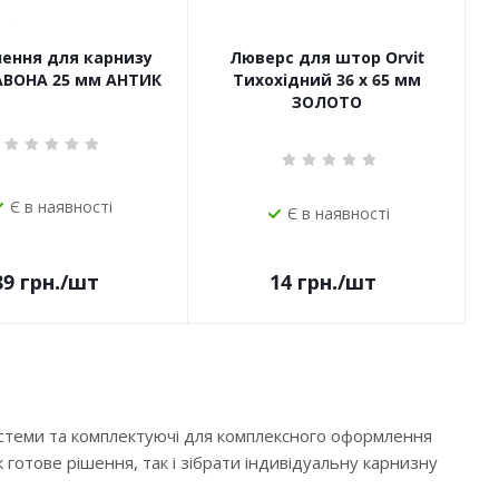
чення для карнизу
Люверс для штор Orvit
САВОНА 25 мм АНТИК
Тихохідний 36 х 65 мм
ЗОЛОТО
Є в наявності
Є в наявності
14
грн.
/шт
89
грн.
/шт
истеми та комплектуючі для комплексного оформлення
 готове рішення, так і зібрати індивідуальну карнизну