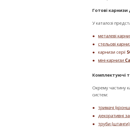
Готові карнизи
У каталозі предста
металеві карн
стельові карни
карнизи серії
S
міні-карнизи
Ca
Комплектуючі т
Окрему частину к
систем:
тримачі (крон
декоративні за
труби (штанги) 