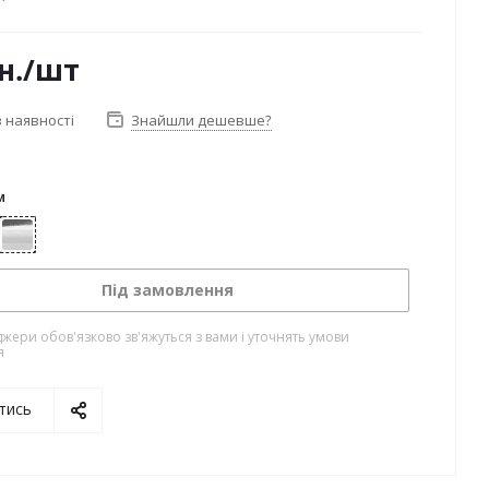
н.
/шт
 наявності
Знайшли дешевше?
м
лото
Хром
Під замовлення
жери обов'язково зв'яжуться з вами і уточнять умови
я
тись