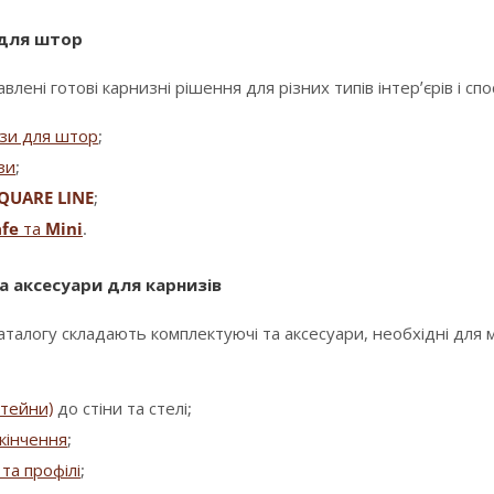
 для штор
влені готові карнизні рішення для різних типів інтер’єрів і сп
изи для штор
;
зи
;
QUARE LINE
;
fe
та
Mini
.
а аксесуари для карнизів
аталогу складають комплектуючі та аксесуари, необхідні для
штейни)
до стіни та стелі;
кінчення
;
та профілі
;