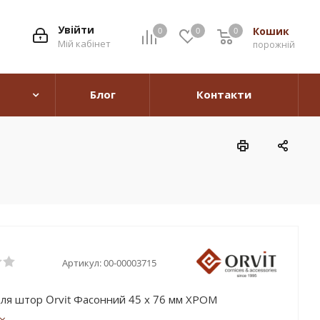
Увійти
Кошик
0
0
0
0
Мій кабінет
порожній
Блог
Контакти
Артикул:
00-00003715
ля штор Orvit Фасонний 45 х 76 мм ХРОМ