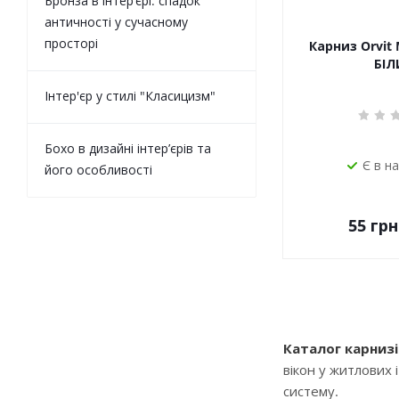
Бронза в інтер’єрі: спадок
античності у сучасному
просторі
Карниз Orvit 
БІЛ
Інтер'єр у стилі "Класицизм"
Бохо в дизайні інтер’єрів та
Є в н
його особливості
55
грн
Каталог карнизі
вікон у житлових 
систему.