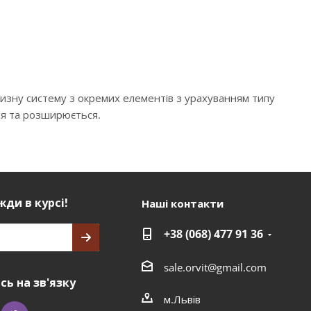
низну систему з окремих елементів з урахуванням типу
ся та розширюється.
ди в курсі!
Наші контакти
+38 (068) 477 91 36
sale.orvit@gmail.com
ь на зв'язку
м.Львів