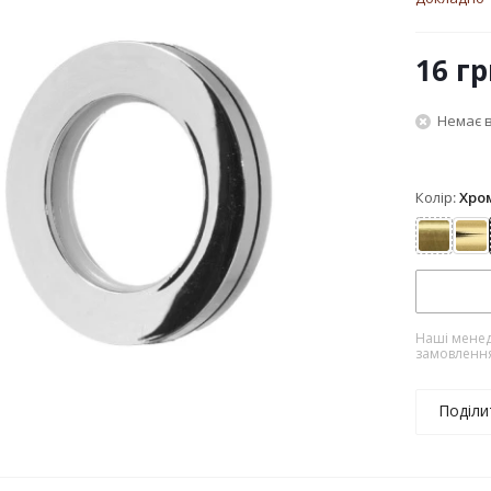
16
гр
Немає в
Колір:
Хро
Антик
Зо
Наші менед
замовленн
Поділи