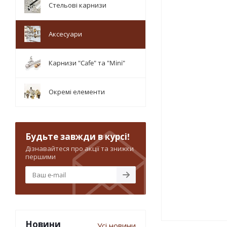
Стельові карнизи
Аксесуари
Карнизи "Cafe" та "Mini"
Окремі елементи
Будьте завжди в курсі!
Дізнавайтеся про акції та знижки
першими
Новини
Усі новини