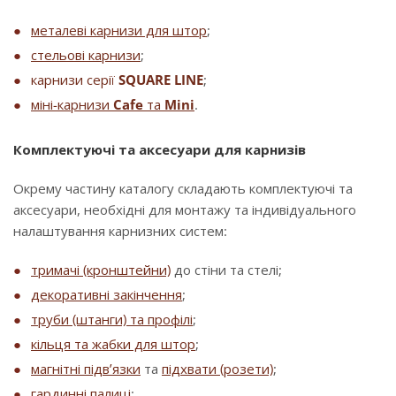
металеві карнизи для штор
;
стельові карнизи
;
карнизи серії
SQUARE LINE
;
міні-карнизи
Cafe
та
Mini
.
Комплектуючі та аксесуари для карнизів
Окрему частину каталогу складають комплектуючі та
аксесуари, необхідні для монтажу та індивідуального
налаштування карнизних систем:
тримачі (кронштейни)
до стіни та стелі;
декоративні закінчення
;
труби (штанги) та профілі
;
кільця та жабки для штор
;
магнітні підв’язки
та
підхвати (розети)
;
гардинні палиці
;