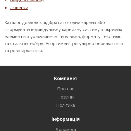
люверси
.
Каталог дозволяє підібрати готовий карниз або
сформувати індивідуальну карнизну систему з окремих
елементів з урахуванням типу вікна, формату текстилю
та стилю інтер’єру. Асортимент регулярно оновлюється
та розширюється.
Компанія
Про нас
Новини
Політика
Інформація
Допомога