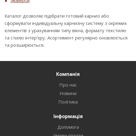
люверси
.
Каталог дозволяє підібрати готовий карниз або
сформувати індивідуальну карнизну систему з окремих
елементів з урахуванням типу вікна, формату текстилю
та стилю інтер’єру. Асортимент регулярно оновлюється
та розширюється.
Компанія
Про нас
Новини
Політика
Інформація
Допомога
Умови оплати