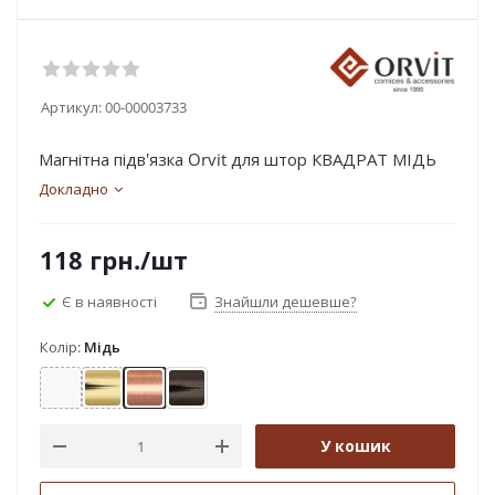
Артикул:
00-00003733
Магнітна підв'язка Orvit для штор КВАДРАТ МІДЬ
Докладно
118
грн.
/шт
Є в наявності
Знайшли дешевше?
Колір:
Мідь
Арктіс
Золото
Мідь
Онікс
У кошик