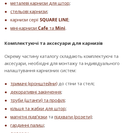
металеві карнизи для штор
;
стельові карнизи
;
карнизи серії
SQUARE LINE
;
міні-карнизи
Cafe
та
Mini
.
Комплектуючі та аксесуари для карнизів
Окрему частину каталогу складають комплектуючі та
аксесуари, необхідні для монтажу та індивідуального
налаштування карнизних систем:
тримачі (кронштейни)
до стіни та стелі;
декоративні закінчення
;
труби (штанги) та профілі
;
кільця та жабки для штор
;
магнітні підв’язки
та
підхвати (розети)
;
гардинні палиці
;