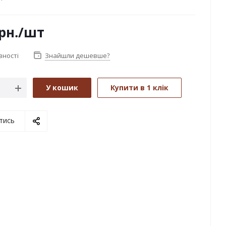
рн.
/шт
вності
Знайшли дешевше?
У кошик
Купити в 1 клік
тись