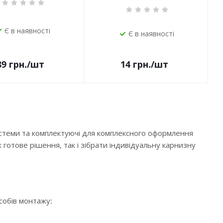
Є в наявності
Є в наявності
14
грн.
/шт
89
грн.
/шт
истеми та комплектуючі для комплексного оформлення
 готове рішення, так і зібрати індивідуальну карнизну
особів монтажу: