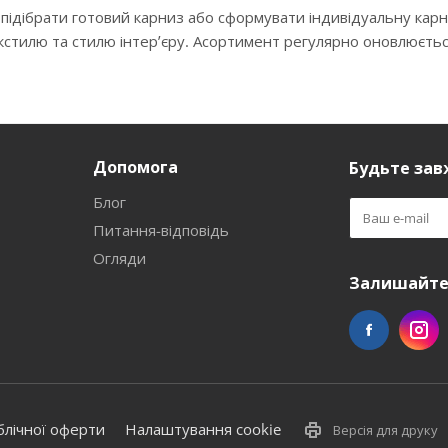
 підібрати готовий карниз або сформувати індивідуальну кар
екстилю та стилю інтер’єру. Асортимент регулярно оновлюєть
Допомога
Будьте завж
Блог
Питання-відповідь
Огляди
Залишайтес
блічної оферти
Налаштування cookie
Версія для друку