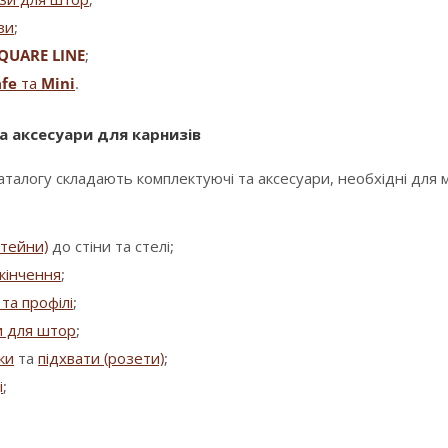
зи
;
QUARE LINE
;
fe
та
Mini
.
а аксесуари для карнизів
аталогу складають комплектуючі та аксесуари, необхідні для
штейни)
до стіни та стелі;
кінчення
;
та профілі
;
и для штор
;
зки
та
підхвати (розети)
;
і
;