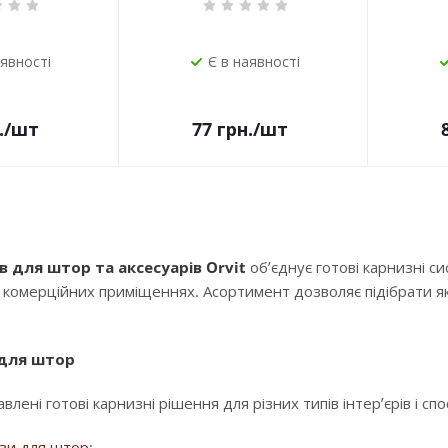
аявності
Є в наявності
.
/шт
77
грн.
/шт
в для штор та аксесуарів Orvit
об’єднує готові карнизні с
і комерційних приміщеннях. Асортимент дозволяє підібрати як
 для штор
влені готові карнизні рішення для різних типів інтер’єрів і сп
изи для штор
;