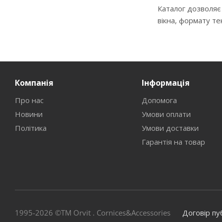
Каталог дозволяє
вікна, формату т
Компанія
Інформація
Про нас
Допомога
Новини
Умови оплати
Політика
Умови доставки
Гарантія на товар
1995-2026 ©TM Orvit . Cornices&Accessories
Договір пу