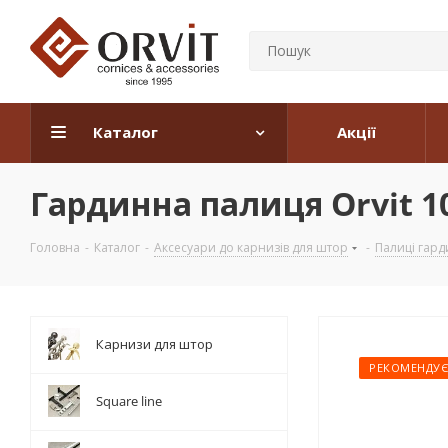
Каталог
Акції
Гардинна палиця Orvit 10
Головна
-
Каталог
-
Аксесуари до карнизів для штор
-
Палиці гард
Карнизи для штор
РЕКОМЕНДУ
Square line