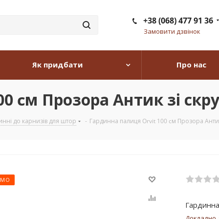
+38 (068) 477 91 36
Замовити дзвінок
Як придбати
Про нас
0 cм Прозора Антик зі скру
инні до карнизів для штор
-
Гардинна палиця Orvit 100 cм Прозора Антик
ЄМО
Гардинна 
Докладно