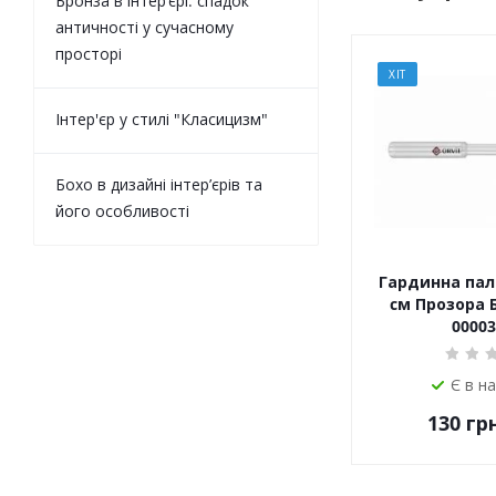
Бронза в інтер’єрі: спадок
античності у сучасному
просторі
ХІТ
Інтер'єр у стилі "Класицизм"
Бохо в дизайні інтер’єрів та
його особливості
Гардинна пали
cм Прозора Бі
00003
Є в н
130
грн