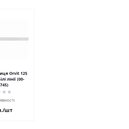
ця Orvit 125
лі лінії (00-
745)
аявності
.
/шт