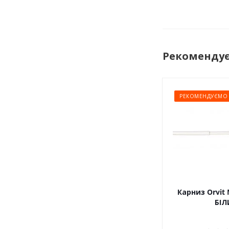
Рекоменду
РЕКОМЕНДУЄМО
Карниз Orvit 
БІЛ