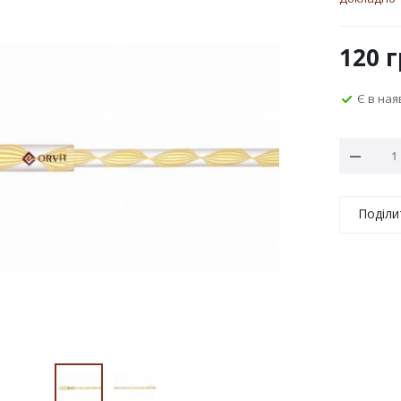
120
г
Є в ная
Поділи