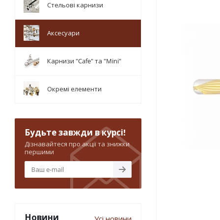
Стельові карнизи
Аксесуари
Карнизи "Cafe" та "Mini"
Окремі елементи
Будьте завжди в курсі!
Дізнавайтеся про акції та знижки
першими
Новини
Усі новини