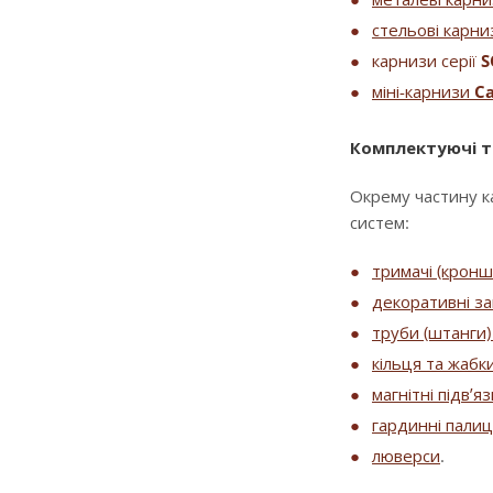
стельові карни
карнизи серії
S
міні-карнизи
Ca
Комплектуючі т
Окрему частину к
систем:
тримачі (крон
декоративні за
труби (штанги) 
кільця та жабк
магнітні підв’я
гардинні палиц
люверси
.