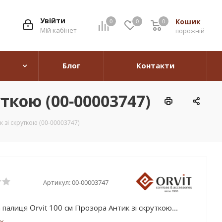
Увійти
Кошик
0
0
0
0
Мій кабінет
порожній
Блог
Контакти
ткою (00-00003747)
 зі скруткою (00-00003747)
Артикул:
00-00003747
палиця Orvit 100 cм Прозора Антик зі скруткою...