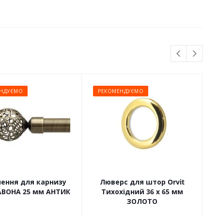
НДУЄМО
РЕКОМЕНДУЄМО
чення для карнизу
Люверс для штор Orvit
САВОНА 25 мм АНТИК
Тихохідний 36 х 65 мм
ЗОЛОТО