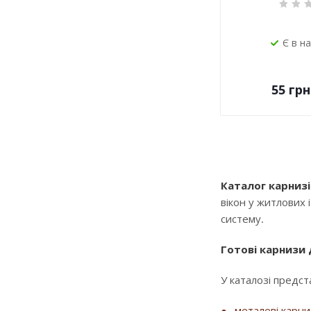
Є в н
55
грн
Каталог карнизі
вікон у житлових 
систему.
Готові карнизи
У каталозі предста
металеві карн