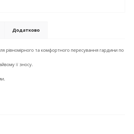
Додатково
для рівномірного та комфортного пересування гардини по
йвому її зносу.
ми.