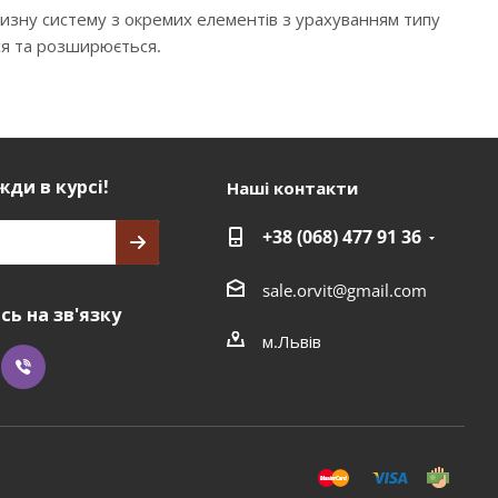
низну систему з окремих елементів з урахуванням типу
ся та розширюється.
ди в курсі!
Наші контакти
+38 (068) 477 91 36
sale.orvit@gmail.com
ь на зв'язку
м.Львів