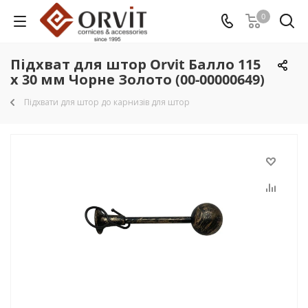
0
Підхват для штор Orvit Балло 115
х 30 мм Чорне Золото (00-00000649)
Підхвати для штор до карнизів для штор