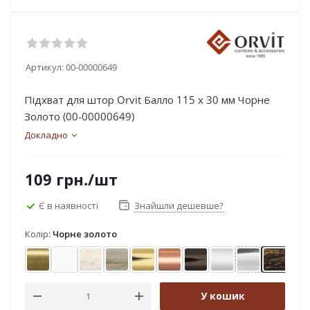
Артикул:
00-00000649
Підхват для штор Orvit Балло 115 х 30 мм Чорне
Золото (00-00000649)
Докладно
109
грн.
/шт
Є в наявності
Знайшли дешевше?
Колір:
Чорне золото
Антик
Арктіс
Біле золото
Біле золото (матове)
Золото
Мідь
Онікс
Сатин
Хром
Чорне 
Ч
У кошик