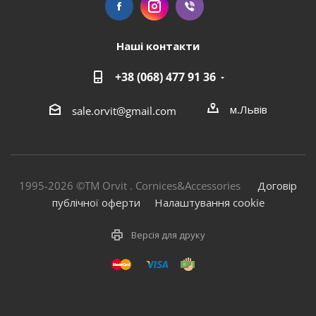
Наші контакти
+38 (068) 477 91 36
м.Львів
sale.orvit@gmail.com
1995-2026 ©TM Orvit . Cornices&Accessories
Договір
публічної оферти
Налаштування cookie
Версія для друку