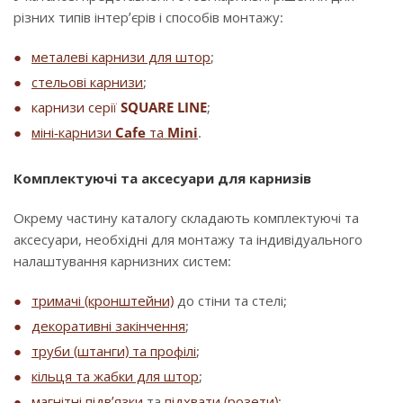
різних типів інтер’єрів і способів монтажу:
металеві карнизи для штор
;
стельові карнизи
;
карнизи серії
SQUARE LINE
;
міні-карнизи
Cafe
та
Mini
.
Комплектуючі та аксесуари для карнизів
Окрему частину каталогу складають комплектуючі та
аксесуари, необхідні для монтажу та індивідуального
налаштування карнизних систем:
тримачі (кронштейни)
до стіни та стелі;
декоративні закінчення
;
труби (штанги) та профілі
;
кільця та жабки для штор
;
магнітні підв’язки
та
підхвати (розети)
;