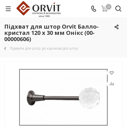
0
Підхват для штор Orvit Балло-
кристал 120 х 30 мм Онікс (00-
00000606)
Підхвати для штор до карнизів для штор