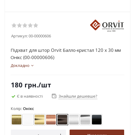
Артикул:
00-00000606
Підхват для штор Orvit Балло-кристал 120 х 30 мм
Онікс (00-00000606)
Докладно
180
грн.
/шт
Є в наявності
Знайшли дешевше?
Колір:
Онікс
Антик
Арктіс
Золото
Мідь
Онікс
Сатин
Хром
Чорний оксамит