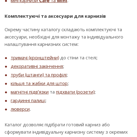
міні-карнизи
Cafe
та
Mini
.
Комплектуючі та аксесуари для карнизів
Окрему частину каталогу складають комплектуючі та
аксесуари, необхідні для монтажу та індивідуального
налаштування карнизних систем:
тримачі (кронштейни)
до стіни та стелі;
декоративні закінчення
;
труби (штанги) та профілі
;
кільця та жабки для штор
;
магнітні підв’язки
та
підхвати (розети)
;
гардинні палиці
;
люверси
.
Каталог дозволяє підібрати готовий карниз або
сформувати індивідуальну карнизну систему з окремих