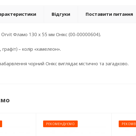
арактеристики
Відгуки
Поставити питання
Orvit Фламо 130 х 55 мм Онікс (00-00000604).
, графіт) – колір «хамелеон».
забарвлення чорний Онікс виглядає містично та загадково.
ємо
РЕКОМЕНДУЄМО
РЕКОМЕ