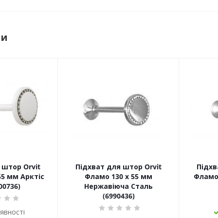
ри
 штор Orvit
Підхват для штор Orvit
Підхв
55 мм Арктіс
Фламо 130 х 55 мм
Фламо 
00736)
Нержавіюча Сталь
(6990436)
аявності