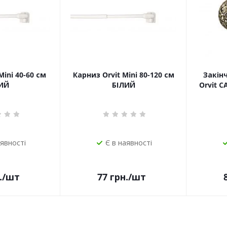
Mini 40-60 см
Карниз Orvit Mini 80-120 см
Закін
ИЙ
БІЛИЙ
Orvit 
аявності
Є в наявності
.
/шт
77
грн.
/шт