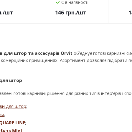
Є в наявності
.
/шт
146
грн.
/шт
1
в для штор та аксесуарів Orvit
об’єднує готові карнизні с
і комерційних приміщеннях. Асортимент дозволяє підібрати як
 для штор
влені готові карнизні рішення для різних типів інтер’єрів і сп
изи для штор
;
зи
;
QUARE LINE
;
fe
та
Mini
.