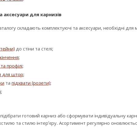
а аксесуари для карнизів
аталогу складають комплектуючі та аксесуари, необхідні для
штейни)
до стіни та стелі;
кінчення
;
та профілі
;
и для штор
;
зки
та
підхвати (розети)
;
і
;
 підібрати готовий карниз або сформувати індивідуальну кар
екстилю та стилю інтер’єру. Асортимент регулярно оновлюєть