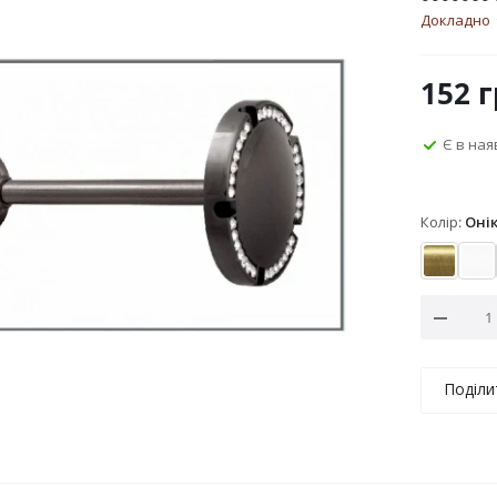
Докладно
152
г
Є в ная
Колір:
Оні
Антик
Ар
Поділи