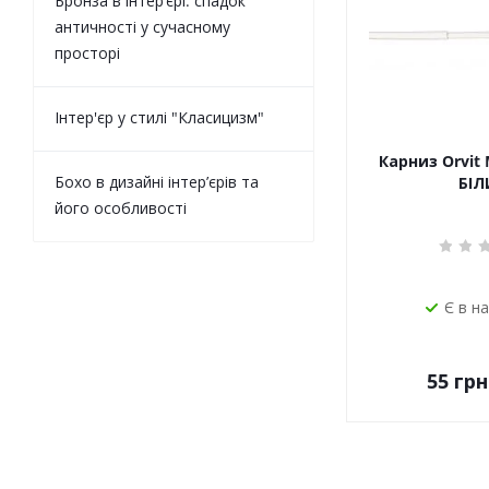
Бронза в інтер’єрі: спадок
античності у сучасному
просторі
Інтер'єр у стилі "Класицизм"
Карниз Orvit 
Бохо в дизайні інтер’єрів та
БІЛ
його особливості
Є в н
55
грн