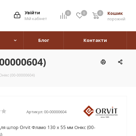
Увійти
Кошик
0
0
0
0
Мій кабінет
порожній
Блог
Контакти
00000604)
Онікс (00-00000604)
Артикул:
00-00000604
ля штор Orvit Фламо 130 х 55 мм Онікс (00-
)