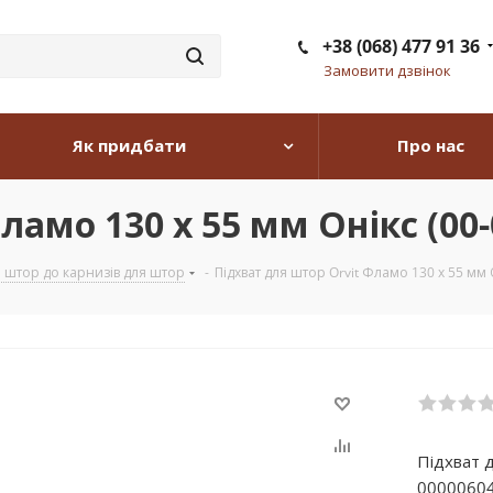
+38 (068) 477 91 36
Замовити дзвінок
Як придбати
Про нас
ламо 130 х 55 мм Онікс (00-
я штор до карнизів для штор
-
Підхват для штор Orvit Фламо 130 х 55 мм 
Підхват д
00000604