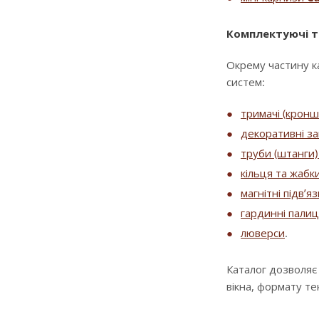
Комплектуючі т
Окрему частину к
систем:
тримачі (крон
декоративні за
труби (штанги) 
кільця та жабк
магнітні підв’я
гардинні палиц
люверси
.
Каталог дозволяє
вікна, формату т