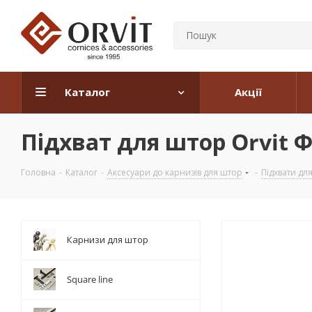
Каталог
Акції
Підхват для штор Orvit Ф
Головна
-
Каталог
-
Аксесуари до карнизів для штор
-
Підхвати дл
Карнизи для штор
Square line