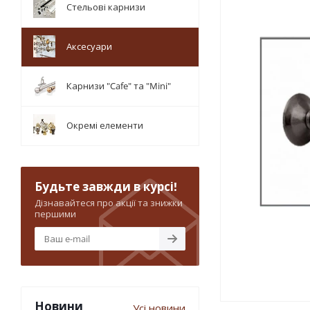
Стельові карнизи
Аксесуари
Карнизи "Cafe" та "Mini"
Окремі елементи
Будьте завжди в курсі!
Дізнавайтеся про акції та знижки
першими
Новини
Усі новини