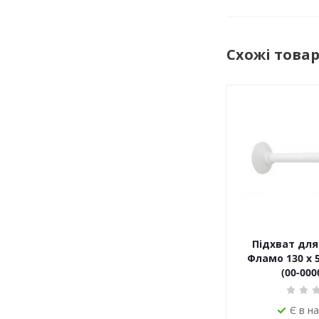
Схожі това
Підхват для
Фламо 130 х 
(00-000
Є в н