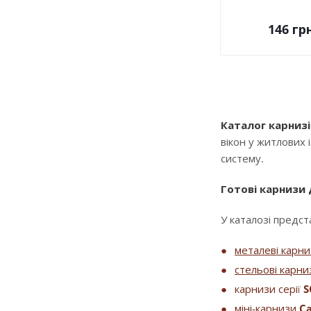
146
грн
Каталог карнизі
вікон у житлових 
систему.
Готові карнизи
У каталозі предста
металеві карн
стельові карни
карнизи серії
S
міні-карнизи
Ca