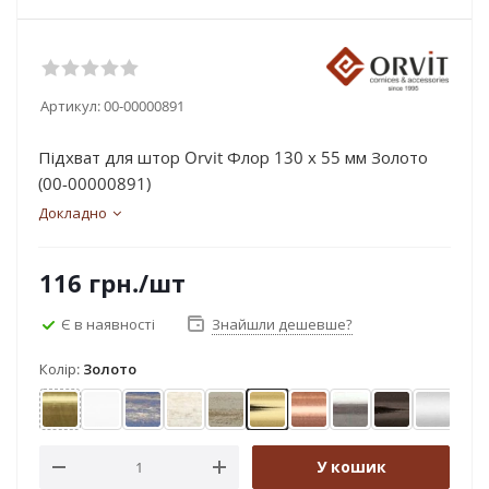
Артикул:
00-00000891
Підхват для штор Orvit Флор 130 х 55 мм Золото
(00-00000891)
Докладно
116
грн.
/шт
Є в наявності
Знайшли дешевше?
Колір:
Золото
Антик
Арктіс
Блакить золота
Біле золото
Біле золото (матове)
Золото
Мідь
Нержавіюча стал
Онікс
Сатин
Х
У кошик