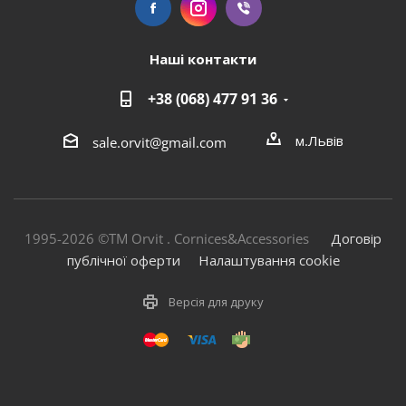
Наші контакти
+38 (068) 477 91 36
м.Львів
sale.orvit@gmail.com
1995-2026 ©TM Orvit . Cornices&Accessories
Договір
публічної оферти
Налаштування cookie
Версія для друку