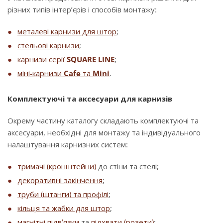
різних типів інтер’єрів і способів монтажу:
металеві карнизи для штор
;
стельові карнизи
;
карнизи серії
SQUARE LINE
;
міні-карнизи
Cafe
та
Mini
.
Комплектуючі та аксесуари для карнизів
Окрему частину каталогу складають комплектуючі та
аксесуари, необхідні для монтажу та індивідуального
налаштування карнизних систем:
тримачі (кронштейни)
до стіни та стелі;
декоративні закінчення
;
труби (штанги) та профілі
;
кільця та жабки для штор
;
магнітні підв’язки
та
підхвати (розети)
;