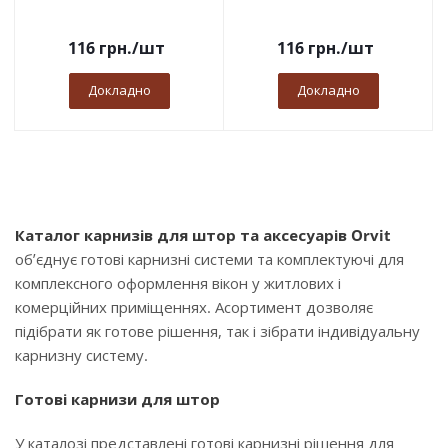
116
грн.
/шт
116
грн.
/шт
Докладно
Докладно
Каталог карнизів для штор та аксесуарів Orvit
об’єднує готові карнизні системи та комплектуючі для
комплексного оформлення вікон у житлових і
комерційних приміщеннях. Асортимент дозволяє
підібрати як готове рішення, так і зібрати індивідуальну
карнизну систему.
Готові карнизи для штор
У каталозі представлені готові карнизні рішення для