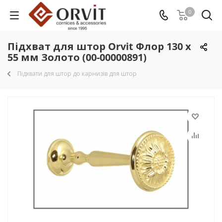
0
Підхват для штор Orvit Флор 130 х
55 мм Золото (00-00000891)
Підхвати для штор до карнизів для штор