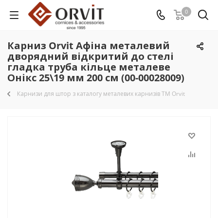
0
Карниз Orvit Афіна металевий
дворядний відкритий до стелі
гладка труба кільце металеве
Онікс 25\19 мм 200 см (00-00028009)
Карнизи для штор з каталогу металевих карнизів TM Orvit