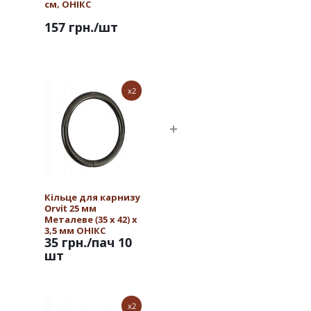
см, ОНІКС
157 грн.
/шт
x2
Кільце для карнизу
Orvit 25 мм
Металеве (35 х 42) х
3,5 мм ОНІКС
35 грн.
/пач 10
шт
x2