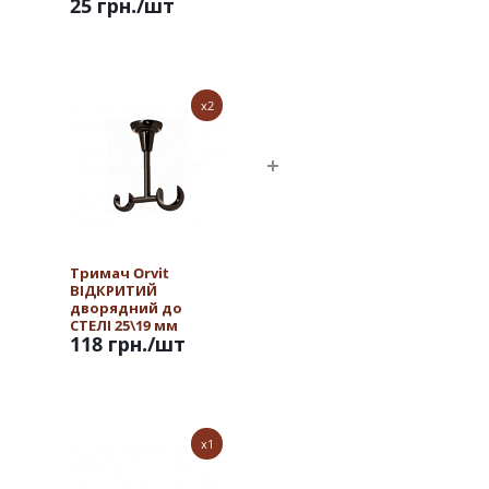
25 грн.
/шт
x2
Тримач Orvit
ВІДКРИТИЙ
дворядний до
СТЕЛІ 25\19 мм
118 грн.
/шт
ОНІКС
x1