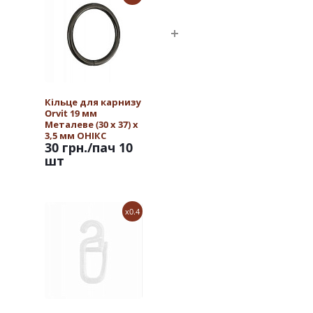
Кільце для карнизу
Orvit 19 мм
Металеве (30 х 37) х
3,5 мм ОНІКС
30 грн.
/пач 10
шт
x0.4