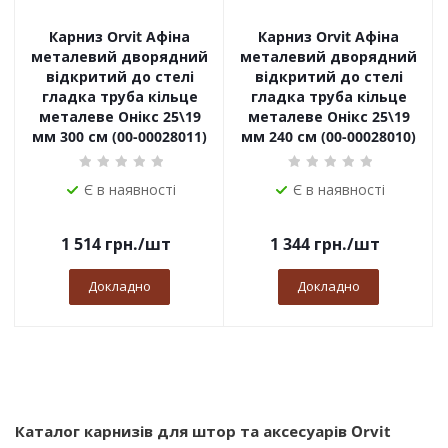
Карниз Orvit Афіна
Карниз Orvit Афіна
металевий дворядний
металевий дворядний
відкритий до стелі
відкритий до стелі
гладка труба кільце
гладка труба кільце
металеве Онікс 25\19
металеве Онікс 25\19
мм 300 см (00-00028011)
мм 240 см (00-00028010)
Є в наявності
Є в наявності
1 514
грн.
/шт
1 344
грн.
/шт
Докладно
Докладно
Каталог карнизів для штор та аксесуарів Orvit