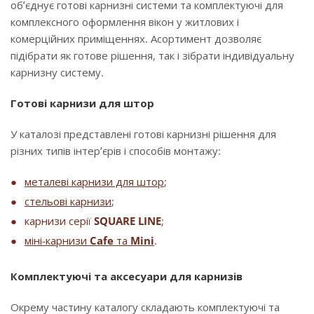
об’єднує готові карнизні системи та комплектуючі для
комплексного оформлення вікон у житлових і
комерційних приміщеннях. Асортимент дозволяє
підібрати як готове рішення, так і зібрати індивідуальну
карнизну систему.
Готові карнизи для штор
У каталозі представлені готові карнизні рішення для
різних типів інтер’єрів і способів монтажу:
металеві карнизи для штор
;
стельові карнизи
;
карнизи серії
SQUARE LINE
;
міні-карнизи
Cafe
та
Mini
.
Комплектуючі та аксесуари для карнизів
Окрему частину каталогу складають комплектуючі та