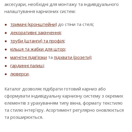
аксесуари, необхідні для монтажу та індивідуального
налаштування карнизних систем:
тримачі (кронштейни)
до стіни та стелі;
декоративні закінчення
;
труби (штанги) та профілі
;
кільця та жабки для штор
;
магнітні підв’язки
та
підхвати (розети)
;
гардинні палиці
;
люверси
.
Каталог дозволяє підібрати готовий карниз або
сформувати індивідуальну карнизну систему з окремих
елементів з урахуванням типу вікна, формату текстилю
та стилю інтер’єру. Асортимент регулярно оновлюється
та розширюється.