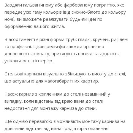
Завдяки гальванічному або фарбованому покриттю, яке
передає усю гаму кольорів (від сніжно-білого до кольору
ночі), ви зможете реалізувати будь-які ідеї по
оформленню вашого житла.
В асортименті є різні форми труб: гладкі, кручені, рифлені
та профільні. Цікаві рельєфи завжди органічно
доповнюють кімнату, притягують погляд та додають
унікальності в інтер'єр.
Стельові карнизи візуально збільшують висоту до стелі,
що актуально для малогабаритних квартир.
Також карниз з кріпленням до стелі незамінний у
випадку, коли відстань від краю вікна до стелі
недостатня для монтажу карниза до стіни.
Ще однією перевагою є можливість монтажу карниза на
довільній відстані від вікна і радіаторів опалення.