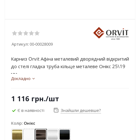
Артикул:
00-00028009
Карниз Orvit Афіна металевий дворядний відкритий
до стелі гладка труба кільце металеве Онікс 25\19
мм...
Докладно
1 116
грн.
/шт
Є в наявності
Знайшли дешевше?
Колір:
Онікс
Антик
Арктіс
Онікс
Сатин
Чорний оксамит