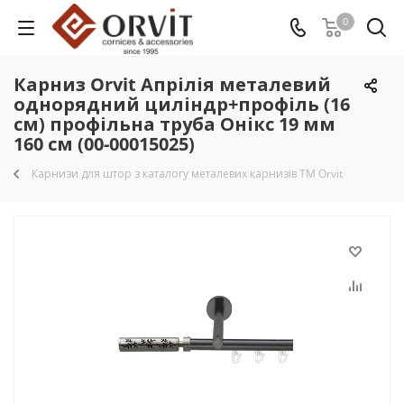
0
Карниз Orvit Апрілія металевий
однорядний циліндр+профіль (16
см) профільна труба Онікс 19 мм
160 см (00-00015025)
Карнизи для штор з каталогу металевих карнизів TM Orvit