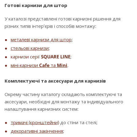
Готові карнизи для штор
У каталозі представлені готові карнизні рішення для
різних типів інтер’єрів і способів монтажу:
металеві карнизи для штор
;
стельові карнизи
;
карнизи серії
SQUARE LINE
;
міні-карнизи
Cafe
та
Mini
.
Комплектуючі та аксесуари для карнизів
Окрему частину каталогу складають комплектуючі та
аксесуари, необхідні для монтажу та індивідуального
налаштування карнизних систем:
тримачі (кронштейни)
до стіни та стелі;
декоративні закінчення
;