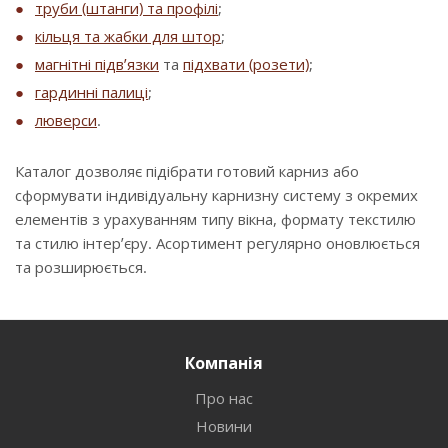
труби (штанги) та профілі
;
кільця та жабки для штор
;
магнітні підв’язки
та
підхвати (розети)
;
гардинні палиці
;
люверси
.
Каталог дозволяє підібрати готовий карниз або
сформувати індивідуальну карнизну систему з окремих
елементів з урахуванням типу вікна, формату текстилю
та стилю інтер’єру. Асортимент регулярно оновлюється
та розширюється.
Компанія
Про нас
Новини