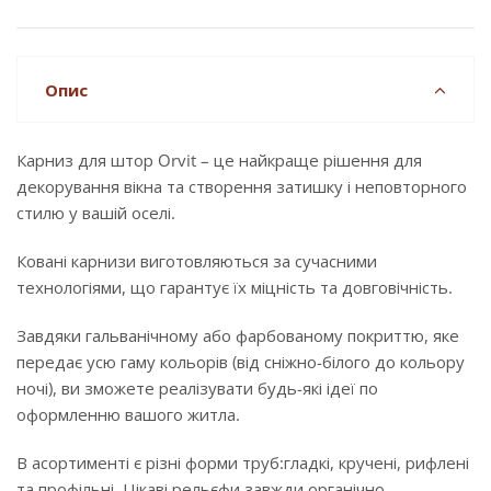
Опис
Карниз для штор Orvit – це найкраще рішення для
декорування вікна та створення затишку і неповторного
стилю у вашій оселі.
Ковані карнизи виготовляються за сучасними
технологіями, що гарантує їх міцність та довговічність.
Завдяки гальванічному або фарбованому покриттю, яке
передає усю гаму кольорів (від сніжно-білого до кольору
ночі), ви зможете реалізувати будь-які ідеї по
оформленню вашого житла.
В асортименті є різні форми труб:гладкі, кручені, рифлені
та профільні. Цікаві рельєфи завжди органічно