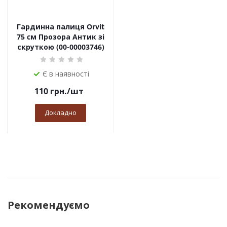
Гардинна палиця Orvit
75 cм Прозора Антик зі
скруткою (00-00003746)
Є в наявності
110
грн.
/шт
Докладно
Рекомендуємо