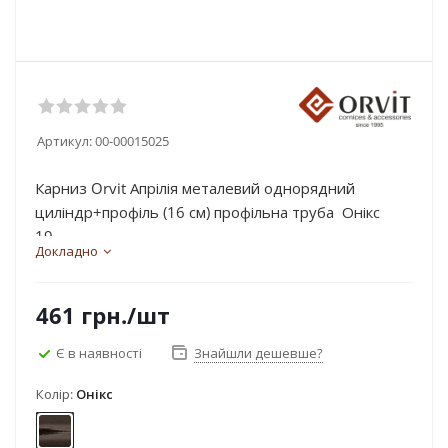
Артикул:
00-00015025
Карниз Orvit Апрілія металевий однорядний
циліндр+профіль (16 см) профільна труба Онікс
19...
Докладно
461
грн.
/шт
Є в наявності
Знайшли дешевше?
Колір:
Онікс
Онікс