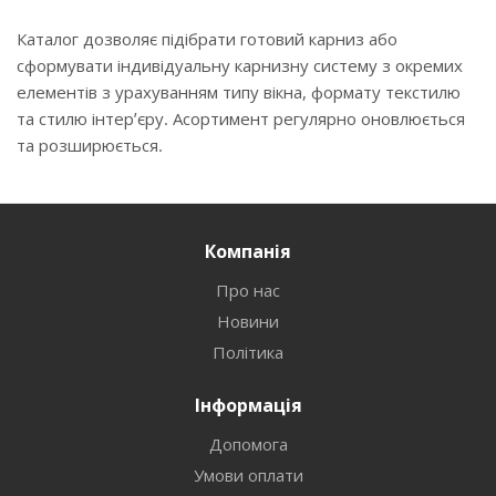
Каталог дозволяє підібрати готовий карниз або
сформувати індивідуальну карнизну систему з окремих
елементів з урахуванням типу вікна, формату текстилю
та стилю інтер’єру. Асортимент регулярно оновлюється
та розширюється.
Компанія
Про нас
Новини
Політика
Інформація
Допомога
Умови оплати