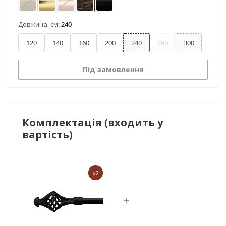
Антик
Золото
Мідь
Чорне золото
Чорний оксамит
Довжина, см:
240
120
140
160
200
240
280
300
Під замовлення
Комплектація (входить у
вартість)
x2