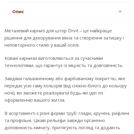
Опис
Металевий карниз для штор Orvit – це найкраще
рішення для декорування вікна та створення затишку і
неповторного стилю у вашій оселі.
Ковані карнизи виготовляються за сучасними
технологіями, що гарантує їх міцність та довговічність.
Завдяки гальванічному або фарбованому покриттю, яке
передає усю гаму кольорів (від сніжно-білого до кольору
ночі), ви зможете реалізувати будь-які ідеї по
оформленню вашого житла.
В асортименті є різні форми труб: гладкі, кручені, рифлені
та профільні. Цікаві рельєфи завжди органічно
доповнюють кімнату, притягують погляд та додають