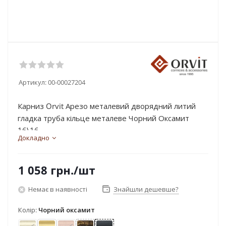
Артикул:
00-00027204
Карниз Orvit Арезо металевий дворядний литий
гладка труба кільце металеве Чорний Оксамит
16\16...
Докладно
1 058
грн.
/шт
Немає в наявності
Знайшли дешевше?
Колір:
Чорний оксамит