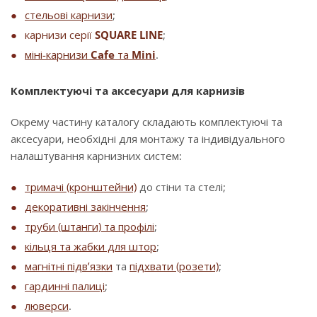
стельові карнизи
;
карнизи серії
SQUARE LINE
;
міні-карнизи
Cafe
та
Mini
.
Комплектуючі та аксесуари для карнизів
Окрему частину каталогу складають комплектуючі та
аксесуари, необхідні для монтажу та індивідуального
налаштування карнизних систем:
тримачі (кронштейни)
до стіни та стелі;
декоративні закінчення
;
труби (штанги) та профілі
;
кільця та жабки для штор
;
магнітні підв’язки
та
підхвати (розети)
;
гардинні палиці
;
люверси
.