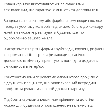
Ковані карнизи виготовляються за сучасними
технологіями, що гарантує їх міцність та довговічність.
Завдяки гальванічному або фарбованому покриттю, яке
передає усю гаму кольорів (від сніжно-білого до кольору
ночі), ви зможете реалізувати будь-які ідеї по
оформленню вашого житла.
В асортименті є різні форми труб:гладкі, кручені, рифлені
та профільні. Цікаві рельєфи завжди органічно
доповнюють кімнату, притягують погляд та додають
унікальності в інтер'єр.
Конструктивними перевагами алюмінієвого профілю є
відсутність кілець і те, що гачок схований всередині
профілю та рухається по всій довжині карнизу.
Підібрати карнизи з класичним кріпленням до стіни
можна для будь-якого приміщення, незалежно від