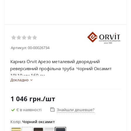
Артикул:
00-00026734
Карниз Orvit Арезо металевий дворядний
реверсивний профільна труба Чорний Оксамит
19\19 мм 160 см...
Докладно
1 046
грн.
/шт
Є в наявності
Знайшли дешевше?
Колір:
Чорний оксамит