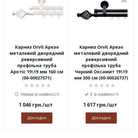
Карниз Orvit Арезо
Карниз Orvit Арезо
металевий дворядний
металевий дворядний
реверсивний
реверсивний
профільна труба
профільна труба
Арктіс 19\19 мм 160 см
Чорний Оксамит 19\19
(00-00027571)
мм 300 см (00-00026737)
Немає в наявності
Є в наявності
1 046
грн.
/шт
1 617
грн.
/шт
Докладно
Докладно