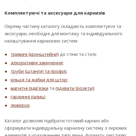
Комплектуючі та аксесуари для карнизів
Окрему частину каталогу складають комплектуючі та
аксесуари, необхідні для монтажу та індивідуального
налаштування карнизних систем:
тримачі (кронштейни)
до стіни та стелі;
декоративні закінчення
;
труби (штанги) та профілі
;
кільця та жабки для штор
;
магнітні підв’язки
та
підхвати (розети)
;
гардинні палиці
;
люверси
.
Каталог дозволяє підібрати готовий карниз або
сформувати індивідуальну карнизну систему з окремих
елементів з урахуванням типу вікна, формату текстилю