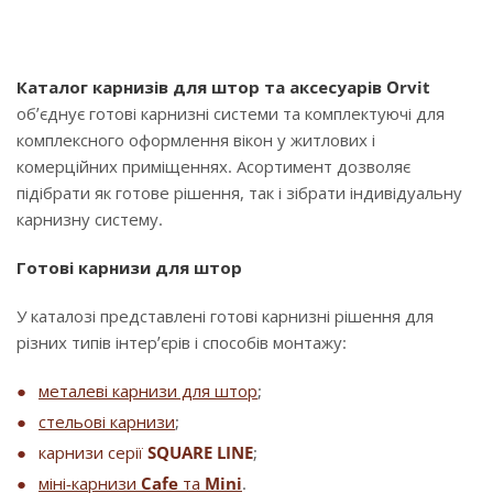
Каталог карнизів для штор та аксесуарів Orvit
об’єднує готові карнизні системи та комплектуючі для
комплексного оформлення вікон у житлових і
комерційних приміщеннях. Асортимент дозволяє
підібрати як готове рішення, так і зібрати індивідуальну
карнизну систему.
Готові карнизи для штор
У каталозі представлені готові карнизні рішення для
різних типів інтер’єрів і способів монтажу:
металеві карнизи для штор
;
стельові карнизи
;
карнизи серії
SQUARE LINE
;
міні-карнизи
Cafe
та
Mini
.