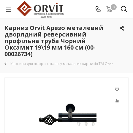
0
Карниз Orvit Арезо металевий
дворядний реверсивний
профільна труба Чорний
Оксамит 19\19 мм 160 см (00-
00026734)
Карнизи для штор з каталогу металевих карнизів TM Orvit