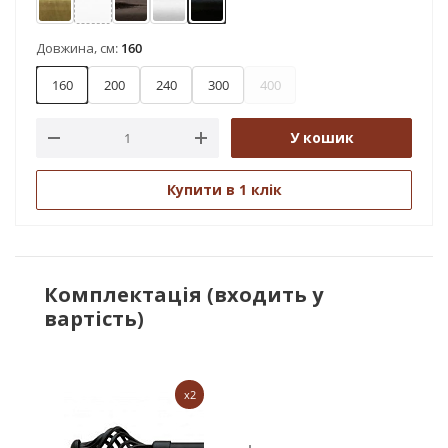
Антик
Арктіс
Онікс
Сатин
Чорний оксамит
Довжина, см:
160
160
200
240
300
400
У кошик
Купити в 1 клік
Комплектація (входить у
вартість)
x2