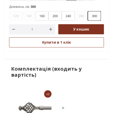
Довжина, см:
300
120
140
160
200
240
280
300
У кошик
Купити в 1 клік
Комплектація (входить у
вартість)
x2