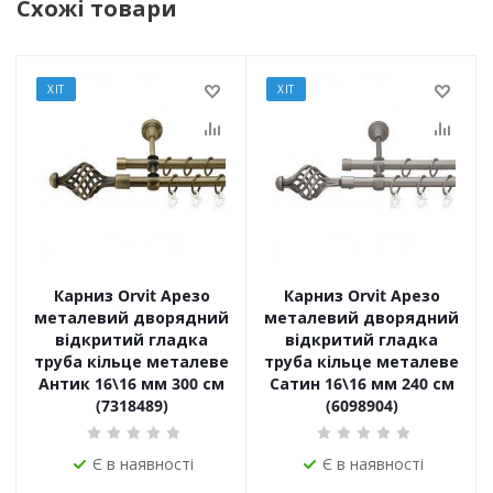
Схожі товари
ХІТ
ХІТ
Карниз Orvit Арезо
Карниз Orvit Арезо
металевий дворядний
металевий дворядний
відкритий гладка
відкритий гладка
труба кільце металеве
труба кільце металеве
Антик 16\16 мм 300 см
Сатин 16\16 мм 240 см
(7318489)
(6098904)
Є в наявності
Є в наявності