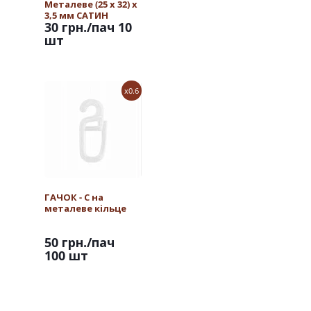
Металеве (25 х 32) х
3,5 мм САТИН
30 грн.
/пач 10
шт
x0.6
ГАЧОК - С на
металеве кільце
50 грн.
/пач
100 шт