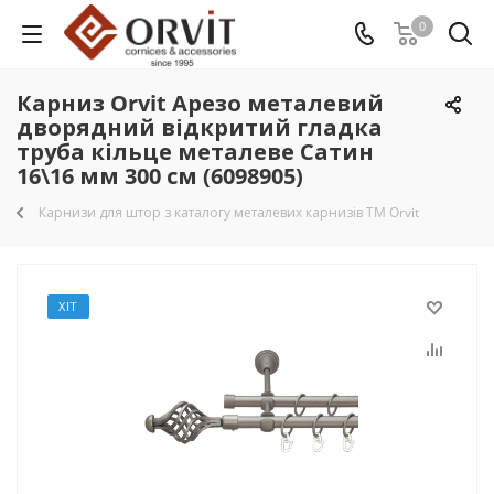
0
Карниз Orvit Арезо металевий
дворядний відкритий гладка
труба кільце металеве Сатин
16\16 мм 300 см (6098905)
Карнизи для штор з каталогу металевих карнизів TM Orvit
ХІТ