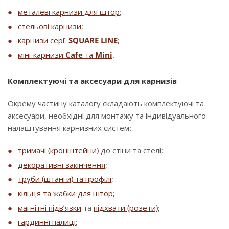
металеві карнизи для штор
;
стельові карнизи
;
карнизи серії
SQUARE LINE
;
міні-карнизи
Cafe
та
Mini
.
Комплектуючі та аксесуари для карнизів
Окрему частину каталогу складають комплектуючі та
аксесуари, необхідні для монтажу та індивідуального
налаштування карнизних систем:
тримачі (кронштейни)
до стіни та стелі;
декоративні закінчення
;
труби (штанги) та профілі
;
кільця та жабки для штор
;
магнітні підв’язки
та
підхвати (розети)
;
гардинні палиці
;