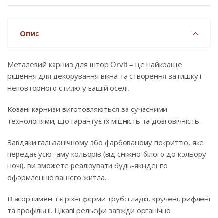
Опис
Металевий карниз для штор Orvit – це найкраще
рішення для декорування вікна та створення затишку і
неповторного стилю у вашій оселі.
Ковані карнизи виготовляються за сучасними
технологіями, що гарантує їх міцність та довговічність.
Завдяки гальванічному або фарбованому покриттю, яке
передає усю гаму кольорів (від сніжно-білого до кольору
ночі), ви зможете реалізувати будь-які ідеї по
оформленню вашого житла.
В асортименті є різні форми труб: гладкі, кручені, рифлені
та профільні. Цікаві рельєфи завжди органічно