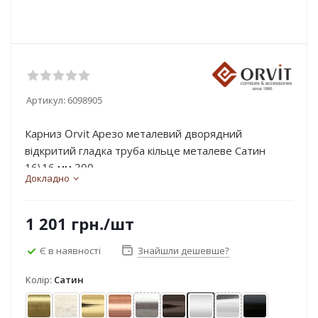
Артикул:
6098905
Карниз Orvit Арезо металевий дворядний
відкритий гладка труба кільце металеве Сатин
16\16 мм 300...
Докладно
1 201
грн.
/шт
Є в наявності
Знайшли дешевше?
Колір:
Сатин
Антик
Біле золото
Золото
Мідь
Нержавіюча сталь
Онікс
Сатин
Хром
Чорний окс