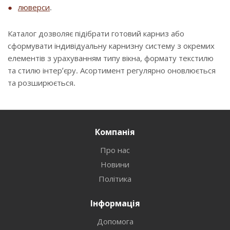
люверси
.
Каталог дозволяє підібрати готовий карниз або
сформувати індивідуальну карнизну систему з окремих
елементів з урахуванням типу вікна, формату текстилю
та стилю інтер’єру. Асортимент регулярно оновлюється
та розширюється.
Компанія
Про нас
Новини
Політика
Інформація
Допомога