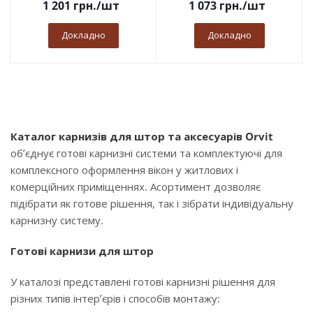
1 201
грн.
/шт
1 073
грн.
/шт
Докладно
Докладно
Каталог карнизів для штор та аксесуарів Orvit
об’єднує готові карнизні системи та комплектуючі для
комплексного оформлення вікон у житлових і
комерційних приміщеннях. Асортимент дозволяє
підібрати як готове рішення, так і зібрати індивідуальну
карнизну систему.
Готові карнизи для штор
У каталозі представлені готові карнизні рішення для
різних типів інтер’єрів і способів монтажу: