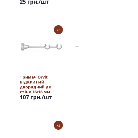
25 грн.
/шт
x3
Тримач Orvit
ВІДКРИТИЙ
дворядний до
стіни 16\16 мм
107 грн.
/шт
САТИН
x2