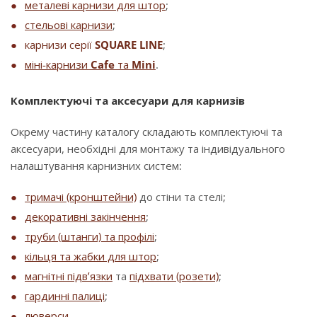
металеві карнизи для штор
;
стельові карнизи
;
карнизи серії
SQUARE LINE
;
міні-карнизи
Cafe
та
Mini
.
Комплектуючі та аксесуари для карнизів
Окрему частину каталогу складають комплектуючі та
аксесуари, необхідні для монтажу та індивідуального
налаштування карнизних систем:
тримачі (кронштейни)
до стіни та стелі;
декоративні закінчення
;
труби (штанги) та профілі
;
кільця та жабки для штор
;
магнітні підв’язки
та
підхвати (розети)
;
гардинні палиці
;
люверси
.