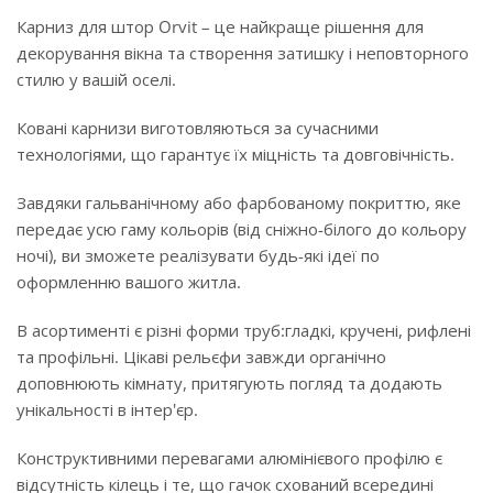
Карниз для штор Orvit – це найкраще рішення для
декорування вікна та створення затишку і неповторного
стилю у вашій оселі.
Ковані карнизи виготовляються за сучасними
технологіями, що гарантує їх міцність та довговічність.
Завдяки гальванічному або фарбованому покриттю, яке
передає усю гаму кольорів (від сніжно-білого до кольору
ночі), ви зможете реалізувати будь-які ідеї по
оформленню вашого житла.
В асортименті є різні форми труб:гладкі, кручені, рифлені
та профільні. Цікаві рельєфи завжди органічно
доповнюють кімнату, притягують погляд та додають
унікальності в інтер'єр.
Конструктивними перевагами алюмінієвого профілю є
відсутність кілець і те, що гачок схований всередині