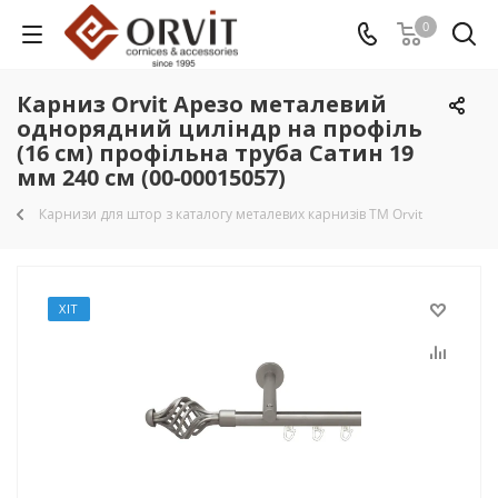
0
Карниз Orvit Арезо металевий
однорядний циліндр на профіль
(16 см) профільна труба Сатин 19
мм 240 см (00-00015057)
Карнизи для штор з каталогу металевих карнизів TM Orvit
ХІТ