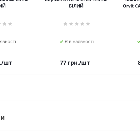
ИЙ
БІЛИЙ
Orvit 
аявності
Є в наявності
.
/шт
77
грн.
/шт
ри