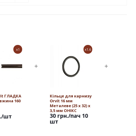
x1
x1.6
vit ГЛАДКА
Кільце для карнизу
овжина 160
Orvit 16 мм
Металеве (25 х 32) х
3,5 мм ОНІКС
30 грн.
/пач 10
.
/шт
шт