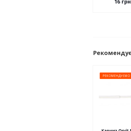
16
грн
Рекоменду
РЕКОМЕНДУЄМО
Карниз Orvit 