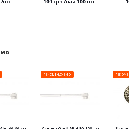
.
/шт
100
грн.
/пач 100 шт
1
ємо
РЕКОМЕНДУЄМО
РЕКОМЕ
Mini 40-60 см
Карниз Orvit Mini 80-120 см
Закін