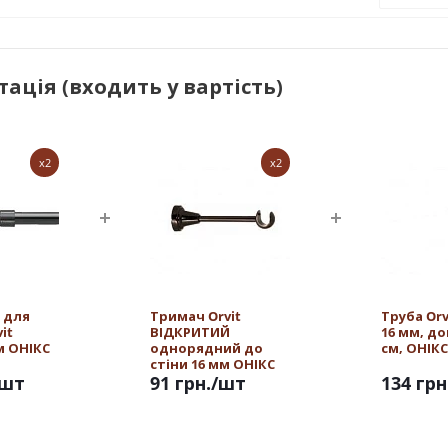
ація (входить у вартість)
x2
x2
 для
Тримач Orvit
Труба Or
it
ВІДКРИТИЙ
16 мм, д
м ОНІКС
однорядний до
см, ОНІКС
стіни 16 мм ОНІКС
/шт
91 грн.
/шт
134 грн