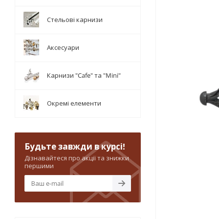
Стельові карнизи
Аксесуари
Карнизи "Cafe" та "Mini"
Окремі елементи
Будьте завжди в курсі!
Дізнавайтеся про акції та знижки
першими