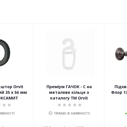
штор Orvit
Преміум ГАЧОК - С на
Підхв
й 35 х 56 мм
металеве кільце з
Флор 13
ОКСАМИТ
каталогу TM Orvit
аявності
Немає в наявності