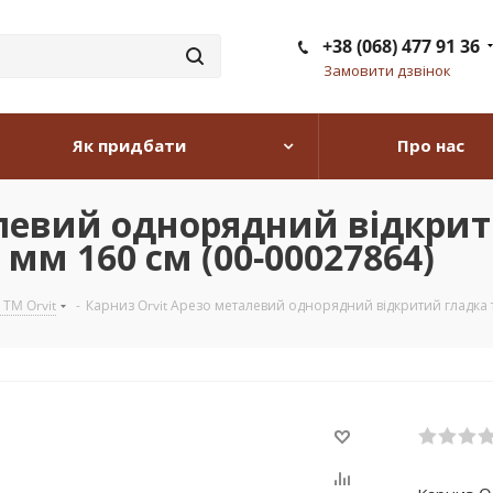
+38 (068) 477 91 36
Замовити дзвінок
Як придбати
Про нас
алевий однорядний відкрит
 мм 160 см (00-00027864)
 TM Orvit
-
Карниз Orvit Арезо металевий однорядний відкритий гладка т