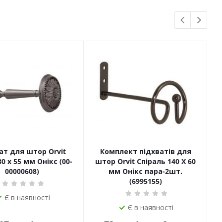
ат для штор Orvit
Комплект підхватів для
0 х 55 мм Онікс (00-
штор Orvit Спіраль 140 Х 60
00000608)
мм Онікс пара-2шт.
(6995155)
Є в наявності
Є в наявності