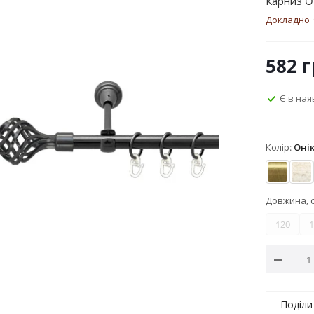
Карниз O
Докладно
582
г
Є в ная
Колір:
Оні
Антик
Бі
Довжина, 
120
1
Поділи