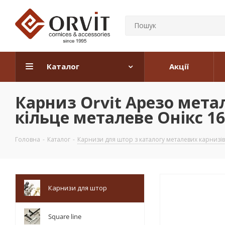
Каталог
Акції
Карниз Orvit Арезо мет
кільце металеве Онікс 16
Головна
-
Каталог
-
Карнизи для штор з каталогу металевих карнизів
Карнизи для штор
Square line