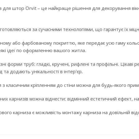
 для штор Orvit – це найкраще рішення для декорування вікн
готовляються за сучасними технологіями, що гарантує їх міцні
ному або фарбованому покриттю, яке передає усю гаму кольорі
-які ідеї по оформленню вашого житла.
ізні форми труб: гладкі, кручені, рифлені та профільні. Цікав
 та додають унікальності в інтер'єр.
 з класичним кріпленням до стіни можна для будь-якого примі
них карнизів можна віднести: відмінний естетичний ефект, над
ого карниза є можливість монтажу карниза на довільній відста