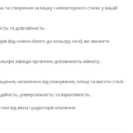
а та створення затишку і неповторного стилю у вашій
сть та довговічність.
в (від сніжно-білого до кольору ночі), ви зможете
і рельєфи завжди органічно доповнюють кімнату,
щення, незалежно від планування, площі та висоти стелі.
ійність, універсальність та варіативність.
ні від вікна і радіаторів опалення.