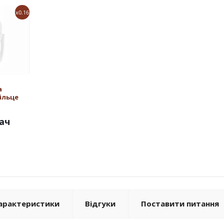
x0.16
а
ільце
ач
арактеристики
Відгуки
Поставити питання