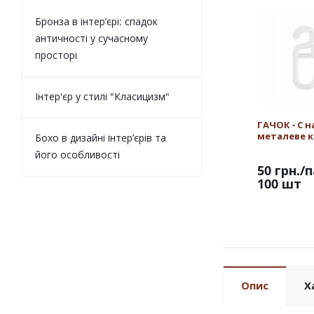
Бронза в інтер’єрі: спадок
античності у сучасному
просторі
Інтер'єр у стилі "Класицизм"
ГАЧОК - С н
металеве к
Бохо в дизайні інтер’єрів та
його особливості
50 грн.
/п
100 шт
Опис
Х