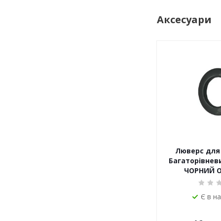
Аксесуари
Люверс для 
Багаторівневи
ЧОРНИЙ 
Є в н