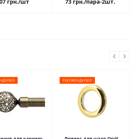
07
грн.
/шт
73
грн.
/пара-2шт.
НДУЄМО
РЕКОМЕНДУЄМО
чення для карнизу
Люверс для штор Orvit