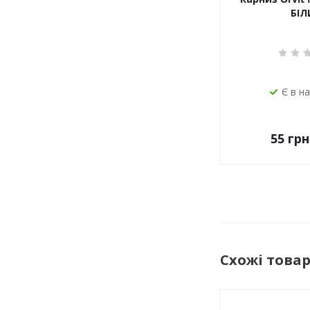
БІЛ
Є в н
55
грн
Схожі това