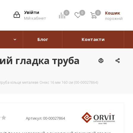
Увійти
Кошик
0
0
0
0
Мій кабінет
порожній
Блог
Контакти
ий гладка труба
руба кільце металеве Онікс 16 мм 160 см (00-00027864)
Артикул:
00-00027864