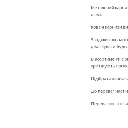
Металевий карниз
оселі.
Ковані карнизи ви
Завдяки гальваніч
реалізувати будь
В асортименті є р
притягують погляд
Підібрати карнизи
До переваг настін
Перевагою стельов