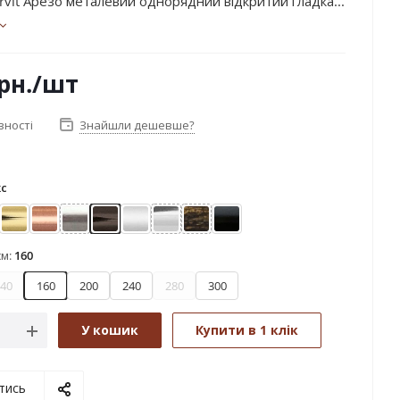
rvit Арезо металевий однорядний відкритий гладка...
рн.
/шт
вності
Знайшли дешевше?
кс
ле золото
Золото
Мідь
Нержавіюча сталь
Онікс
Сатин
Хром
Чорне золото
Чорний оксамит
см:
160
40
160
200
240
280
300
У кошик
Купити в 1 клік
тись