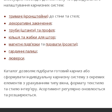
налаштування карнизних систем:
тримачі (кронштейни)
до стіни та стелі;
декоративні закінчення
;
труби (штанги) та профілі
;
кільця та жабки для штор
;
магнітні підв’язки
та
підхвати (розети)
;
гардинні палиці
;
люверси
.
Каталог дозволяє підібрати готовий карниз або
сформувати індивідуальну карнизну систему з окремих
елементів з урахуванням типу вікна, формату текстилю
та стилю інтер’єру. Асортимент регулярно оновлюється
та розширюється.