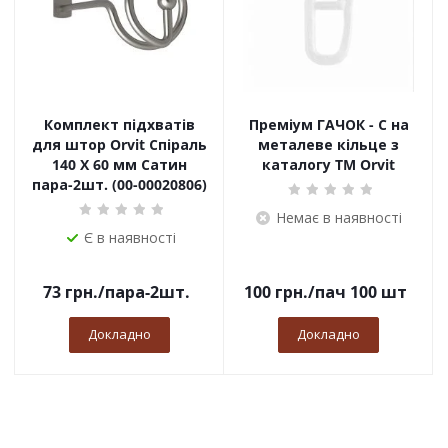
Комплект підхватів
Преміум ГАЧОК - С на
для штор Orvit Спіраль
металеве кільце з
140 Х 60 мм Сатин
каталогу TM Orvit
пара-2шт. (00-00020806)
Немає в наявності
Є в наявності
73
грн.
/пара-2шт.
100
грн.
/пач 100 шт
Докладно
Докладно