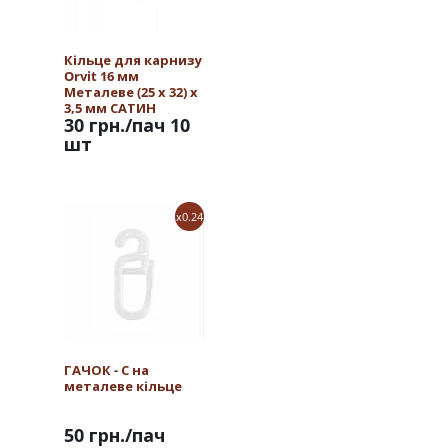
Кільце для карнизу
Orvit 16 мм
Металеве (25 х 32) х
3,5 мм САТИН
30 грн.
/пач 10
шт
x0.24
ГАЧОК - С на
металеве кільце
50 грн.
/пач