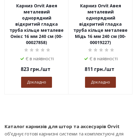
Карниз Orvit Авея
Карниз Orvit Авея
металевий
металевий
однорядний
однорядний
відкритий гладка
відкритий гладка
труба кільце металеве
труба кільце металеве
Онікс 16 мм 240 см (00-
Мідь 16 мм 240 см (00-
00027858)
00019227)
Є в наявності
Є в наявності
823
грн.
/шт
811
грн.
/шт
Докладно
Докладно
Каталог карнизів для штор та аксесуарів Orvit
об’єднує готові карнизні системи та комплектуючі для