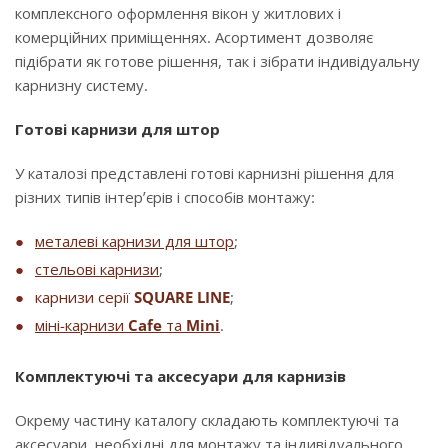
комплексного оформлення вікон у житлових і
комерційних приміщеннях. Асортимент дозволяє
підібрати як готове рішення, так і зібрати індивідуальну
карнизну систему.
Готові карнизи для штор
У каталозі представлені готові карнизні рішення для
різних типів інтер’єрів і способів монтажу:
металеві карнизи для штор
;
стельові карнизи
;
карнизи серії
SQUARE LINE
;
міні-карнизи
Cafe
та
Mini
.
Комплектуючі та аксесуари для карнизів
Окрему частину каталогу складають комплектуючі та
аксесуари, необхідні для монтажу та індивідуального