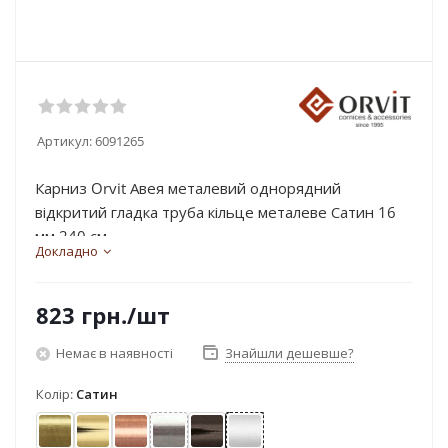
Артикул:
6091265
Карниз Orvit Авея металевий однорядний
відкритий гладка труба кільце металеве Сатин 16
мм 240 см...
Докладно
823
грн.
/шт
Немає в наявності
Знайшли дешевше?
Колір:
Сатин
Антик
Золото
Мідь
Нержавіюча сталь
Онікс
Сатин