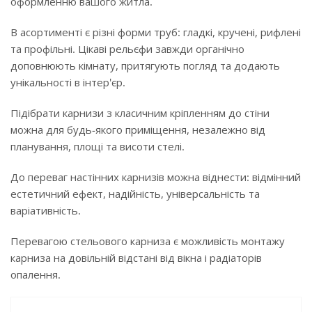
оформленню вашого житла.
В асортименті є різні форми труб: гладкі, кручені, рифлені
та профільні. Цікаві рельєфи завжди органічно
доповнюють кімнату, притягують погляд та додають
унікальності в інтер'єр.
Підібрати карнизи з класичним кріпленням до стіни
можна для будь-якого приміщення, незалежно від
планування, площі та висоти стелі.
До переваг настінних карнизів можна віднести: відмінний
естетичний ефект, надійність, універсальність та
варіативність.
Перевагою стельового карниза є можливість монтажу
карниза на довільній відстані від вікна і радіаторів
опалення.