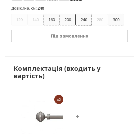
Довжина, см:
240
120
140
160
200
240
280
300
Під замовлення
Комплектація (входить у
вартість)
x2