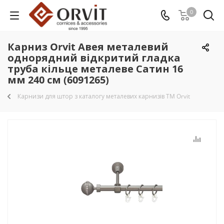
0
Карниз Orvit Авея металевий
однорядний відкритий гладка
труба кільце металеве Сатин 16
мм 240 см (6091265)
Карнизи для штор з каталогу металевих карнизів TM Orvit