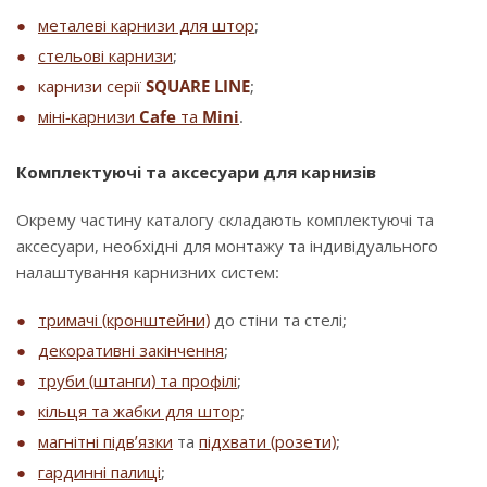
металеві карнизи для штор
;
стельові карнизи
;
карнизи серії
SQUARE LINE
;
міні-карнизи
Cafe
та
Mini
.
Комплектуючі та аксесуари для карнизів
Окрему частину каталогу складають комплектуючі та
аксесуари, необхідні для монтажу та індивідуального
налаштування карнизних систем:
тримачі (кронштейни)
до стіни та стелі;
декоративні закінчення
;
труби (штанги) та профілі
;
кільця та жабки для штор
;
магнітні підв’язки
та
підхвати (розети)
;
гардинні палиці
;