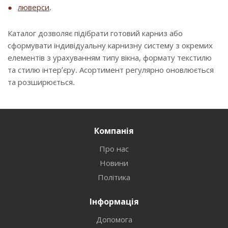
люверси
.
Каталог дозволяє підібрати готовий карниз або
сформувати індивідуальну карнизну систему з окремих
елементів з урахуванням типу вікна, формату текстилю
та стилю інтер’єру. Асортимент регулярно оновлюється
та розширюється.
Компанія
Про нас
Новини
Політика
Інформація
Допомога