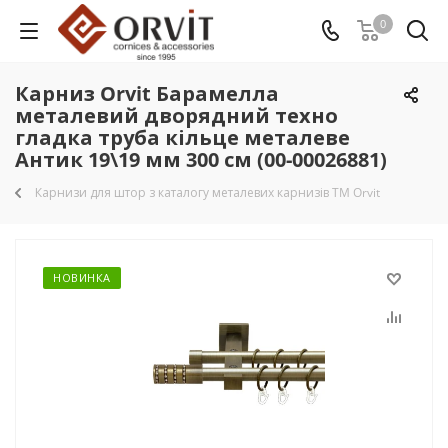
0
Карниз Orvit Барамелла
металевий дворядний техно
гладка труба кільце металеве
Антик 19\19 мм 300 см (00-00026881)
Карнизи для штор з каталогу металевих карнизів TM Orvit
НОВИНКА