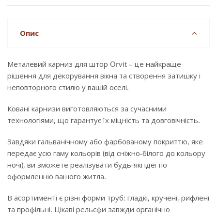
Опис
Металевий карниз для штор Orvit – це найкраще
рішення для декорування вікна та створення затишку і
неповторного стилю у вашій оселі.
Ковані карнизи виготовляються за сучасними
технологіями, що гарантує їх міцність та довговічність.
Завдяки гальванічному або фарбованому покриттю, яке
передає усю гаму кольорів (від сніжно-білого до кольору
ночі), ви зможете реалізувати будь-які ідеї по
оформленню вашого житла.
В асортименті є різні форми труб: гладкі, кручені, рифлені
та профільні. Цікаві рельєфи завжди органічно