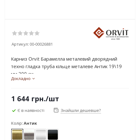
Артикул:
00-00026881
Карниз Orvit Барамелла металевий дворядний
техно гладка труба кільце металеве Антик 19\19
мм 300 см...
Докладно
1 644
грн.
/шт
Є в наявності
Знайшли дешевше?
Колір:
Антик
Антик
Нержавіюча сталь
Сатин
Чорний оксамит