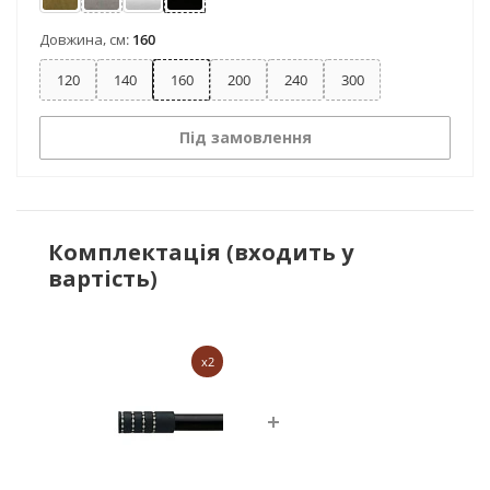
Антик
Нержавіюча сталь
Сатин
Чорний оксамит
Довжина, см:
160
120
140
160
200
240
300
Під замовлення
Комплектація (входить у
вартість)
x2