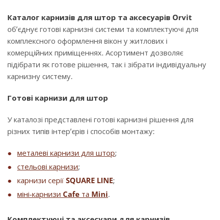
Каталог карнизів для штор та аксесуарів Orvit
об’єднує готові карнизні системи та комплектуючі для
комплексного оформлення вікон у житлових і
комерційних приміщеннях. Асортимент дозволяє
підібрати як готове рішення, так і зібрати індивідуальну
карнизну систему.
Готові карнизи для штор
У каталозі представлені готові карнизні рішення для
різних типів інтер’єрів і способів монтажу:
металеві карнизи для штор
;
стельові карнизи
;
карнизи серії
SQUARE LINE
;
міні-карнизи
Cafe
та
Mini
.
Комплектуючі та аксесуари для карнизів