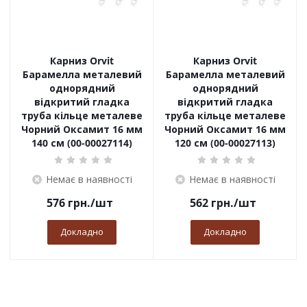
Карниз Orvit
Карниз Orvit
Барамелла металевий
Барамелла металевий
однорядний
однорядний
відкритий гладка
відкритий гладка
труба кільце металеве
труба кільце металеве
Чорний Оксамит 16 мм
Чорний Оксамит 16 мм
140 см (00-00027114)
120 см (00-00027113)
Немає в наявності
Немає в наявності
576
грн.
/шт
562
грн.
/шт
Докладно
Докладно