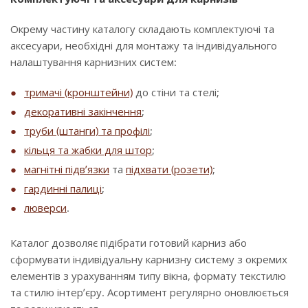
Окрему частину каталогу складають комплектуючі та
аксесуари, необхідні для монтажу та індивідуального
налаштування карнизних систем:
тримачі (кронштейни)
до стіни та стелі;
декоративні закінчення
;
труби (штанги) та профілі
;
кільця та жабки для штор
;
магнітні підв’язки
та
підхвати (розети)
;
гардинні палиці
;
люверси
.
Каталог дозволяє підібрати готовий карниз або
сформувати індивідуальну карнизну систему з окремих
елементів з урахуванням типу вікна, формату текстилю
та стилю інтер’єру. Асортимент регулярно оновлюється