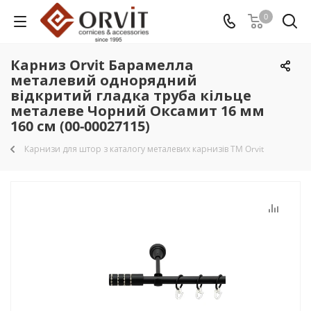
0
Карниз Orvit Барамелла
металевий однорядний
відкритий гладка труба кільце
металеве Чорний Оксамит 16 мм
160 см (00-00027115)
Карнизи для штор з каталогу металевих карнизів TM Orvit