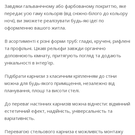
Завдяки гальванічному або фарбованому покриттю, яке
передає усю гаму кольорів (від сніжно-білого до кольору
ночі), ви зможете реалізувати будь-які ідеї по
оформленню вашого житла.
В асортименті є різні форми труб: гладкі, кручені, рифлені
та профільні. Цікаві рельєфи завжди органічно
доповнюють кімнату, притягують погляд та додають
унікальності в інтер'єр.
Підібрати карнизи з класичним кріпленням до стіни
можна для будь-якого приміщення, незалежно від
планування, площі та висоти стелі.
До переваг настінних карнизів можна віднести: відмінний
естетичний ефект, надійність, універсальність та
варіативність.
Перевагою стельового карниза є можливість монтажу