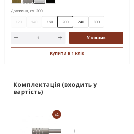
Антик
Нержавіюча сталь
Сатин
Чорний оксамит
Довжина, см:
200
120
140
160
200
240
300
У кошик
Купити в 1 клік
Комплектація (входить у
вартість)
x2