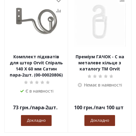
Комплект підхватів
Преміум ГАЧОК - С на
для штор Orvit Спіраль
металеве кільце з
140 Х 60 мм Сатин
каталогу TM Orvit
пара-2шт. (00-00020806)
Немає в наявності
Є в наявності
73
грн.
/пара-2шт.
100
грн.
/пач 100 шт
Докладно
Докладно