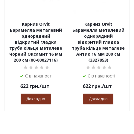
Карниз Orvit
Карниз Orvit
Барамелла металевий
Барамелла металевий
однорядний
однорядний
відкритий гладка
відкритий гладка
труба кільце металеве
труба кільце металеве
Чорний Оксамит 16 мм
Антик 16 мм 200 см
200 см (00-00027116)
(3327853)
Є в наявності
Є в наявності
622
грн.
/шт
622
грн.
/шт
Докладно
Докладно