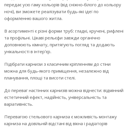
передає усю гаму кольорів (від сніжно-білого до кольору
ночі), ви зможете реалізувати будь-які ідеї по
оформленню вашого житла.
В асортименті є різні форми труб: гладкі, кручені, рифлені
та профільні. Цікаві рельєфи завжди органічно
доповнюють кімнату, притягують погляд та додають
унікальності в інтер'єр.
Підібрати карнизи з класичним кріпленням до стіни
можна для будь-якого приміщення, незалежно від
планування, площі та висоти стелі.
До переваг настінних карнизів можна віднести: відмінний
естетичний ефект, надійність, універсальність та
варіативність.
Перевагою стельового карниза є можливість монтажу
карниза на довільній відстані від вікна і радіаторів