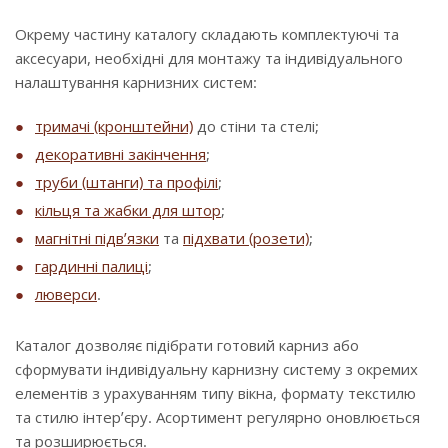
Окрему частину каталогу складають комплектуючі та
аксесуари, необхідні для монтажу та індивідуального
налаштування карнизних систем:
тримачі (кронштейни)
до стіни та стелі;
декоративні закінчення
;
труби (штанги) та профілі
;
кільця та жабки для штор
;
магнітні підв’язки
та
підхвати (розети)
;
гардинні палиці
;
люверси
.
Каталог дозволяє підібрати готовий карниз або
сформувати індивідуальну карнизну систему з окремих
елементів з урахуванням типу вікна, формату текстилю
та стилю інтер’єру. Асортимент регулярно оновлюється
та розширюється.