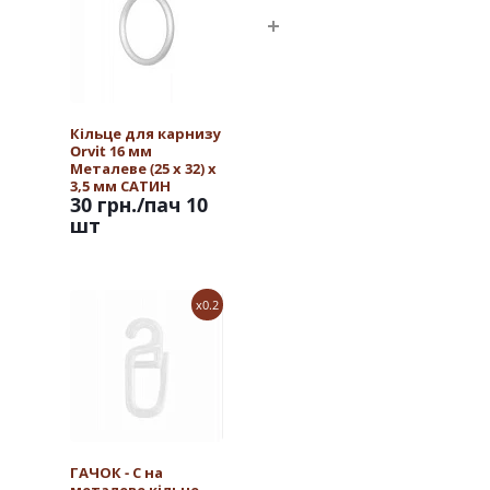
Кільце для карнизу
Orvit 16 мм
Металеве (25 х 32) х
3,5 мм САТИН
30 грн.
/пач 10
шт
x0.2
ГАЧОК - С на