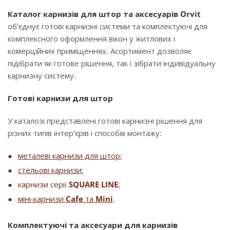
Каталог карнизів для штор та аксесуарів Orvit
об’єднує готові карнизні системи та комплектуючі для
комплексного оформлення вікон у житлових і
комерційних приміщеннях. Асортимент дозволяє
підібрати як готове рішення, так і зібрати індивідуальну
карнизну систему.
Готові карнизи для штор
У каталозі представлені готові карнизні рішення для
різних типів інтер’єрів і способів монтажу:
металеві карнизи для штор
;
стельові карнизи
;
карнизи серії
SQUARE LINE
;
міні-карнизи
Cafe
та
Mini
.
Комплектуючі та аксесуари для карнизів