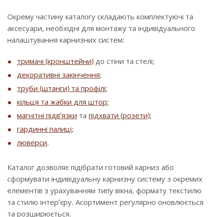
Окрему частину каталогу складають комплектуючі та
аксесуари, необхідні для монтажу та індивідуального
налаштування карнизних систем:
тримачі (кронштейни)
до стіни та стелі;
декоративні закінчення
;
труби (штанги) та профілі
;
кільця та жабки для штор
;
магнітні підв’язки
та
підхвати (розети)
;
гардинні палиці
;
люверси
.
Каталог дозволяє підібрати готовий карниз або
сформувати індивідуальну карнизну систему з окремих
елементів з урахуванням типу вікна, формату текстилю
та стилю інтер’єру. Асортимент регулярно оновлюється
та розширюється.