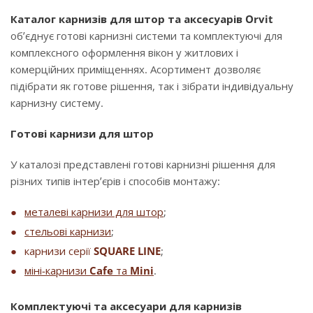
Каталог карнизів для штор та аксесуарів Orvit
об’єднує готові карнизні системи та комплектуючі для
комплексного оформлення вікон у житлових і
комерційних приміщеннях. Асортимент дозволяє
підібрати як готове рішення, так і зібрати індивідуальну
карнизну систему.
Готові карнизи для штор
У каталозі представлені готові карнизні рішення для
різних типів інтер’єрів і способів монтажу:
металеві карнизи для штор
;
стельові карнизи
;
карнизи серії
SQUARE LINE
;
міні-карнизи
Cafe
та
Mini
.
Комплектуючі та аксесуари для карнизів