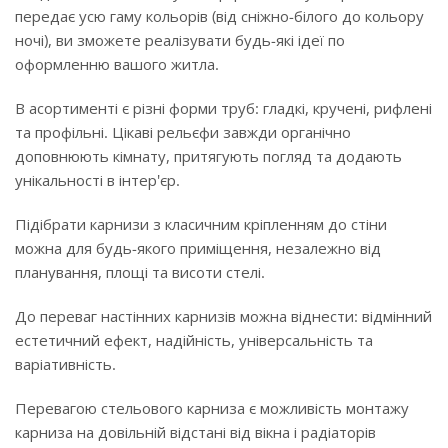
передає усю гаму кольорів (від сніжно-білого до кольору
ночі), ви зможете реалізувати будь-які ідеї по
оформленню вашого житла.
В асортименті є різні форми труб: гладкі, кручені, рифлені
та профільні. Цікаві рельєфи завжди органічно
доповнюють кімнату, притягують погляд та додають
унікальності в інтер'єр.
Підібрати карнизи з класичним кріпленням до стіни
можна для будь-якого приміщення, незалежно від
планування, площі та висоти стелі.
До переваг настінних карнизів можна віднести: відмінний
естетичний ефект, надійність, універсальність та
варіативність.
Перевагою стельового карниза є можливість монтажу
карниза на довільній відстані від вікна і радіаторів