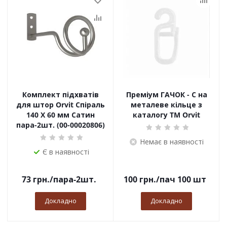
Комплект підхватів
Преміум ГАЧОК - С на
для штор Orvit Спіраль
металеве кільце з
140 Х 60 мм Сатин
каталогу TM Orvit
пара-2шт. (00-00020806)
Немає в наявності
Є в наявності
73
грн.
/пара-2шт.
100
грн.
/пач 100 шт
Докладно
Докладно