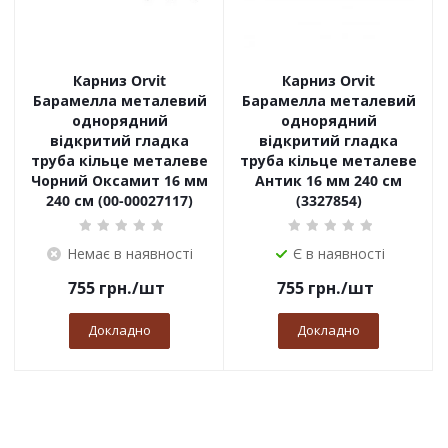
Карниз Orvit
Карниз Orvit
Барамелла металевий
Барамелла металевий
однорядний
однорядний
відкритий гладка
відкритий гладка
труба кільце металеве
труба кільце металеве
Чорний Оксамит 16 мм
Антик 16 мм 240 см
240 см (00-00027117)
(3327854)
Немає в наявності
Є в наявності
755
грн.
/шт
755
грн.
/шт
Докладно
Докладно