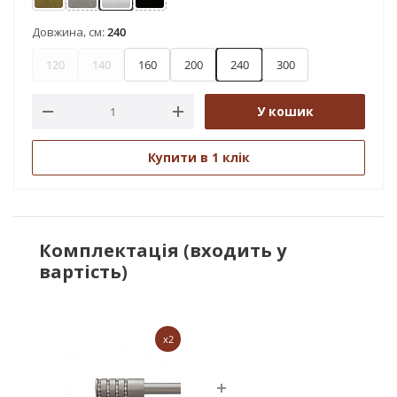
Антик
Нержавіюча сталь
Сатин
Чорний оксамит
Довжина, см:
240
120
140
160
200
240
300
У кошик
Купити в 1 клік
Комплектація (входить у
вартість)
x2