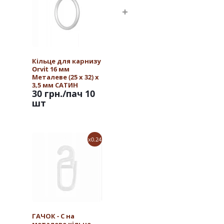
Кільце для карнизу
Orvit 16 мм
Металеве (25 х 32) х
3,5 мм САТИН
30 грн.
/пач 10
шт
x0.24
ГАЧОК - С на