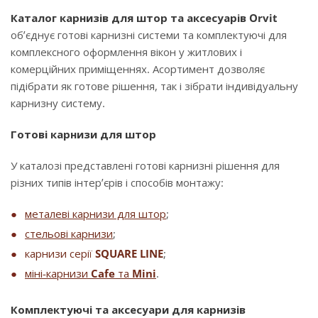
Каталог карнизів для штор та аксесуарів Orvit
об’єднує готові карнизні системи та комплектуючі для
комплексного оформлення вікон у житлових і
комерційних приміщеннях. Асортимент дозволяє
підібрати як готове рішення, так і зібрати індивідуальну
карнизну систему.
Готові карнизи для штор
У каталозі представлені готові карнизні рішення для
різних типів інтер’єрів і способів монтажу:
металеві карнизи для штор
;
стельові карнизи
;
карнизи серії
SQUARE LINE
;
міні-карнизи
Cafe
та
Mini
.
Комплектуючі та аксесуари для карнизів