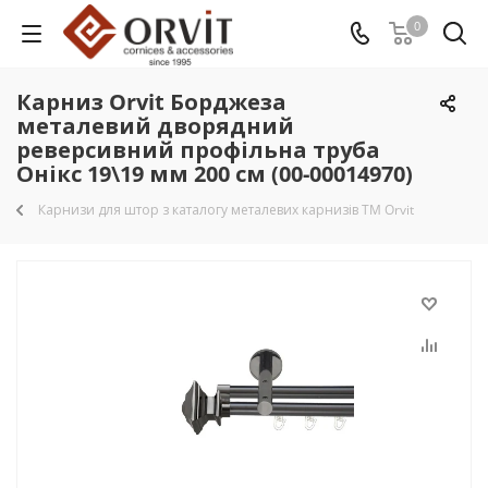
0
Карниз Orvit Борджеза
металевий дворядний
реверсивний профільна труба
Онікс 19\19 мм 200 см (00-00014970)
Карнизи для штор з каталогу металевих карнизів TM Orvit