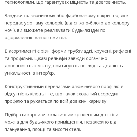
технологіями, що гарантує їх міцність та довговічність.
Завдяки гальванічному або фарбованому покриттю, яке
передає усю гаму кольорів (від сніжно-білого до кольору
ночі), ви зможете реалізувати будь-які ідеї по
оформленню вашого житла.
В асортименті є різні форми труб:гладкі, кручені, рифлені
та профільні. Цікаві рельєфи завжди органічно
доповнюють кімнату, притягують погляд та додають
унікальності в інтер'єр.
Конструктивними перевагами алюмінієвого профілю є
відсутність кілець і те, що гачок схований всередині
профілю та рухається по всій довжині карнизу.
Підібрати карнизи з класичним кріпленням до стіни
можна для будь-якого приміщення, незалежно від
планування, площі та висоти стелі.