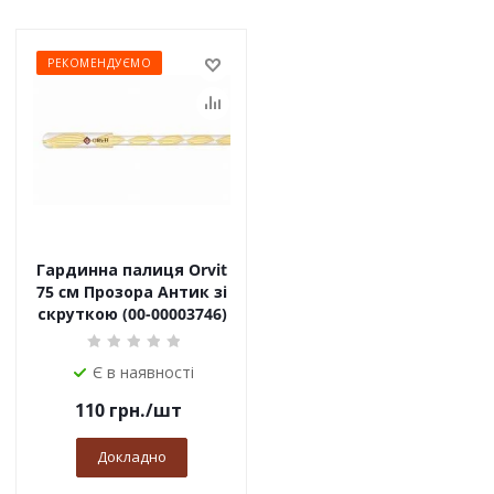
РЕКОМЕНДУЄМО
Гардинна палиця Orvit
75 cм Прозора Антик зі
скруткою (00-00003746)
Є в наявності
110
грн.
/шт
Докладно