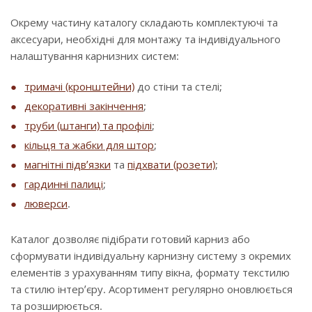
Окрему частину каталогу складають комплектуючі та
аксесуари, необхідні для монтажу та індивідуального
налаштування карнизних систем:
тримачі (кронштейни)
до стіни та стелі;
декоративні закінчення
;
труби (штанги) та профілі
;
кільця та жабки для штор
;
магнітні підв’язки
та
підхвати (розети)
;
гардинні палиці
;
люверси
.
Каталог дозволяє підібрати готовий карниз або
сформувати індивідуальну карнизну систему з окремих
елементів з урахуванням типу вікна, формату текстилю
та стилю інтер’єру. Асортимент регулярно оновлюється
та розширюється.