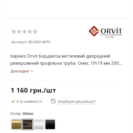
Артикул:
00-00014970
Карниз Orvit Борджеза металевий дворядний
реверсивний профільна труба Онікс 19\19 мм 200...
Докладно
1 160
грн.
/шт
Є в наявності
Знайшли дешевше?
Колір:
Онікс
Антик
Онікс
Сатин
Чорний оксамит