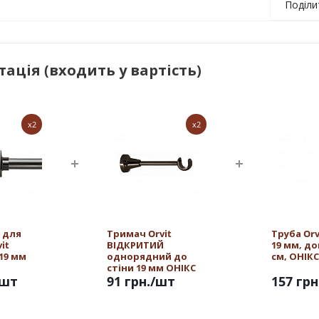
Поділи
ація (входить у вартість)
x2
x2
 для
Тримач Orvit
Труба Or
it
ВІДКРИТИЙ
19 мм, д
19 мм
однорядний до
см, ОНІКС
стіни 19 мм ОНІКС
/шт
91 грн.
/шт
157 грн