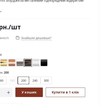
rvit Борджеза металевий однорядний відкритий
рн.
/шт
вності
Знайшли дешевше?
кс
ктіс
Золото
Мідь
Нержавіюча сталь
Онікс
Сатин
Чорний оксамит
см:
200
60
180
200
240
300
У кошик
Купити в 1 клік