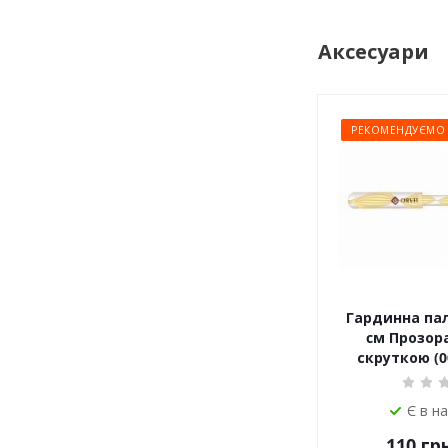
Аксесуари
РЕКОМЕНДУЄМО
Гардинна пали
cм Прозора
скруткою (0
Є в н
110
грн