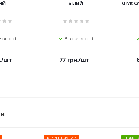
ИЙ
БІЛИЙ
Orvit 
аявності
Є в наявності
.
/шт
77
грн.
/шт
ри
РЕКОМЕНДУЄМО
НОВИНК