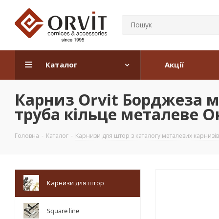
Каталог
Акції
Карниз Orvit Борджеза 
труба кільце металеве Он
Головна
-
Каталог
-
Карнизи для штор з каталогу металевих карнизів
Карнизи для штор
Square line