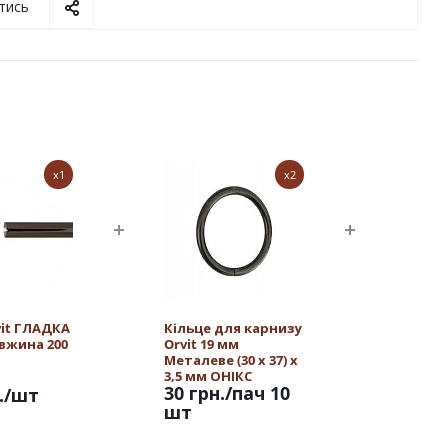
тись
x1
x2
vit ГЛАДКА
Кільце для карнизу
овжина 200
Orvit 19 мм
Металеве (30 х 37) х
3,5 мм ОНІКС
30 грн.
/пач 10
.
/шт
шт