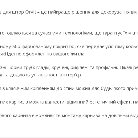
 для штор Orvit – це найкраще рішення для декорування вікн
готовляються за сучасними технологіями, що гарантує їх міцні
ному або фарбованому покриттю, яке передає усю гаму кольорі
-які ідеї по оформленню вашого житла.
ізні форми труб: гладкі, кручені, рифлені та профільні. Цікав
 та додають унікальності в інтер'єр.
 з класичним кріпленням до стіни можна для будь-якого примі
них карнизів можна віднести: відмінний естетичний ефект, над
ого карниза є можливість монтажу карниза на довільній відста