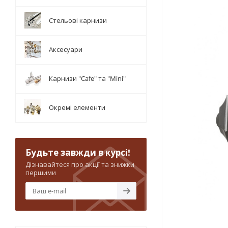
Стельові карнизи
Аксесуари
Карнизи "Cafe" та "Mini"
Окремі елементи
Будьте завжди в курсі!
Дізнавайтеся про акції та знижки
першими