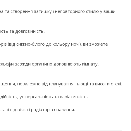
а та створення затишку і неповторного стилю у вашій
сть та довговічність.
в (від сніжно-білого до кольору ночі), ви зможете
і рельєфи завжди органічно доповнюють кімнату,
щення, незалежно від планування, площі та висоти стелі.
ійність, універсальність та варіативність.
ні від вікна і радіаторів опалення.