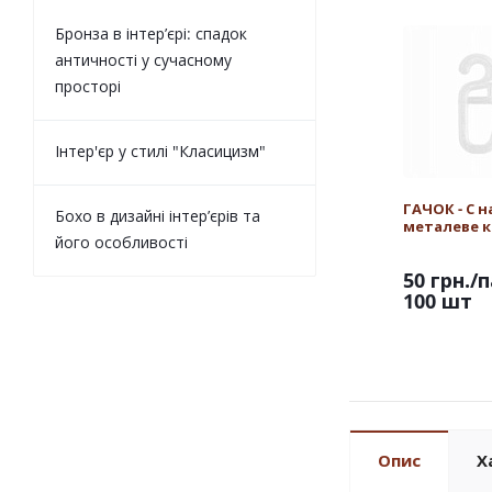
Бронза в інтер’єрі: спадок
античності у сучасному
просторі
Інтер'єр у стилі "Класицизм"
ГАЧОК - С н
Бохо в дизайні інтер’єрів та
металеве к
його особливості
50 грн.
/п
100 шт
Опис
Х