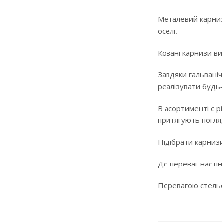
Металевий карниз
оселі.
Ковані карнизи ви
Завдяки гальваніч
реалізувати будь
В асортименті є р
притягують погляд
Підібрати карнизи
До переваг настін
Перевагою стельов