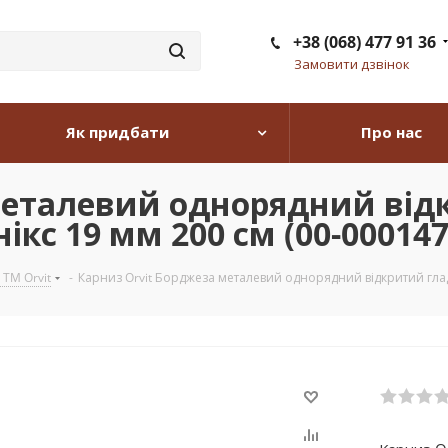
+38 (068) 477 91 36
Замовити дзвінок
Як придбати
Про нас
металевий однорядний від
ікс 19 мм 200 см (00-000147
 TM Orvit
-
Карниз Orvit Борджеза металевий однорядний відкритий гладк