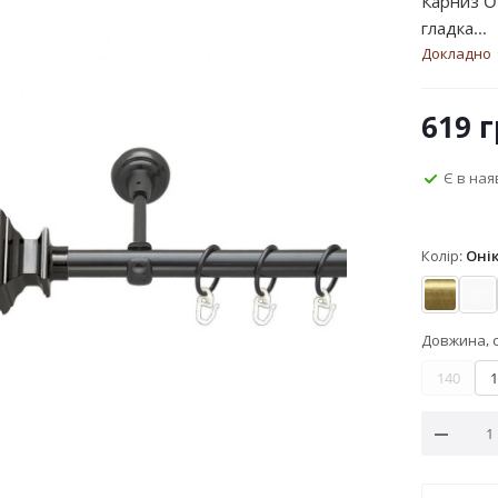
Карниз O
гладка...
Докладно
619
г
Є в ная
Колір:
Оні
Антик
Ар
Довжина, 
140
1