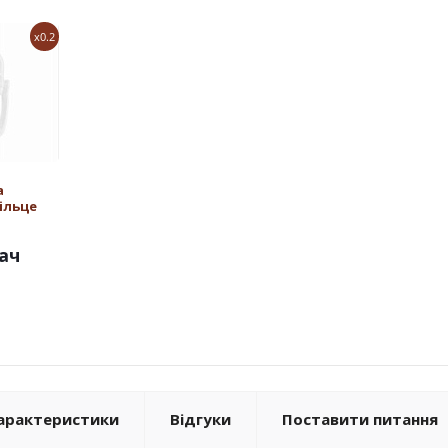
x0.2
а
ільце
ач
арактеристики
Відгуки
Поставити питання