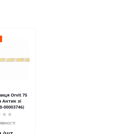
ця Orvit 75
 Антик зі
0-00003746)
аявності
.
/шт