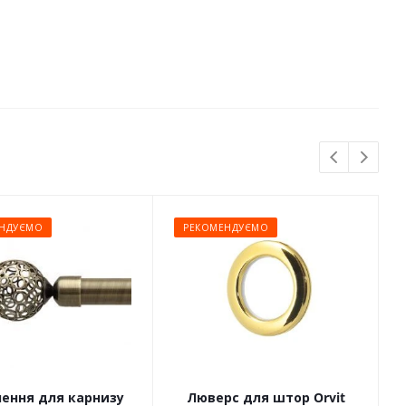
НДУЄМО
РЕКОМЕНДУЄМО
чення для карнизу
Люверс для штор Orvit