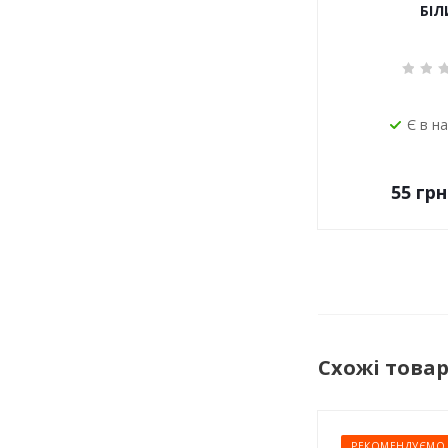
БІЛ
Є в н
55
грн
Схожі това
РЕКОМЕНДУЄМО