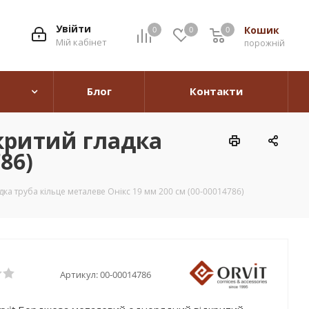
Увійти
Кошик
0
0
0
0
Мій кабінет
порожній
Блог
Контакти
критий гладка
86)
а труба кільце металеве Онікс 19 мм 200 см (00-00014786)
Артикул:
00-00014786