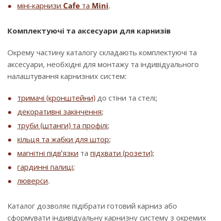
міні-карнизи
Cafe
та
Mini
.
Комплектуючі та аксесуари для карнизів
Окрему частину каталогу складають комплектуючі та
аксесуари, необхідні для монтажу та індивідуального
налаштування карнизних систем:
тримачі (кронштейни)
до стіни та стелі;
декоративні закінчення
;
труби (штанги) та профілі
;
кільця та жабки для штор
;
магнітні підв’язки
та
підхвати (розети)
;
гардинні палиці
;
люверси
.
Каталог дозволяє підібрати готовий карниз або
сформувати індивідуальну карнизну систему з окремих