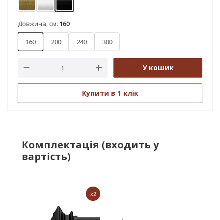
Антик
Сатин
Чорний оксамит
Довжина, см:
160
160
200
240
300
У кошик
Купити в 1 клік
Комплектація (входить у
вартість)
x2