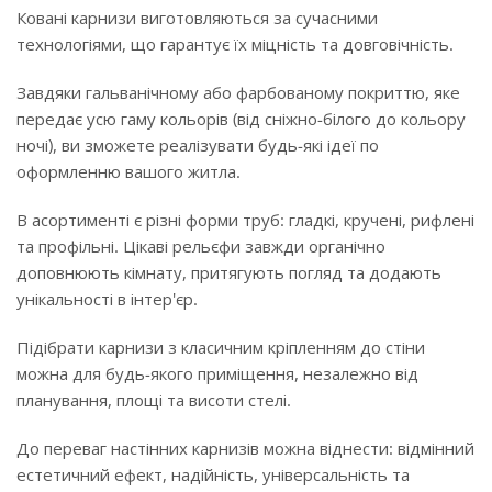
Ковані карнизи виготовляються за сучасними
технологіями, що гарантує їх міцність та довговічність.
Завдяки гальванічному або фарбованому покриттю, яке
передає усю гаму кольорів (від сніжно-білого до кольору
ночі), ви зможете реалізувати будь-які ідеї по
оформленню вашого житла.
В асортименті є різні форми труб: гладкі, кручені, рифлені
та профільні. Цікаві рельєфи завжди органічно
доповнюють кімнату, притягують погляд та додають
унікальності в інтер'єр.
Підібрати карнизи з класичним кріпленням до стіни
можна для будь-якого приміщення, незалежно від
планування, площі та висоти стелі.
До переваг настінних карнизів можна віднести: відмінний
естетичний ефект, надійність, універсальність та