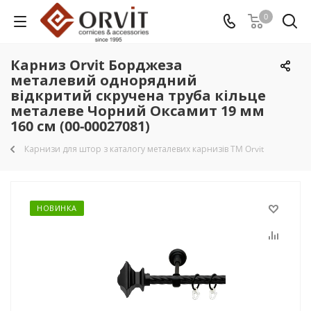
0
Карниз Orvit Борджеза
металевий однорядний
відкритий скручена труба кільце
металеве Чорний Оксамит 19 мм
160 см (00-00027081)
Карнизи для штор з каталогу металевих карнизів TM Orvit
НОВИНКА