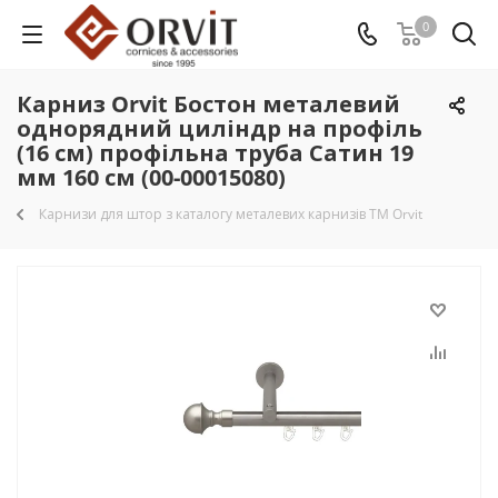
0
Карниз Orvit Бостон металевий
однорядний циліндр на профіль
(16 см) профільна труба Сатин 19
мм 160 см (00-00015080)
Карнизи для штор з каталогу металевих карнизів TM Orvit