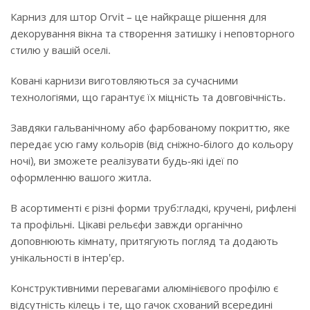
Карниз для штор Orvit – це найкраще рішення для
декорування вікна та створення затишку і неповторного
стилю у вашій оселі.
Ковані карнизи виготовляються за сучасними
технологіями, що гарантує їх міцність та довговічність.
Завдяки гальванічному або фарбованому покриттю, яке
передає усю гаму кольорів (від сніжно-білого до кольору
ночі), ви зможете реалізувати будь-які ідеї по
оформленню вашого житла.
В асортименті є різні форми труб:гладкі, кручені, рифлені
та профільні. Цікаві рельєфи завжди органічно
доповнюють кімнату, притягують погляд та додають
унікальності в інтер'єр.
Конструктивними перевагами алюмінієвого профілю є
відсутність кілець і те, що гачок схований всередині