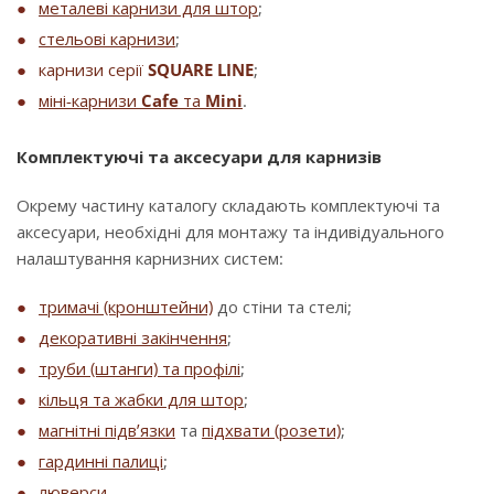
металеві карнизи для штор
;
стельові карнизи
;
карнизи серії
SQUARE LINE
;
міні-карнизи
Cafe
та
Mini
.
Комплектуючі та аксесуари для карнизів
Окрему частину каталогу складають комплектуючі та
аксесуари, необхідні для монтажу та індивідуального
налаштування карнизних систем:
тримачі (кронштейни)
до стіни та стелі;
декоративні закінчення
;
труби (штанги) та профілі
;
кільця та жабки для штор
;
магнітні підв’язки
та
підхвати (розети)
;
гардинні палиці
;
люверси
.