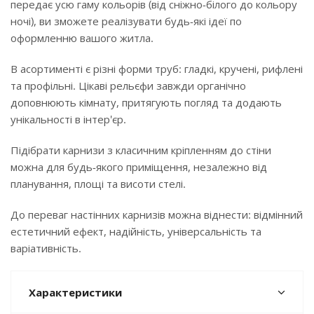
передає усю гаму кольорів (від сніжно-білого до кольору
ночі), ви зможете реалізувати будь-які ідеї по
оформленню вашого житла.
В асортименті є різні форми труб: гладкі, кручені, рифлені
та профільні. Цікаві рельєфи завжди органічно
доповнюють кімнату, притягують погляд та додають
унікальності в інтер'єр.
Підібрати карнизи з класичним кріпленням до стіни
можна для будь-якого приміщення, незалежно від
планування, площі та висоти стелі.
До переваг настінних карнизів можна віднести: відмінний
естетичний ефект, надійність, універсальність та
варіативність.
Характеристики