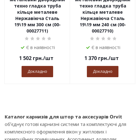
техно гладка труба
техно гладка труба
кільце металеве
кільце металеве
Нержавіюча Сталь
Нержавіюча Сталь
19\19 мм 300 см (00-
19\19 мм 240 см (00-
00027711)
00027710)
Є в наявності
Є в наявності
1 502
грн.
/шт
1 370
грн.
/шт
Докладно
Докладно
Каталог карнизів для штор та аксесуарів Orvit
об’єднує готові карнизні системи та комплектуючі для
комплексного оформлення вікон у житлових і
комерційних приміщеннях. Асортимент дозволяє