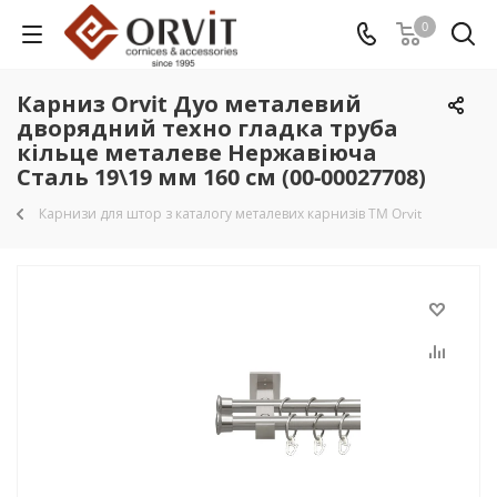
0
Карниз Orvit Дуо металевий
дворядний техно гладка труба
кільце металеве Нержавіюча
Сталь 19\19 мм 160 см (00-00027708)
Карнизи для штор з каталогу металевих карнизів TM Orvit