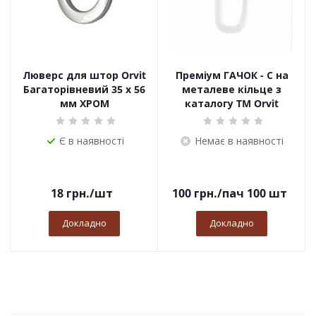
Люверс для штор Orvit
Преміум ГАЧОК - С на
Багаторівневий 35 х 56
металеве кільце з
мм ХРОМ
каталогу TM Orvit
Є в наявності
Немає в наявності
18
грн.
/шт
100
грн.
/пач 100 шт
Докладно
Докладно