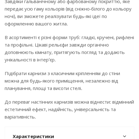
Завдяки гальванічному або фарбованому покриттю, яке
передає усю гаму кольорів (від сніжно-білого до кольору
ночі), ви зможете реалізувати будь-які ідеї по
оформленню вашого житла.
В асортименті є різні форми труб: гладкі, кручені, рифлені
та профільні. Цікаві рельєфи завжди органічно
доповнюють кімнату, притягують погляд та додають
унікальності в інтер'єр.
Підібрати карнизи з класичним кріпленням до стіни
можна для будь-якого приміщення, незалежно від
планування, площі та висоти стелі.
До переваг настінних карнизів можна віднести: відмінний
естетичний ефект, надійність, універсальність та
варіативність.
Характеристики