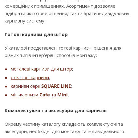
комерційних приміщеннях. Асортимент дозволяє
підібрати як готове рішення, так і зібрати індивідуальну
карнизну систему.
Готові карнизи для штор
У каталозі представлені готові карнизні рішення для
різних типів інтер’єрів і способів монтажу:
металеві карнизи для штор
;
стельові карнизи
;
карнизи серії
SQUARE LINE
;
міні-карнизи
Cafe
та
Mini
.
Комплектуючі та аксесуари для карнизів
Окрему частину каталогу складають комплектуючі та
аксесуари, необхідні для монтажу та індивідуального