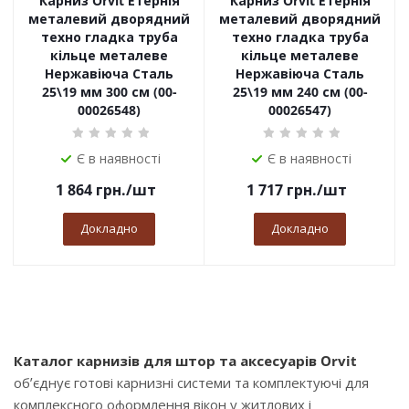
Карниз Orvit Етернія
Карниз Orvit Етернія
металевий дворядний
металевий дворядний
техно гладка труба
техно гладка труба
кільце металеве
кільце металеве
Нержавіюча Сталь
Нержавіюча Сталь
25\19 мм 300 см (00-
25\19 мм 240 см (00-
00026548)
00026547)
Є в наявності
Є в наявності
1 864
грн.
/шт
1 717
грн.
/шт
Докладно
Докладно
Каталог карнизів для штор та аксесуарів Orvit
об’єднує готові карнизні системи та комплектуючі для
комплексного оформлення вікон у житлових і