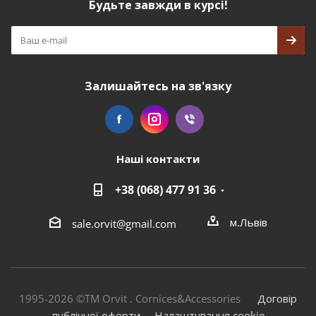
Будьте завжди в курсі!
Залишайтесь на зв'язку
Наші контакти
+38 (068) 477 91 36
м.Львів
sale.orvit@gmail.com
1995-2026 ©TM Orvit . Cornices&Accessories
Договір
публічної оферти
Налаштування cookie