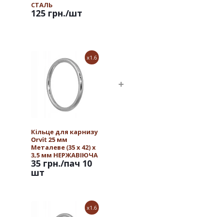
СТАЛЬ
125 грн.
/шт
x1.6
Кільце для карнизу
Orvit 25 мм
Металеве (35 х 42) х
3,5 мм НЕРЖАВІЮЧА
35 грн.
/пач 10
СТАЛЬ
шт
x1.6