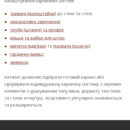
налаштування карнизних систем:
тримачі (кронштейни)
до стіни та стелі;
декоративні закінчення
;
труби (штанги) та профілі
;
кільця та жабки для штор
;
магнітні підв’язки
та
підхвати (розети)
;
гардинні палиці
;
люверси
.
Каталог дозволяє підібрати готовий карниз або
сформувати індивідуальну карнизну систему з окремих
елементів з урахуванням типу вікна, формату текстилю
та стилю інтер’єру. Асортимент регулярно оновлюється
та розширюється.