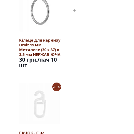
Кільце для карнизу
Orvit 19 мм
Металеве (30 х 37) х
3,5 мм НЕРЖАВІЮЧА
30 грн.
/пач 10
СТАЛЬ
шт
x0.32
ГАЧОК - С на