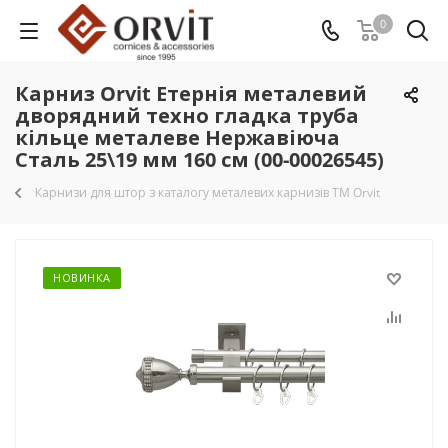
0
Карниз Orvit Етернія металевий
дворядний техно гладка труба
кільце металеве Нержавіюча
Сталь 25\19 мм 160 см (00-00026545)
Карнизи для штор з каталогу металевих карнизів TM Orvit
НОВИНКА