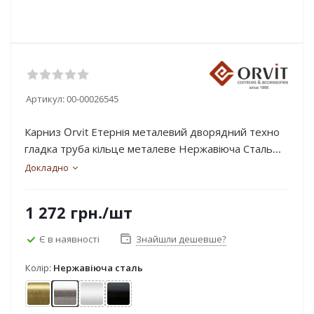
Артикул:
00-00026545
Карниз Orvit Етернія металевий дворядний техно
гладка труба кільце металеве Нержавіюча Сталь...
Докладно
1 272
грн.
/шт
Є в наявності
Знайшли дешевше?
Колір:
Нержавіюча сталь
Антик
Нержавіюча сталь
Сатин
Чорний оксамит