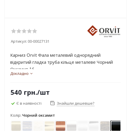
Артикул:
00-00027131
Карниз Orvit Фала металевий однорядний
відкритий гладка труба кільце металеве Чорний
Оксамит 16...
Докладно
540
грн.
/шт
Є в наявності
Знайшли дешевше?
Колір:
Чорний оксамит
Антик
Блакить золота
Біле золото
Золото
Мідь
Нержавіюча сталь
Сатин
Хром
Чорне золо
Чорний