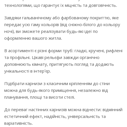
технологіями, що гарантує їх міцність та довговічність.
Завдяки гальванічному або фарбованому покриттю, яке
передає усю гаму кольорів (від сніжно-білого до кольору
ночі), ви зможете реалізувати будь-які ідеї по
оформленню вашого житла.
В асортименті є різні форми труб: гладкі, кручені, рифлені
та профільні. Цікаві рельєфи завжди органічно
доповнюють кімнату, притягують погляд та додають
унікальності в інтер'єр.
Підібрати карнизи з класичним кріпленням до стіни
можна для будь-якого приміщення, незалежно від
планування, площі та висоти стелі.
До переваг настінних карнизів можна віднести: відмінний
естетичний ефект, надійність, універсальність та
варіативність.