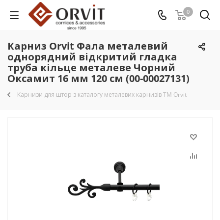
0
Карниз Orvit Фала металевий
однорядний відкритий гладка
труба кільце металеве Чорний
Оксамит 16 мм 120 см (00-00027131)
Карнизи для штор з каталогу металевих карнизів TM Orvit