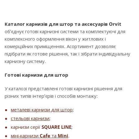
Каталог карнизів для штор та аксесуарів Orvit
об’єднує готові карнизні системи та комплектуючі для
комплексного оформлення вікон у житлових і
комерційних приміщеннях. Асортимент дозволяє
підібрати як готове рішення, так і зібрати індивідуальну
карнизну систему.
Готові карнизи для штор
У каталозі представлені готові карнизні рішення для
різних типів інтер’єрів і способів монтажу:
металеві карнизи для штор
;
стельові карнизи
;
карнизи серії
SQUARE LINE
;
міні-карнизи
Cafe
та
Mini
.