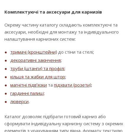
Комплектуючі та аксесуари для карнизів
Окрему частину каталогу складають комплектуючі та
аксесуари, необхідні для монтажу та індивідуального
налаштування карнизних систем:
тримачі (кронштейни)
до стіни та стелі;
декоративні закінчення
;
труби (штанги) та профілі
;
кільця та жабки для штор
;
магнітні підв’язки
та
підхвати (розети)
;
гардинні палиці
;
люверси
.
Каталог дозволяє підібрати готовий карниз або
сформувати індивідуальну карнизну систему з окремих
елементів з урахуванням типу вікна, формату текстилю