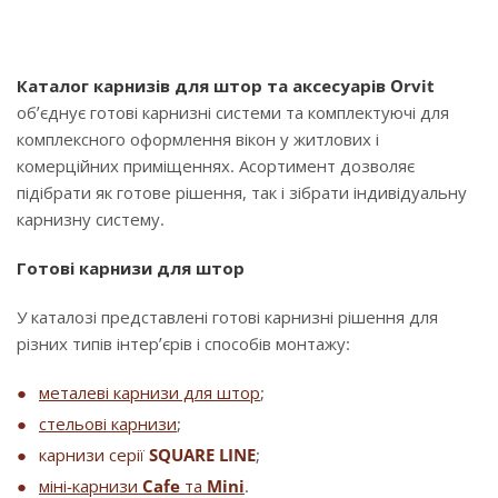
Каталог карнизів для штор та аксесуарів Orvit
об’єднує готові карнизні системи та комплектуючі для
комплексного оформлення вікон у житлових і
комерційних приміщеннях. Асортимент дозволяє
підібрати як готове рішення, так і зібрати індивідуальну
карнизну систему.
Готові карнизи для штор
У каталозі представлені готові карнизні рішення для
різних типів інтер’єрів і способів монтажу:
металеві карнизи для штор
;
стельові карнизи
;
карнизи серії
SQUARE LINE
;
міні-карнизи
Cafe
та
Mini
.