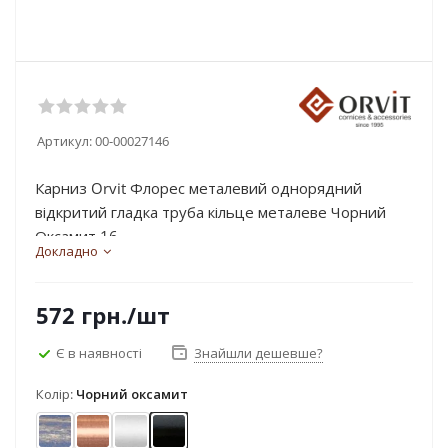
Артикул:
00-00027146
Карниз Orvit Флорес металевий однорядний
відкритий гладка труба кільце металеве Чорний
Оксамит 16...
Докладно
572
грн.
/шт
Є в наявності
Знайшли дешевше?
Колір:
Чорний оксамит
Блакить золота
Мідь
Сатин
Чорний оксамит