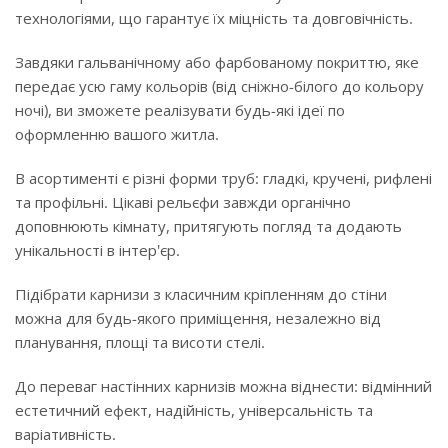
технологіями, що гарантує їх міцність та довговічність.
Завдяки гальванічному або фарбованому покриттю, яке
передає усю гаму кольорів (від сніжно-білого до кольору
ночі), ви зможете реалізувати будь-які ідеї по
оформленню вашого житла.
В асортименті є різні форми труб: гладкі, кручені, рифлені
та профільні. Цікаві рельєфи завжди органічно
доповнюють кімнату, притягують погляд та додають
унікальності в інтер'єр.
Підібрати карнизи з класичним кріпленням до стіни
можна для будь-якого приміщення, незалежно від
планування, площі та висоти стелі.
До переваг настінних карнизів можна віднести: відмінний
естетичний ефект, надійність, універсальність та
варіативність.