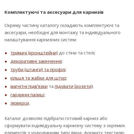
Комплектуючі та аксесуари для карнизів
Окрему частину каталогу складають комплектуючі та
аксесуари, необхідні для монтажу та індивідуального
налаштування карнизних систем:
тримачі (кронштейни)
до стіни та стелі;
декоративні закінчення
;
труби (штанги) та профілі
;
кільця та жабки для штор
;
магнітні підв’язки
та
підхвати (розети)
;
гардинні палиці
;
люверси
.
Каталог дозволяє підібрати готовий карниз або
сформувати індивідуальну карнизну систему з окремих
елементів з урахуванням типу вікна, формату текстилю