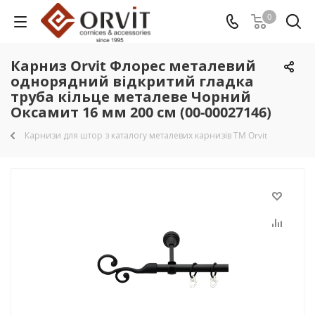
0
Карниз Orvit Флорес металевий
однорядний відкритий гладка
труба кільце металеве Чорний
Оксамит 16 мм 200 см (00-00027146)
Карнизи для штор з каталогу металевих карнизів TM Orvit