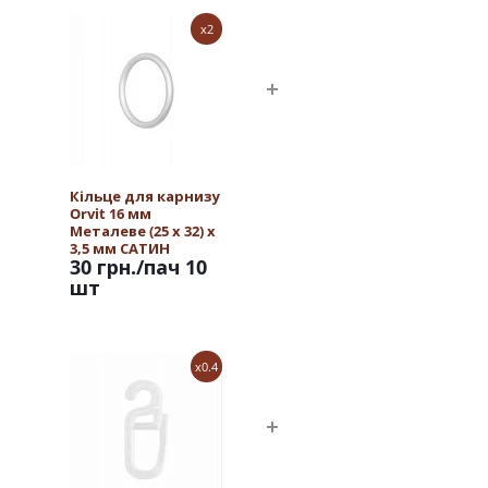
x2
Кільце для карнизу
Orvit 16 мм
Металеве (25 х 32) х
3,5 мм САТИН
30 грн.
/пач 10
шт
x0.4