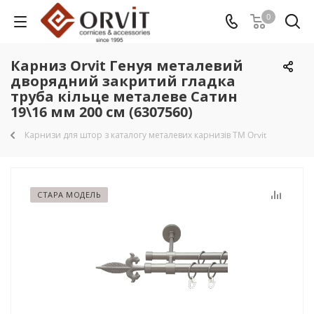
0
Карниз Orvit Генуя металевий
дворядний закритий гладка
труба кільце металеве Сатин
19\16 мм 200 см (6307560)
Карнизи для штор з каталогу металевих карнизів TM Orvit
СТАРА МОДЕЛЬ