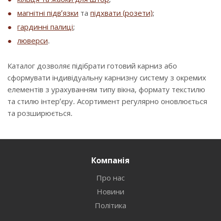
магнітні підв’язки
та
підхвати (розети)
;
гардинні палиці
;
люверси
.
Каталог дозволяє підібрати готовий карниз або
сформувати індивідуальну карнизну систему з окремих
елементів з урахуванням типу вікна, формату текстилю
та стилю інтер’єру. Асортимент регулярно оновлюється
та розширюється.
Компанія
Про нас
Новини
Політика