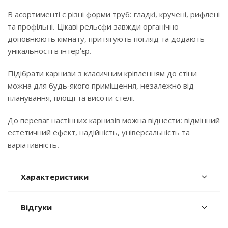
В асортименті є різні форми труб: гладкі, кручені, рифлені
та профільні. Цікаві рельєфи завжди органічно
доповнюють кімнату, притягують погляд та додають
унікальності в інтер'єр.
Підібрати карнизи з класичним кріпленням до стіни
можна для будь-якого приміщення, незалежно від
планування, площі та висоти стелі.
До переваг настінних карнизів можна віднести: відмінний
естетичний ефект, надійність, універсальність та
варіативність.
Характеристики
Відгуки