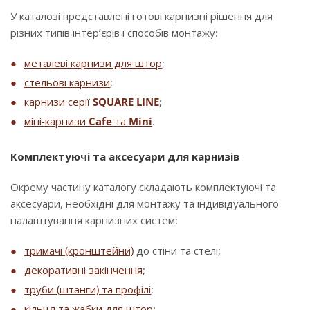
У каталозі представлені готові карнизні рішення для
різних типів інтер’єрів і способів монтажу:
металеві карнизи для штор
;
стельові карнизи
;
карнизи серії
SQUARE LINE
;
міні-карнизи
Cafe
та
Mini
.
Комплектуючі та аксесуари для карнизів
Окрему частину каталогу складають комплектуючі та
аксесуари, необхідні для монтажу та індивідуального
налаштування карнизних систем:
тримачі (кронштейни)
до стіни та стелі;
декоративні закінчення
;
труби (штанги) та профілі
;
кільця та жабки для штор
;