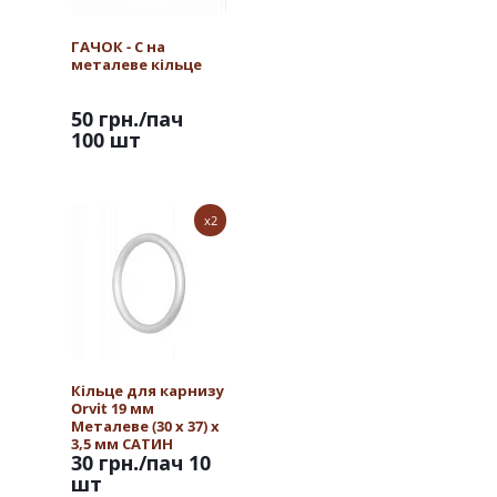
ГАЧОК - С на
металеве кільце
50 грн.
/пач
100 шт
x2
Кільце для карнизу
Orvit 19 мм
Металеве (30 х 37) х
3,5 мм САТИН
30 грн.
/пач 10
шт