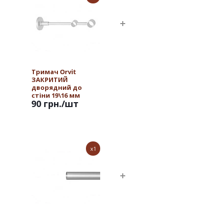
Тримач Orvit
ЗАКРИТИЙ
дворядний до
стіни 19\16 мм
90 грн.
/шт
САТИН
x1