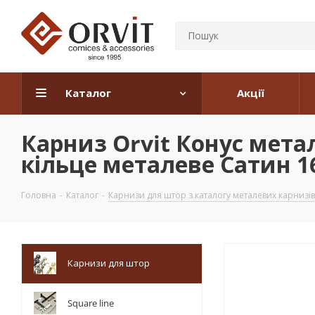
Каталог
Акції
Карниз Orvit Конус мет
кільце металеве Сатин 16
Головна
-
Каталог
-
Карнизи для штор з каталогу металевих карнизів
Карнизи для штор
Square line