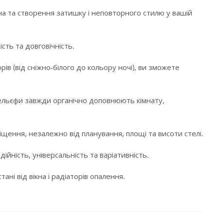
а та створення затишку і неповторного стилю у вашій
сть та довговічність.
в (від сніжно-білого до кольору ночі), ви зможете
і рельєфи завжди органічно доповнюють кімнату,
щення, незалежно від планування, площі та висоти стелі.
ійність, універсальність та варіативність.
ні від вікна і радіаторів опалення.