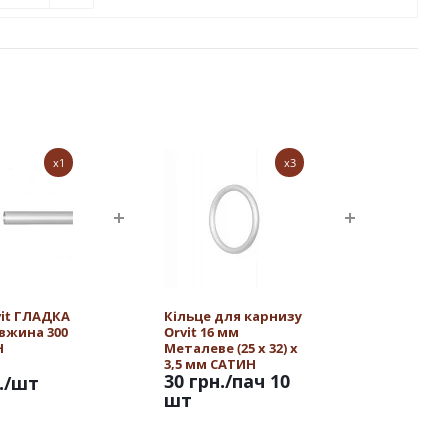
x1
x3
vit ГЛАДКА
Кільце для карнизу
овжина 300
Orvit 16 мм
Н
Металеве (25 х 32) х
3,5 мм САТИН
30 грн.
/пач 10
.
/шт
шт