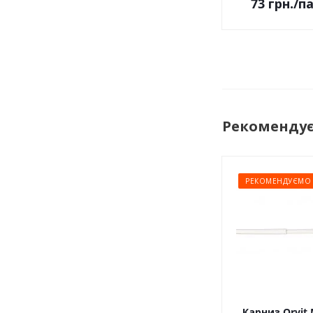
73
грн.
/п
Рекоменду
РЕКОМЕНДУЄМО
Карниз Orvit 