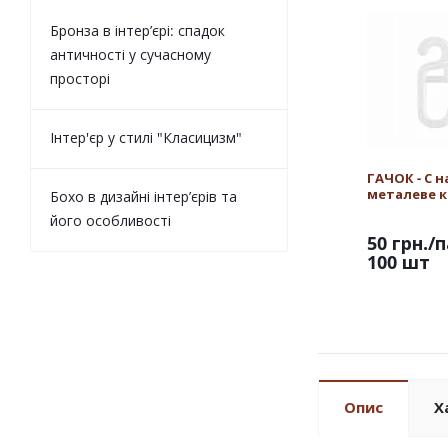
Бронза в інтер’єрі: спадок
античності у сучасному
просторі
Інтер'єр у стилі "Класицизм"
ГАЧОК - С н
металеве к
Бохо в дизайні інтер’єрів та
його особливості
50 грн.
/п
100 шт
Опис
Х