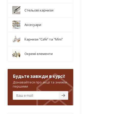
Стельові карнизи
Аксесуари
Карнизи "Cafe" та "Mini"
Окремі елементи
Будьте завжди в курсі!
Дізнавайтеся про акції та знижки
першими