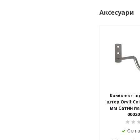
Аксесуари
Комплект пі
штор Orvit Спі
мм Сатин пар
00020
Є в н