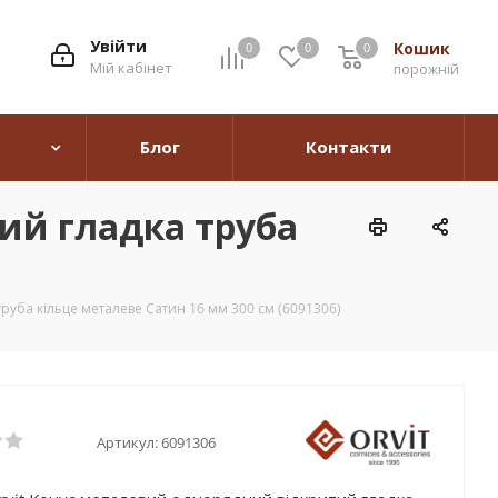
Увійти
Кошик
0
0
0
0
Мій кабінет
порожній
Блог
Контакти
ий гладка труба
руба кільце металеве Сатин 16 мм 300 см (6091306)
Артикул:
6091306