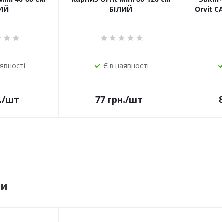
ИЙ
БІЛИЙ
Orvit 
аявності
Є в наявності
.
/шт
77
грн.
/шт
ри