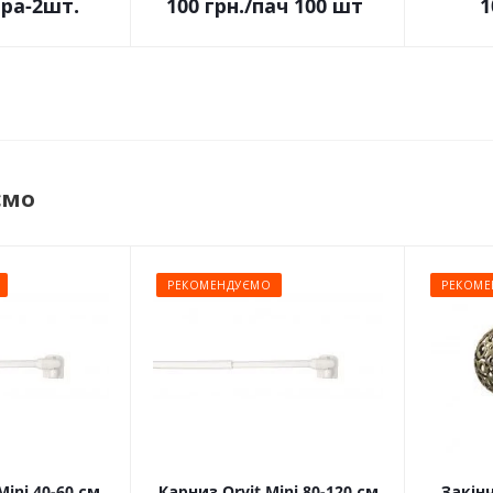
ара-2шт.
100
грн.
/пач 100 шт
1
ємо
РЕКОМЕНДУЄМО
РЕКОМЕ
Mini 40-60 см
Карниз Orvit Mini 80-120 см
Закін