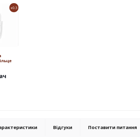
x0.3
а
ільце
ач
арактеристики
Відгуки
Поставити питання