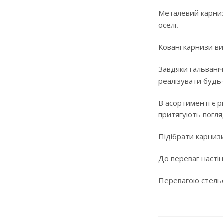
Металевий карниз
оселі.
Ковані карнизи ви
Завдяки гальваніч
реалізувати будь
В асортименті є р
притягують погляд
Підібрати карнизи
До переваг настін
Перевагою стельов