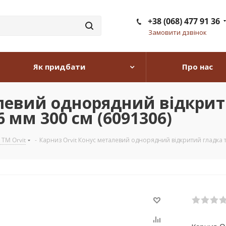
+38 (068) 477 91 36
Замовити дзвінок
Як придбати
Про нас
алевий однорядний відкрит
 мм 300 см (6091306)
 TM Orvit
-
Карниз Orvit Конус металевий однорядний відкритий гладка т