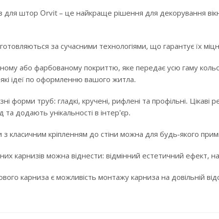
 для штор Orvit – це найкраще рішення для декорування вікн
готовляються за сучасними технологіями, що гарантує їх міцні
ному або фарбованому покриттю, яке передає усю гаму кольорі
-які ідеї по оформленню вашого житла.
ізні форми труб: гладкі, кручені, рифлені та профільні. Цікав
 та додають унікальності в інтер'єр.
 з класичним кріпленням до стіни можна для будь-якого примі
них карнизів можна віднести: відмінний естетичний ефект, над
ого карниза є можливість монтажу карниза на довільній відста