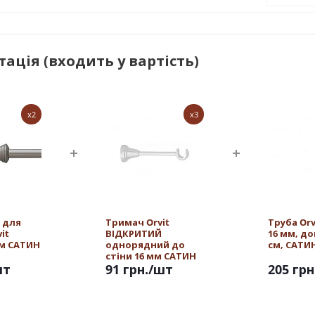
ація (входить у вартість)
x2
x3
 для
Тримач Orvit
Труба Or
it
ВІДКРИТИЙ
16 мм, д
мм САТИН
однорядний до
см, САТИ
стіни 16 мм САТИН
шт
91 грн.
/шт
205 грн