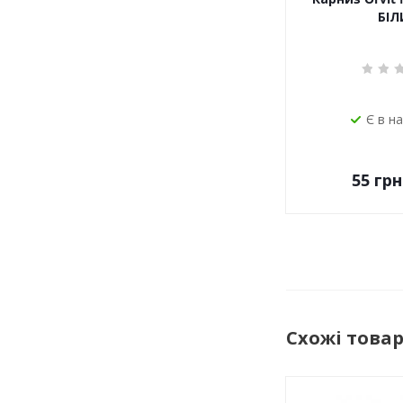
БІЛ
Є в н
55
грн
Схожі това