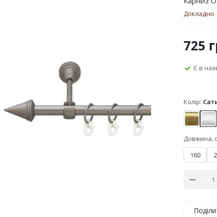
Карниз O
Докладно
725
г
Є в ная
Колір:
Сат
Антик
Са
Довжина, 
160
2
Поділи