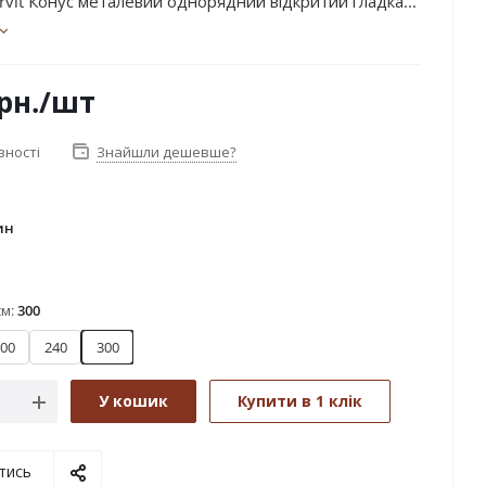
rvit Конус металевий однорядний відкритий гладка...
рн.
/шт
вності
Знайшли дешевше?
ин
тин
см:
300
00
240
300
У кошик
Купити в 1 клік
тись