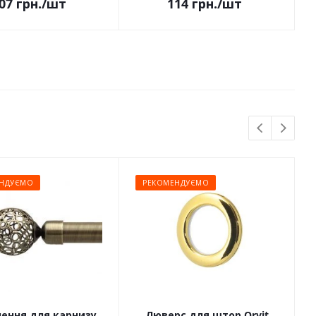
07
грн.
/шт
114
грн.
/шт
НДУЄМО
РЕКОМЕНДУЄМО
чення для карнизу
Люверс для штор Orvit