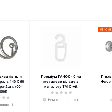
РЕКОМЕ
дхватів для
Преміум ГАЧОК - С на
Підхв
раль 140 Х 60
металеве кільце з
Флор 
а-2шт. (00-
каталогу TM Orvit
806)
Немає в наявності
аявності