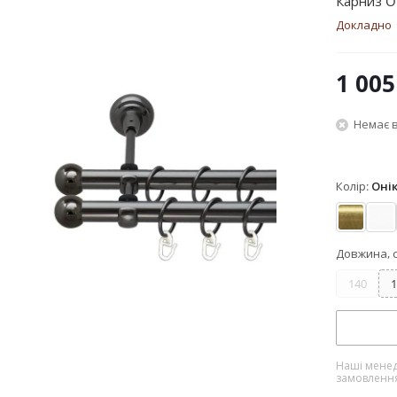
Карниз O
Докладно
1 005
Немає в
Колір:
Оні
Антик
Ар
Довжина, 
140
1
Наші менед
замовленн