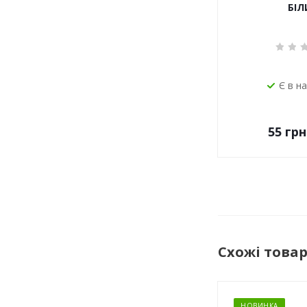
БІЛ
Є в н
55
грн
Схожі това
НОВИНКА