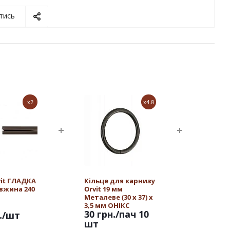
тись
x2
x4.8
vit ГЛАДКА
Кільце для карнизу
овжина 240
Orvit 19 мм
Металеве (30 х 37) х
3,5 мм ОНІКС
30 грн.
/пач 10
.
/шт
шт