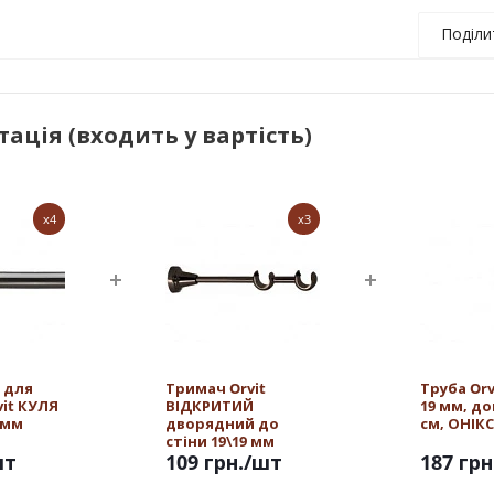
Поділи
ація (входить у вартість)
x4
x3
 для
Тримач Orvit
Труба Or
vit КУЛЯ
ВІДКРИТИЙ
19 мм, д
 мм
дворядний до
см, ОНІКС
стіни 19\19 мм
шт
ОНІКС
109 грн.
/шт
187 грн