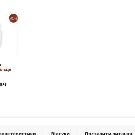
x0.48
а
ільце
ач
арактеристики
Відгуки
Поставити питання