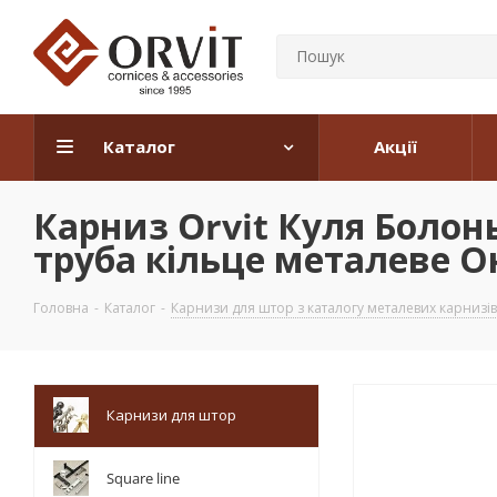
Каталог
Акції
Карниз Orvit Куля Боло
труба кільце металеве Он
Головна
-
Каталог
-
Карнизи для штор з каталогу металевих карнизів
Карнизи для штор
Square line