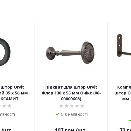
штор Orvit
Підхват для штор Orvit
Компл
й 35 х 56 мм
Флор 130 х 55 мм Онікс (00-
штор Or
ОКСАМИТ
00000608)
мм 
аявності
Є в наявності
.
/шт
107
грн.
/шт
73
г