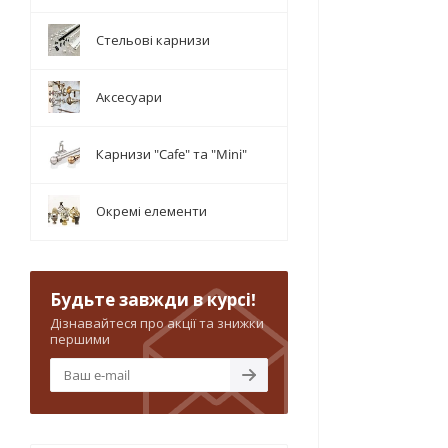
Стельові карнизи
Аксесуари
Карнизи "Cafe" та "Mini"
Окремі елементи
Будьте завжди в курсі!
Дізнавайтеся про акції та знижки
першими