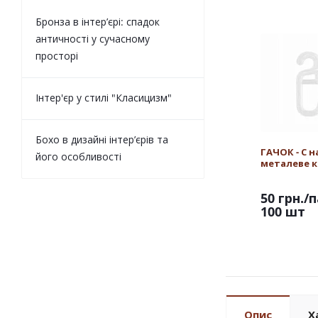
Бронза в інтер’єрі: спадок
античності у сучасному
просторі
Інтер'єр у стилі "Класицизм"
Бохо в дизайні інтер’єрів та
ГАЧОК - С н
його особливості
металеве к
50 грн.
/п
100 шт
Опис
Х