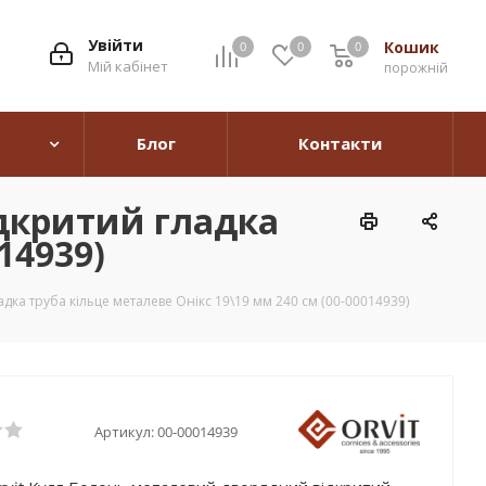
Увійти
Кошик
0
0
0
0
Мій кабінет
порожній
Блог
Контакти
дкритий гладка
14939)
дка труба кільце металеве Онікс 19\19 мм 240 см (00-00014939)
Артикул:
00-00014939