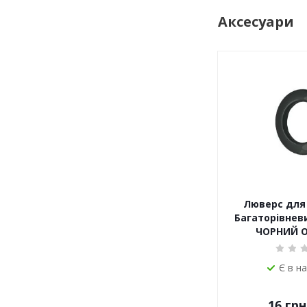
Аксесуари
Люверс для 
Багаторівневи
ЧОРНИЙ 
Є в н
16
грн