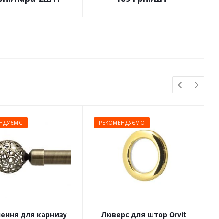
НДУЄМО
РЕКОМЕНДУЄМО
чення для карнизу
Люверс для штор Orvit