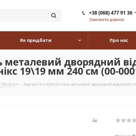
+38 (068) 477 91 36
Замовити дзвінок
Як придбати
Про нас
нь металевий дворядний ві
ікс 19\19 мм 240 см (00-000
 TM Orvit
-
Карниз Orvit Куля Болонь металевий дворядний відкритий гла