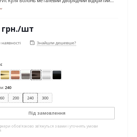
rvit Куля Болонь металевий дворядний відкритий...
грн.
/шт
 наявності
Знайшли дешевше?
кс
ктіс
Золото
Мідь
Нержавіюча сталь
Онікс
Сатин
Чорний оксамит
см:
240
60
200
240
300
Під замовлення
жери обов'язково зв'яжуться з вами і уточнять умови
я