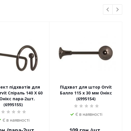
ект підхватів для
Підхват для штор Orvit
vit Спіраль 140 Х 60
Балло 115 х 30 мм Онікс
Онікс пара-2шт.
(6995154)
(6995155)
Є в наявності
Є в наявності
рн.
/пара-2шт.
109
грн.
/шт