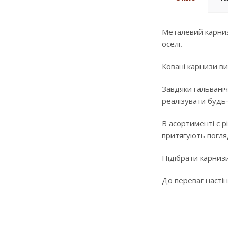
Металевий карниз
оселі.
Ковані карнизи ви
Завдяки гальваніч
реалізувати будь
В асортименті є р
притягують погляд
Підібрати карнизи
До переваг настін