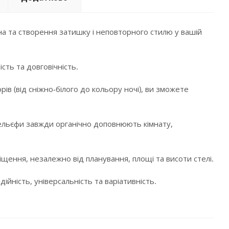
а та створення затишку і неповторного стилю у вашій
сть та довговічність.
в (від сніжно-білого до кольору ночі), ви зможете
і рельєфи завжди органічно доповнюють кімнату,
щення, незалежно від планування, площі та висоти стелі.
ійність, універсальність та варіативність.