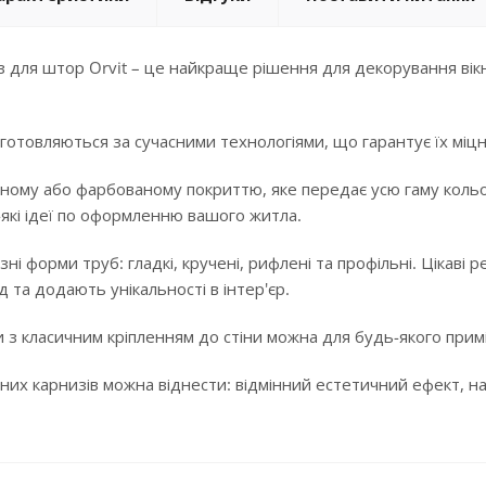
 для штор Orvit – це найкраще рішення для декорування вікн
готовляються за сучасними технологіями, що гарантує їх міцні
ному або фарбованому покриттю, яке передає усю гаму кольорі
-які ідеї по оформленню вашого житла.
ізні форми труб: гладкі, кручені, рифлені та профільні. Цікав
 та додають унікальності в інтер'єр.
 з класичним кріпленням до стіни можна для будь-якого примі
них карнизів можна віднести: відмінний естетичний ефект, над