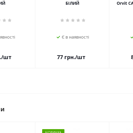
ИЙ
БІЛИЙ
Orvit 
аявності
Є в наявності
.
/шт
77
грн.
/шт
ри
НОВИНКА